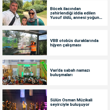
Böcek ilacından
zehirlendiği iddia edilen
Yusuf öldü, annesi yoğun
bakımda
VBB otobüs duraklarında
hijyen çalışması
Van’da sabah namazı
buluşmaları
Sülün Osman Müzikali
seyirciyle buluşuyor