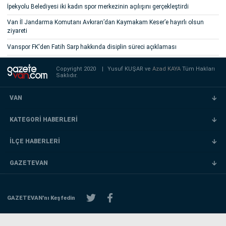
İpekyolu Belediyesi iki kadın spor merkezinin açılışını gerçekleştirdi
Van İl Jandarma Komutanı Avkıran’dan Kaymakam Keser’e hayırlı olsun
ziyareti
Vanspor FK'den Fatih Sarp hakkında disiplin süreci açıklaması
Copyright 2020
|
Yusuf KUŞAR ve
Azad KAYA
Tüm Hakları
Saklıdır.
VAN
KATEGORİ HABERLERİ
İLÇE HABERLERİ
GAZETEVAN
GAZETEVAN'nı Keşfedin