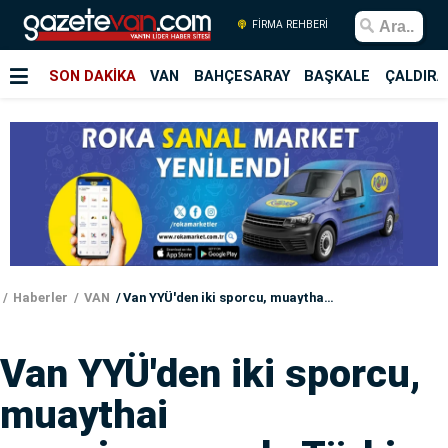
FİRMA REHBERİ
SON DAKİKA
VAN
BAHÇESARAY
BAŞKALE
ÇALDIRA
Haberler
VAN
Van YYÜ'den iki sporcu, muaythai şampiyonasında Türkiye birincisi oldu
Van YYÜ'den iki sporcu,
muaythai