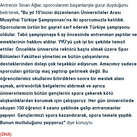
Antrenör Sinan Ağlar, sporcularının başarılarıyla gurur duyduğunu
belirterek,
"Bu yıl 15'incisi düzenlenen Üniversiteler Arası
Muaythai Türkiye Şampiyonası'na iki sporcumuzla katıldık.
Sporcularım üstün bir gayret sarf ederek Türkiye şampiyonu
oldular. Tabii şampiyonaya 6 ay öncesinde antrenman yaptılar ve
emeklerinin hakkını aldılar. YYÜ'yü çok iyi bir şekilde temsil
ettiler. Öncelikle üniversite rektörü başta olmak üzere Spor
Bölümleri Fakültesi yönetimi ve bütün çalışanlarına
desteklerinden dolayı çok teşekkür ediyorum. Amacımız sadece
sporcuları götürüp maç yaptırıp getirmek değil. Bu
öğrencilerimiz okullarını bitirdikten sonra bir meslek alanı
açmak, antrenörlük belgelerini aldırmak ve ayrıca
üniversitemizin bütün gençlerini spora çekerek kötü
alışkanlıklardan korumak için çalışıyoruz. Her gün üniversitede
okuyan 150 öğrenci 4 seans şeklinde gelip antrenmanlar
yapıyor. Gençlerimizi spora kazandırarak, spora temele yaydık.
Bunun mutluluğunu yaşıyoruz"
diye konuştu.
(DHA)