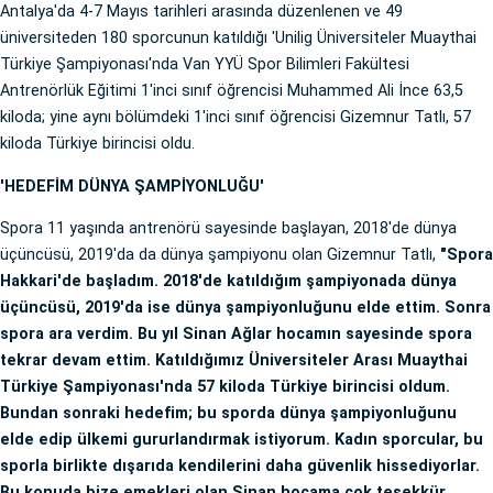
Antalya'da 4-7 Mayıs tarihleri arasında düzenlenen ve 49
üniversiteden 180 sporcunun katıldığı 'Unilig Üniversiteler Muaythai
Türkiye Şampiyonası'nda Van YYÜ Spor Bilimleri Fakültesi
Antrenörlük Eğitimi 1'inci sınıf öğrencisi Muhammed Ali İnce 63,5
kiloda; yine aynı bölümdeki 1'inci sınıf öğrencisi Gizemnur Tatlı, 57
kiloda Türkiye birincisi oldu.
'HEDEFİM DÜNYA ŞAMPİYONLUĞU'
Spora 11 yaşında antrenörü sayesinde başlayan, 2018'de dünya
üçüncüsü, 2019'da da dünya şampiyonu olan Gizemnur Tatlı,
"Spora
Hakkari'de başladım. 2018'de katıldığım şampiyonada dünya
üçüncüsü, 2019'da ise dünya şampiyonluğunu elde ettim. Sonra
spora ara verdim. Bu yıl Sinan Ağlar hocamın sayesinde spora
tekrar devam ettim. Katıldığımız Üniversiteler Arası Muaythai
Türkiye Şampiyonası'nda 57 kiloda Türkiye birincisi oldum.
Bundan sonraki hedefim; bu sporda dünya şampiyonluğunu
elde edip ülkemi gururlandırmak istiyorum. Kadın sporcular, bu
sporla birlikte dışarıda kendilerini daha güvenlik hissediyorlar.
Bu konuda bize emekleri olan Sinan hocama çok teşekkür