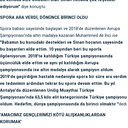
ediyorum"
diye konuştu.
SPORA ARA VERDİ, DÖNÜNCE BİRİNCİ OLDU
Spora babası sayesinde başlayan ve 2018'de düzenlenen Avrupa
Şampiyonası'nda altın madalya kazanan Muhammed Ali İnci ise
"Babamın bu konudaki destekleri ve Sinan hocanın sayesinde
bu başarıları elde ettim. 10 yaşından beri bu sporla
ilgileniyorum. 2018'te katıldığım Türkiye şampiyonasında
üçüncülük elde ettim ve aynı yıl katıldığım Avrupa
şampiyonasında ise altın madalya alarak şampiyon oldum.
2019'da geçirdiğim hastalık nedeniyle spora bir süre ara verdim
ve tedavimin ardından tekrar bu spora devam ettim. Bu yıl
Antalya'da düzenlenen Unilig Muaythai Türkiye
Şampiyonası'nda 63,5 kilo elit kategorisinde Türkiye şampiyonu
oldum. Hedefim, dünya şampiyonasında da birinci olmaktır "
dedi.
'AMACIMIZ GENÇLERİMİZİ KÖTÜ ALIŞKANLIKLARDAN
KORUMAK'