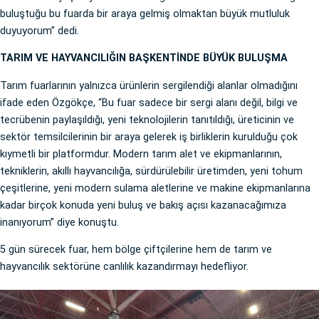
buluştuğu bu fuarda bir araya gelmiş olmaktan büyük mutluluk
duyuyorum” dedi.
TARIM VE HAYVANCILIĞIN BAŞKENTİNDE BÜYÜK BULUŞMA
Tarım fuarlarının yalnızca ürünlerin sergilendiği alanlar olmadığını
ifade eden Özgökçe, “Bu fuar sadece bir sergi alanı değil, bilgi ve
tecrübenin paylaşıldığı, yeni teknolojilerin tanıtıldığı, üreticinin ve
sektör temsilcilerinin bir araya gelerek iş birliklerin kurulduğu çok
kıymetli bir platformdur. Modern tarım alet ve ekipmanlarının,
tekniklerin, akıllı hayvancılığa, sürdürülebilir üretimden, yeni tohum
çeşitlerine, yeni modern sulama aletlerine ve makine ekipmanlarına
kadar birçok konuda yeni buluş ve bakış açısı kazanacağımıza
inanıyorum” diye konuştu.
5 gün sürecek fuar, hem bölge çiftçilerine hem de tarım ve
hayvancılık sektörüne canlılık kazandırmayı hedefliyor.