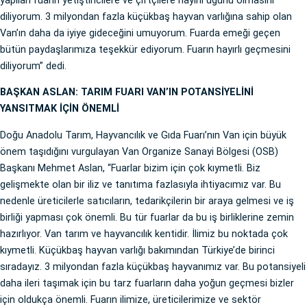
yapılan fuarın yetiştiricilere ve çiftçilere hayırlı uğurlu olmasını
diliyorum. 3 milyondan fazla küçükbaş hayvan varlığına sahip olan
Van’ın daha da iyiye gideceğini umuyorum. Fuarda emeği geçen
bütün paydaşlarımıza teşekkür ediyorum. Fuarın hayırlı geçmesini
diliyorum” dedi.
BAŞKAN ASLAN: TARIM FUARI VAN’IN POTANSİYELİNİ
YANSITMAK İÇİN ÖNEMLİ
Doğu Anadolu Tarım, Hayvancılık ve Gıda Fuarı’nın Van için büyük
önem taşıdığını vurgulayan Van Organize Sanayi Bölgesi (OSB)
Başkanı Mehmet Aslan, “Fuarlar bizim için çok kıymetli. Biz
gelişmekte olan bir iliz ve tanıtıma fazlasıyla ihtiyacımız var. Bu
nedenle üreticilerle satıcıların, tedarikçilerin bir araya gelmesi ve iş
birliği yapması çok önemli. Bu tür fuarlar da bu iş birliklerine zemin
hazırlıyor. Van tarım ve hayvancılık kentidir. İlimiz bu noktada çok
kıymetli. Küçükbaş hayvan varlığı bakımından Türkiye’de birinci
sıradayız. 3 milyondan fazla küçükbaş hayvanımız var. Bu potansiyeli
daha ileri taşımak için bu tarz fuarların daha yoğun geçmesi bizler
için oldukça önemli. Fuarın ilimize, üreticilerimize ve sektör