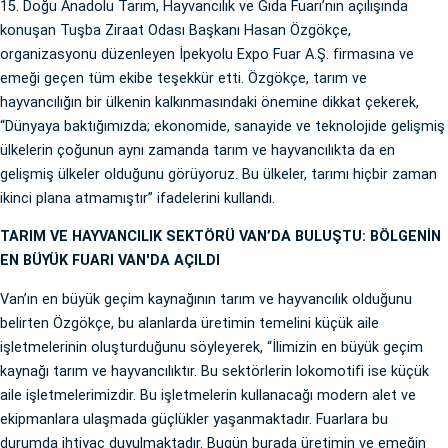
15. Doğu Anadolu Tarım, Hayvancılık ve Gıda Fuarı’nın açılışında
konuşan Tuşba Ziraat Odası Başkanı Hasan Özgökçe,
organizasyonu düzenleyen İpekyolu Expo Fuar A.Ş. firmasına ve
emeği geçen tüm ekibe teşekkür etti. Özgökçe, tarım ve
hayvancılığın bir ülkenin kalkınmasındaki önemine dikkat çekerek,
“Dünyaya baktığımızda; ekonomide, sanayide ve teknolojide gelişmiş
ülkelerin çoğunun aynı zamanda tarım ve hayvancılıkta da en
gelişmiş ülkeler olduğunu görüyoruz. Bu ülkeler, tarımı hiçbir zaman
ikinci plana atmamıştır” ifadelerini kullandı.
TARIM VE HAYVANCILIK SEKTÖRÜ VAN’DA BULUŞTU: BÖLGENİN
EN BÜYÜK FUARI VAN'DA AÇILDI
Van’ın en büyük geçim kaynağının tarım ve hayvancılık olduğunu
belirten Özgökçe, bu alanlarda üretimin temelini küçük aile
işletmelerinin oluşturduğunu söyleyerek, “İlimizin en büyük geçim
kaynağı tarım ve hayvancılıktır. Bu sektörlerin lokomotifi ise küçük
aile işletmelerimizdir. Bu işletmelerin kullanacağı modern alet ve
ekipmanlara ulaşmada güçlükler yaşanmaktadır. Fuarlara bu
durumda ihtiyaç duyulmaktadır. Bugün burada üretimin ve emeğin