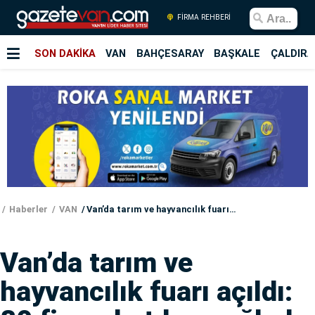
FİRMA REHBERİ
SON DAKİKA
VAN
BAHÇESARAY
BAŞKALE
ÇALDIRA
Haberler
VAN
Van’da tarım ve hayvancılık fuarı açıldı: 80 firma katılım sağladı
Van’da tarım ve
hayvancılık fuarı açıldı: