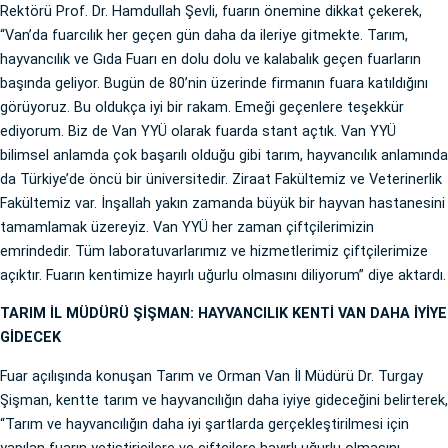
Rektörü Prof. Dr. Hamdullah Şevli, fuarın önemine dikkat çekerek,
“Van’da fuarcılık her geçen gün daha da ileriye gitmekte. Tarım,
hayvancılık ve Gıda Fuarı en dolu dolu ve kalabalık geçen fuarların
başında geliyor. Bugün de 80’nin üzerinde firmanın fuara katıldığını
görüyoruz. Bu oldukça iyi bir rakam. Emeği geçenlere teşekkür
ediyorum. Biz de Van YYÜ olarak fuarda stant açtık. Van YYÜ
bilimsel anlamda çok başarılı olduğu gibi tarım, hayvancılık anlamında
da Türkiye’de öncü bir üniversitedir. Ziraat Fakültemiz ve Veterinerlik
Fakültemiz var. İnşallah yakın zamanda büyük bir hayvan hastanesini
tamamlamak üzereyiz. Van YYÜ her zaman çiftçilerimizin
emrindedir. Tüm laboratuvarlarımız ve hizmetlerimiz çiftçilerimize
açıktır. Fuarın kentimize hayırlı uğurlu olmasını diliyorum” diye aktardı.
TARIM İL MÜDÜRÜ ŞİŞMAN: HAYVANCILIK KENTİ VAN DAHA İYİYE
GİDECEK
Fuar açılışında konuşan Tarım ve Orman Van İl Müdürü Dr. Turgay
Şişman, kentte tarım ve hayvancılığın daha iyiye gideceğini belirterek,
“Tarım ve hayvancılığın daha iyi şartlarda gerçekleştirilmesi için