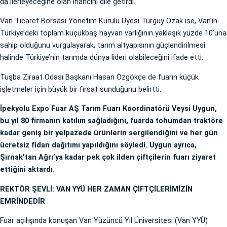
da ilerleyeceğine olan inancını dile getirdi.
Van Ticaret Borsası Yönetim Kurulu Üyesi Turguy Özak ise, Van’ın
Türkiye’deki toplam küçükbaş hayvan varlığının yaklaşık yüzde 10’una
sahip olduğunu vurgulayarak, tarım altyapısının güçlendirilmesi
halinde Türkiye’nin tarımda dünya lideri olabileceğini ifade etti.
Tuşba Ziraat Odası Başkanı Hasan Özgökçe de fuarın küçük
işletmeler için büyük bir fırsat sunduğunu belirtti.
İpekyolu Expo Fuar AŞ Tarım Fuarı Koordinatörü Veysi Uygun,
bu yıl 80 firmanın katılım sağladığını, fuarda tohumdan traktöre
kadar geniş bir yelpazede ürünlerin sergilendiğini ve her gün
ücretsiz fidan dağıtımı yapıldığını söyledi. Uygun ayrıca,
Şırnak’tan Ağrı’ya kadar pek çok ilden çiftçilerin fuarı ziyaret
ettiğini aktardı.
REKTÖR ŞEVLİ: VAN YYÜ HER ZAMAN ÇİFTÇİLERİMİZİN
EMRİNDEDİR
Fuar açılışında konuşan Van Yüzüncü Yıl Üniversitesi (Van YYÜ)