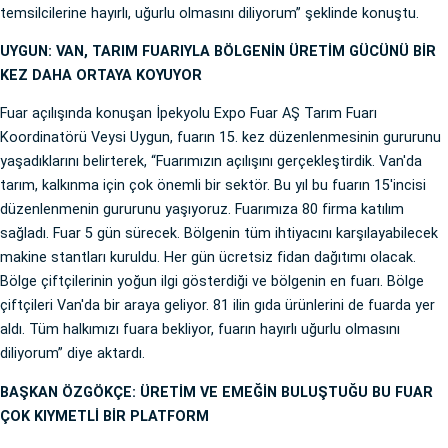
temsilcilerine hayırlı, uğurlu olmasını diliyorum” şeklinde konuştu.
UYGUN: VAN, TARIM FUARIYLA BÖLGENİN ÜRETİM GÜCÜNÜ BİR
KEZ DAHA ORTAYA KOYUYOR
Fuar açılışında konuşan İpekyolu Expo Fuar AŞ Tarım Fuarı
Koordinatörü Veysi Uygun, fuarın 15. kez düzenlenmesinin gururunu
yaşadıklarını belirterek, “Fuarımızın açılışını gerçekleştirdik. Van'da
tarım, kalkınma için çok önemli bir sektör. Bu yıl bu fuarın 15'incisi
düzenlenmenin gururunu yaşıyoruz. Fuarımıza 80 firma katılım
sağladı. Fuar 5 gün sürecek. Bölgenin tüm ihtiyacını karşılayabilecek
makine stantları kuruldu. Her gün ücretsiz fidan dağıtımı olacak.
Bölge çiftçilerinin yoğun ilgi gösterdiği ve bölgenin en fuarı. Bölge
çiftçileri Van'da bir araya geliyor. 81 ilin gıda ürünlerini de fuarda yer
aldı. Tüm halkımızı fuara bekliyor, fuarın hayırlı uğurlu olmasını
diliyorum” diye aktardı.
BAŞKAN ÖZGÖKÇE: ÜRETİM VE EMEĞİN BULUŞTUĞU BU FUAR
ÇOK KIYMETLİ BİR PLATFORM