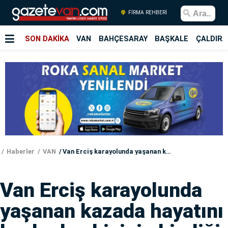
FİRMA REHBERİ
SON DAKİKA
VAN
BAHÇESARAY
BAŞKALE
ÇALDIRA
Haberler
VAN
Van Erciş karayolunda yaşanan kazada hayatını kaybeden kişinin kimliği belli oldu
Van Erciş karayolunda
yaşanan kazada hayatını