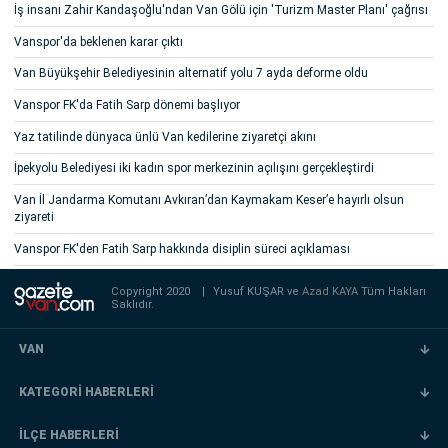
İş insanı Zahir Kandaşoğlu'ndan Van Gölü için 'Turizm Master Planı' çağrısı
Vanspor'da beklenen karar çıktı
Van Büyükşehir Belediyesinin alternatif yolu 7 ayda deforme oldu
Vanspor FK'da Fatih Sarp dönemi başlıyor
Yaz tatilinde dünyaca ünlü Van kedilerine ziyaretçi akını
İpekyolu Belediyesi iki kadın spor merkezinin açılışını gerçekleştirdi
Van İl Jandarma Komutanı Avkıran’dan Kaymakam Keser’e hayırlı olsun
ziyareti
Vanspor FK'den Fatih Sarp hakkında disiplin süreci açıklaması
Copyright 2020
|
Yusuf KUŞAR ve
Azad KAYA
Tüm Hakları
Saklıdır.
VAN
KATEGORİ HABERLERİ
İLÇE HABERLERİ