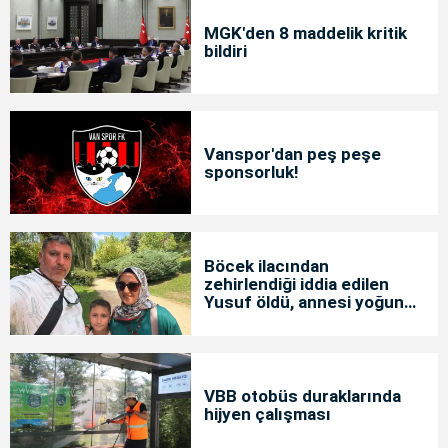
MGK'den 8 maddelik kritik
bildiri
Vanspor'dan peş peşe
sponsorluk!
Böcek ilacından
zehirlendiği iddia edilen
Yusuf öldü, annesi yoğun
bakımda
VBB otobüs duraklarında
hijyen çalışması