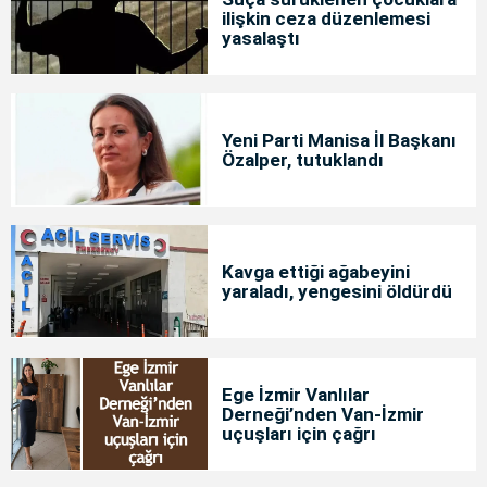
ilişkin ceza düzenlemesi
yasalaştı
Yeni Parti Manisa İl Başkanı
Özalper, tutuklandı
Kavga ettiği ağabeyini
yaraladı, yengesini öldürdü
Ege İzmir Vanlılar
Derneği’nden Van-İzmir
uçuşları için çağrı