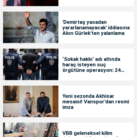
'Demirtaş yasadan
yararlanamayacak' iddiasına
Akın Gürlek'ten yalanlama
‘Sokak hakkı’ adı altında
haraç isteyen suç
örgütüne operasyon: 24
tutuklama
Yeni sezonda Akhisar
mesaisi! Vanspor'dan resmi
imza
VBB geleneksel kilim