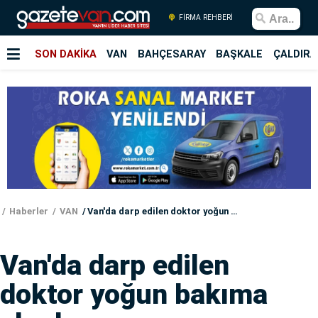
FİRMA REHBERİ
SON DAKİKA
VAN
BAHÇESARAY
BAŞKALE
ÇALDIRA
Haberler
VAN
Van'da darp edilen doktor yoğun bakıma alındı
Van'da darp edilen
doktor yoğun bakıma