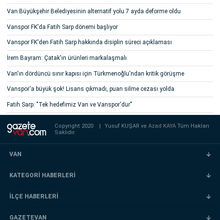
Van Büyükşehir Belediyesinin alternatif yolu 7 ayda deforme oldu
Vanspor FK'da Fatih Sarp dönemi başlıyor
Vanspor FK'den Fatih Sarp hakkında disiplin süreci açıklaması
İrem Bayram: Çatak'ın ürünleri markalaşmalı
Van'ın dördüncü sınır kapısı için Türkmenoğlu'ndan kritik görüşme
Vanspor'a büyük şok! Lisans çıkmadı, puan silme cezası yolda
Fatih Sarp: "Tek hedefimiz Van ve Vanspor'dur"
Copyright 2020
|
Yusuf KUŞAR ve
Azad KAYA
Tüm Hakları
Saklıdır.
VAN
KATEGORİ HABERLERİ
İLÇE HABERLERİ
GAZETEVAN