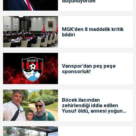
düşünüyorum’
MGK'den 8 maddelik kritik
bildiri
Vanspor'dan peş peşe
sponsorluk!
Böcek ilacından
zehirlendiği iddia edilen
Yusuf öldü, annesi yoğun
bakımda