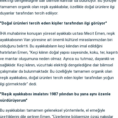
elektriği dengelediğine dair bilimsel kanıtlar da bulunuyor. Bu yönüyle
tamamen organik olan reşik ayakkabılar, özellikle doğal ürünlere ilgi
duyanlar tarafından tercih ediliyor.
"Doğal ürünleri tercih eden kişiler tarafından ilgi görüyor"
İHA muhabirine konuşan yöresel ayakkabı ustası Mecit Emen, reşik
ayakkabısının Van yöresine ait önemli kültürel miraslarımızdan biri
olduğunu belirtti. Bu ayakkabıların keçi kılından imal edildiğini
hatırlatan Emen, "Keçi kılının doğal yapısı sayesinde, koku, ter, kaşıntı
ve mantar oluşumuna neden olmaz. Ayrıca su tutmaz, dayanıklı ve
sağlıklıdır. Keçi kılının, vücuttaki elektriği dengelediğine dair bilimsel
çalışmalar da bulunmaktadır. Bu özelliğiyle tamamen organik olan
reşik ayakkabısı, doğal ürünleri tercih eden kişiler tarafından yoğun
ilgi görmektedir" dedi.
"Reşik ayakkabısı imalatını 1987 yılından bu yana aynı özenle
sürdürüyorum"
Bu ayakkabıları tamamen geleneksel yöntemlerle, el emeğiyle
ürettiklerini dile getiren Emen, "Üzerlerine bölgemize özgü nakışlar