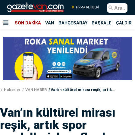
FİRMA REHBERİ
SON DAKİKA
VAN
BAHÇESARAY
BAŞKALE
ÇALDIRA
Haberler
VAN HABER
Van’ın kültürel mirası reşik, artık spor modelleriyle raflarda
Van’ın kültürel mirası
reşik, artık spor