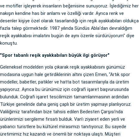
ve motifler işleyerek insanların beğenisine sunuyoruz. İşlediğimiz her
nakışın kendine has bir anlamı ve özelliği vardır. Ayrıca renk ve
desenler kişiye özel olarak tasarlandığı için reşik ayakkabıları oldukça
fazla talep görmektedir. 1987 yılında Sündüs Abla’dan devraldığım
reşik ayakkabısı imalatını bugün de aynı özenle sürdürüyorum" diye
konuştu.
"Spor tabanlı reşik ayakkabıları büyük ilgi görüyor"
Geleneksel modelden yola çıkarak reşik ayakkabısını günümüz
modasına uygun hale getirdiklerinin altını çizen Emen, "Artık spor
modeller, babetler, patikler ve hatta bot tasarımlarıyla da üretim
yapıyoruz. Ayrıca bu ürünümüz için coğrafi işaret başvurusunda
bulunduk. Coğrafi işaret tescilimizin tamamlanmasının ardından
Türkiye genelinde daha geniş çaplı bir üretim yapmayı planlıyoruz.
Valiliğimiz tarafından bize tahsis edilen Bedesten Çarşısı’nda
ürünlerimizi sergileme fırsatı bulduk. Van’ı ziyaret eden yerli ve
yabancı turistlere bu kültürel mirasımızı tanıtıyoruz. Bu sayede
üretimimiz hız kazandı ve önemli bir noktaya ulaştı. Müşteri