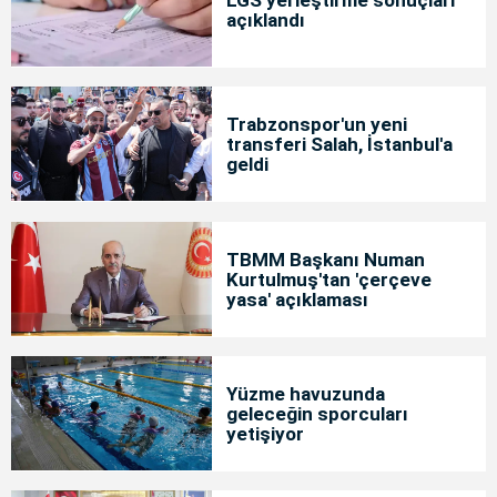
LGS yerleştirme sonuçları
açıklandı
Trabzonspor'un yeni
transferi Salah, İstanbul'a
geldi
TBMM Başkanı Numan
Kurtulmuş'tan 'çerçeve
yasa' açıklaması
Yüzme havuzunda
geleceğin sporcuları
yetişiyor