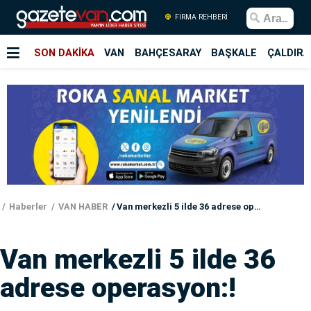
FİRMA REHBERİ
SON DAKİKA
VAN
BAHÇESARAY
BAŞKALE
ÇALDIRA
Haberler
VAN HABER
Van merkezli 5 ilde 36 adrese operasyon:!
Van merkezli 5 ilde 36
adrese operasyon:!