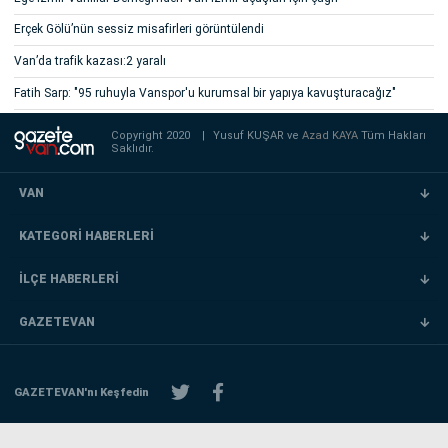
Erçek Gölü’nün sessiz misafirleri görüntülendi
Van’da trafik kazası:2 yaralı
Fatih Sarp: "95 ruhuyla Vanspor'u kurumsal bir yapıya kavuşturacağız"
Copyright 2020
|
Yusuf KUŞAR ve
Azad KAYA
Tüm Hakları
Saklıdır.
VAN
KATEGORİ HABERLERİ
İLÇE HABERLERİ
GAZETEVAN
GAZETEVAN'nı Keşfedin