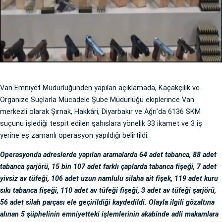
Van Emniyet Müdürlüğünden yapılan açıklamada, Kaçakçılık ve
Organize Suçlarla Mücadele Şube Müdürlüğü ekiplerince Van
merkezli olarak Şırnak, Hakkâri, Diyarbakır ve Ağrı’da 6136 SKM
suçunu işlediği tespit edilen şahıslara yönelik 33 ikamet ve 3 iş
yerine eş zamanlı operasyon yapıldığı belirtildi.
Operasyonda adreslerde yapılan aramalarda 64 adet tabanca, 88 adet
tabanca şarjörü, 15 bin 107 adet farklı çaplarda tabanca fişeği, 7 adet
yivsiz av tüfeği, 106 adet uzun namlulu silaha ait fişek, 119 adet kuru
sıkı tabanca fişeği, 110 adet av tüfeği fişeği, 3 adet av tüfeği şarjörü,
56 adet silah parçası ele geçirildiği kaydedildi. Olayla ilgili gözaltına
alınan 5 şüphelinin emniyetteki işlemlerinin akabinde adli makamlara