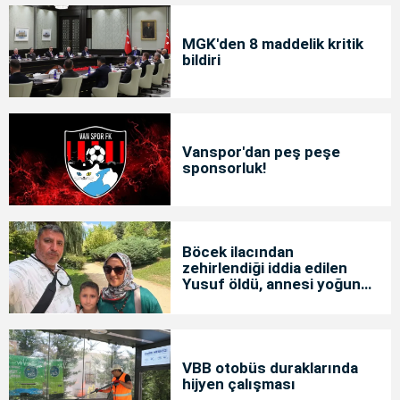
MGK'den 8 maddelik kritik
bildiri
Vanspor'dan peş peşe
sponsorluk!
Böcek ilacından
zehirlendiği iddia edilen
Yusuf öldü, annesi yoğun
bakımda
VBB otobüs duraklarında
hijyen çalışması