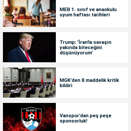
MEB 1. sınıf ve anaokulu
uyum haftası tarihleri
Trump: ‘İran'la savaşın
yakında biteceğini
düşünüyorum’
MGK'den 8 maddelik kritik
bildiri
Vanspor'dan peş peşe
sponsorluk!