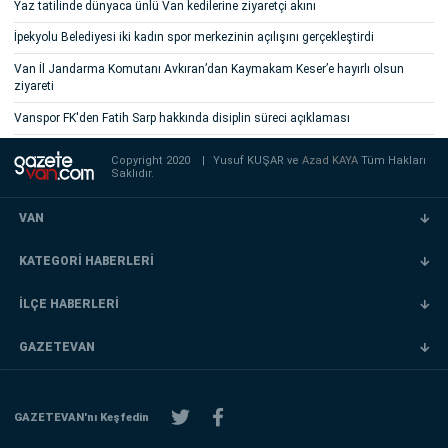
Yaz tatilinde dünyaca ünlü Van kedilerine ziyaretçi akını
İpekyolu Belediyesi iki kadın spor merkezinin açılışını gerçekleştirdi
Van İl Jandarma Komutanı Avkıran’dan Kaymakam Keser’e hayırlı olsun
ziyareti
Vanspor FK'den Fatih Sarp hakkında disiplin süreci açıklaması
Copyright 2020
|
Yusuf KUŞAR ve
Azad KAYA
Tüm Hakları
Saklıdır.
VAN
KATEGORİ HABERLERİ
İLÇE HABERLERİ
GAZETEVAN
GAZETEVAN'nı Keşfedin