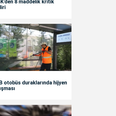
'den 8 maddelik kritik
diri
 otobüs duraklarında hijyen
ışması