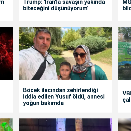
um
Trump: ‘İran'la savaşın yakında
MGK
biteceğini düşünüyorum’
bil
Böcek ilacından zehirlendiği
VBB
iddia edilen Yusuf öldü, annesi
çal
yoğun bakımda