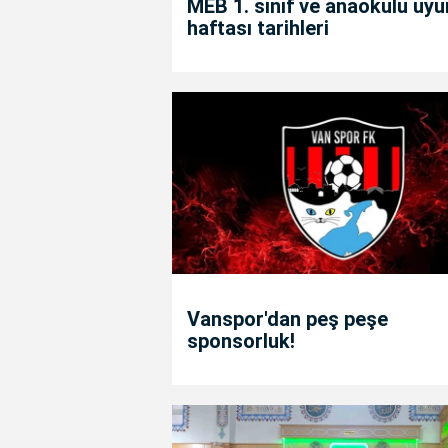
MEB 1. sınıf ve anaokulu uy
haftası tarihleri
Vanspor'dan peş peşe
sponsorluk!