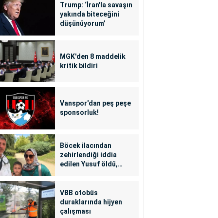
Trump: ‘İran'la savaşın
yakında biteceğini
düşünüyorum’
MGK'den 8 maddelik
kritik bildiri
Vanspor'dan peş peşe
sponsorluk!
Böcek ilacından
zehirlendiği iddia
edilen Yusuf öldü,
annesi yoğun bakımda
VBB otobüs
duraklarında hijyen
çalışması