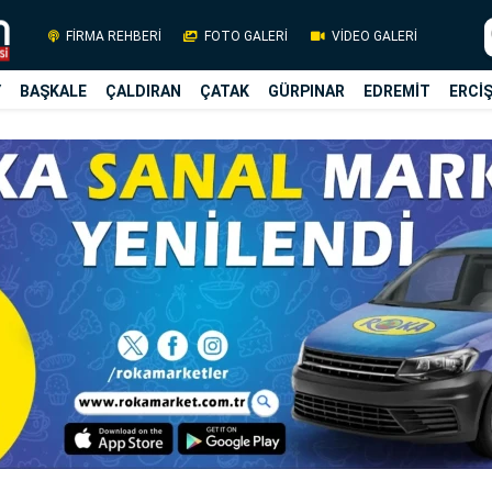
FİRMA REHBERİ
FOTO GALERİ
VİDEO GALERİ
Y
BAŞKALE
ÇALDIRAN
ÇATAK
GÜRPINAR
EDREMİT
ERCİ