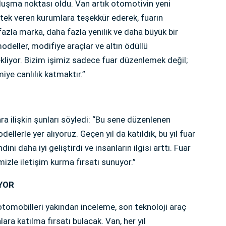
uşma noktası oldu. Van artık otomotivin yeni
tek veren kurumlara teşekkür ederek, fuarın
 fazla marka, daha fazla yenilik ve daha büyük bir
odeller, modifiye araçlar ve altın ödüllü
ekliyor. Bizim işimiz sadece fuar düzenlemek değil;
ye canlılık katmaktır.”
a ilişkin şunları söyledi: “Bu sene düzenlenen
llerle yer alıyoruz. Geçen yıl da katıldık, bu yıl fuar
dini daha iyi geliştirdi ve insanların ilgisi arttı. Fuar
imizle iletişim kurma fırsatı sunuyor.”
YOR
otomobilleri yakından inceleme, son teknoloji araç
ara katılma fırsatı bulacak. Van, her yıl