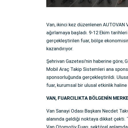
Van, ikinci kez düzenlenen AUTOVAN Va
ağırlamaya başladı. 9-12 Ekim tarihle
gerçekleştirilen fuar, bölge ekonomisi
kazandırıyor.
Şehrivan Gazetesi'nin haberine göre; Ge
Mobil Araç Takip Sistemleri ana spon
sponsorluğunda gerçekleştirildi. Ulusal
fuar, kurumsal bir ulusal etkinlik haline
VAN, FUARCILIKTA BÖLGENİN MERK
Van Sanayi Odası Başkanı Necdet Takva
alanında geldiği noktaya dikkat çekti.
Van Otomotiv Fuarı, sektörel anlamda