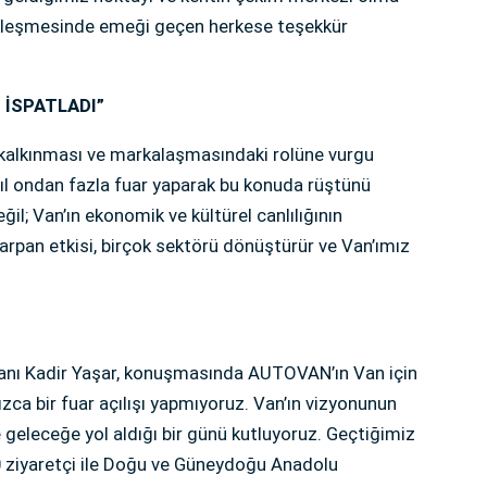
çekleşmesinde emeği geçen herkese teşekkür
 İSPATLADI”
i, kalkınması ve markalaşmasındaki rolüne vurgu
 yıl ondan fazla fuar yaparak bu konuda rüştünü
eğil; Van’ın ekonomik ve kültürel canlılığının
rpan etkisi, birçok sektörü dönüştürür ve Van’ımız
kanı Kadir Yaşar, konuşmasında AUTOVAN’ın Van için
zca bir fuar açılışı yapmıyoruz. Van’ın vizyonunun
 geleceğe yol aldığı bir günü kutluyoruz. Geçtiğimiz
00 ziyaretçi ile Doğu ve Güneydoğu Anadolu