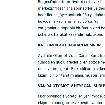
Bölgesi’nde otomotivdeki en büyük bul
merkezi.” Yaşar, ana sponsorlar ve des
hedeflerini şöyle açıkladı: “Bu yıl daha
heyecanla kapılarımızı açıyoruz. Yeni m
yarışmalarla dopdolu bir fuar bizleri b
şehirlere hareket kazandırmak, ekonomi
KATILIMCILAR FUARDAN MEMNUN
Aydınlar Otomotiv’den Canan Kurt, fuar
fuarda en güçlü araçlarla, en gözde mode
daha verimli geçti. Elektrikli araçlar ken
bizim için bir tanıtım alanı, müşteriler
VAN’DA OTOMOTİV HEYECANI SÜRÜ
Fuar boyunca ziyaretçiler, yeni model 
ekipmanlarını görme ve çeşitli yarışmal