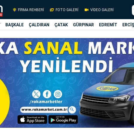
FİRMA REHBERİ
FOTO GALERİ
VİDEO GALERİ
Y
BAŞKALE
ÇALDIRAN
ÇATAK
GÜRPINAR
EDREMİT
ERCİ