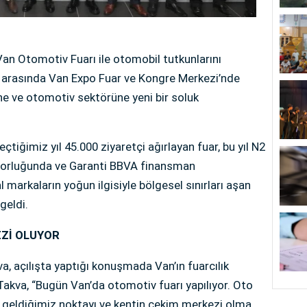
n Otomotiv Fuarı ile otomobil tutkunlarını
ri arasında Van Expo Fuar ve Kongre Merkezi’nde
ne ve otomotiv sektörüne yeni bir soluk
çtiğimiz yıl 45.000 ziyaretçi ağırlayan fuar, bu yıl N2
sorluğunda ve Garanti BBVA finansman
 markaların yoğun ilgisiyle bölgesel sınırları aşan
 geldi.
EZİ OLUYOR
, açılışta yaptığı konuşmada Van’ın fuarcılık
 Takva, “Bugün Van’da otomotiv fuarı yapılıyor. Oto
 geldiğimiz noktayı ve kentin çekim merkezi olma