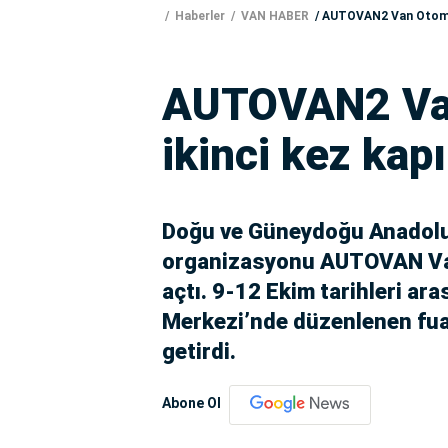
Haberler
VAN HABER
AUTOVAN2 Van Otomotiv
AUTOVAN2 Van
ikinci kez kapı
Doğu ve Güneydoğu Anadolu 
organizasyonu AUTOVAN Van 
açtı. 9-12 Ekim tarihleri ar
Merkezi’nde düzenlenen fuar
getirdi.
Abone Ol