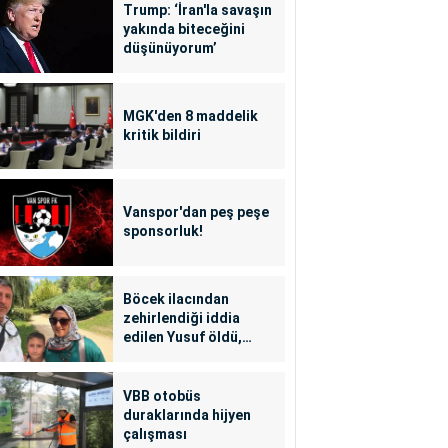
Trump: ‘İran'la savaşın
yakında biteceğini
düşünüyorum’
MGK'den 8 maddelik
kritik bildiri
Vanspor'dan peş peşe
sponsorluk!
Böcek ilacından
zehirlendiği iddia
edilen Yusuf öldü,
annesi yoğun bakımda
VBB otobüs
duraklarında hijyen
çalışması