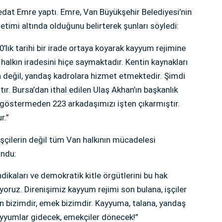
Vedat Emre yaptı. Emre, Van Büyükşehir Belediyesi’nin
imi altında olduğunu belirterek şunları söyledi:
0’lık tarihi bir irade ortaya koyarak kayyum rejimine
halkın iradesini hiçe saymaktadır. Kentin kaynakları
ka değil, yandaş kadrolara hizmet etmektedir. Şimdi
. Bursa’dan ithal edilen Ulaş Akhan’ın başkanlık
e göstermeden 223 arkadaşımızı işten çıkarmıştır.
r.”
şçilerin değil tüm Van halkının mücadelesi
undu:
ndikaları ve demokratik kitle örgütlerini bu hak
oruz. Direnişimiz kayyum rejimi son bulana, işçiler
an bizimdir, emek bizimdir. Kayyuma, talana, yandaş
yyumlar gidecek, emekçiler dönecek!”