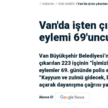
Haberler
VAN HABER
Van'da işten çıkarılan
Van'da işten çı
eylemi 69'unc
Van Büyükşehir Belediyesi’
çıkarılan 223 işçinin “İşimiz
eylemler 69. gününde polis e
“Kayyum ve zulmü gidecek, b
açarak dayanışma çağrısı ya
Abone Ol