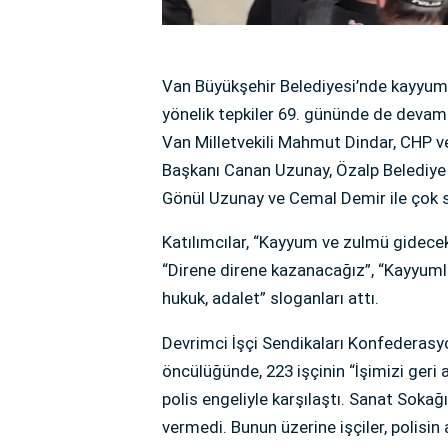
Van Büyükşehir Belediyesi’nde kayyum 
yönelik tepkiler 69. gününde de devam
Van Milletvekili Mahmut Dindar, CHP ve 
Başkanı Canan Uzunay, Özalp Belediye E
Gönül Uzunay ve Cemal Demir ile çok sa
Katılımcılar, “Kayyum ve zulmü gidecek 
“Direne direne kazanacağız”, “Kayyumlar
hukuk, adalet” sloganları attı.
Devrimci İşçi Sendikaları Konfederasy
öncülüğünde, 223 işçinin “İşimizi ger
polis engeliyle karşılaştı. Sanat Sokağ
vermedi. Bunun üzerine işçiler, polisin