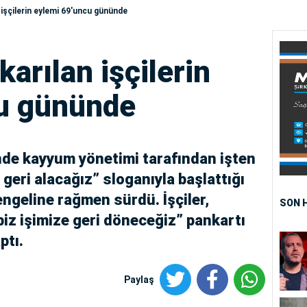
 işçilerin eylemi 69'uncu gününde
karılan işçilerin
u gününde
nde kayyum yönetimi tarafından işten
i geri alacağız” sloganıyla başlattığı
ngeline rağmen sürdü. İşçiler,
SON 
iz işimize geri döneceğiz” pankartı
ptı.
Paylaş