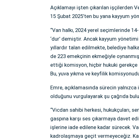
Açıklamayı işten çıkarılan işçilerden 
15 Şubat 2025’ten bu yana kayyum yönet
“Van halkı, 2024 yerel seçimlerinde 14-
‘dur’ demiştir. Ancak kayyum yönetimi 
yıllardır talan edilmekte, belediye hal
de 223 emekçinin ekmeğiyle oynanmıştır
ettiği komisyon, hiçbir hukuki gerekç
Bu, yuva yıkma ve keyfilik komisyonudu
Emre, açıklamasında sürecin yalnızca i
olduğunu vurgulayarak şu çağrıda bul
“Vicdan sahibi herkesi, hukukçuları, se
gaspına karşı ses çıkarmaya davet ediy
işlerine iade edilene kadar sürecek. V
kadrolaşmaya geçit vermeyeceğiz. Ka