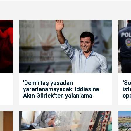
'Demirtaş yasadan
‘So
yararlanamayacak' iddiasına
is
Akın Gürlek'ten yalanlama
op