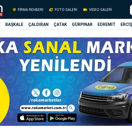
FİRMA REHBERİ
FOTO GALERİ
VİDEO GALERİ
Y
BAŞKALE
ÇALDIRAN
ÇATAK
GÜRPINAR
EDREMİT
ERCİ