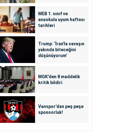
MEB 1. sınıf ve
anaokulu uyum haftası
tarihleri
Trump: ‘İran'la savaşın
yakında biteceğini
düşünüyorum’
MGK'den 8 maddelik
kritik bildiri
Vanspor'dan peş peşe
sponsorluk!