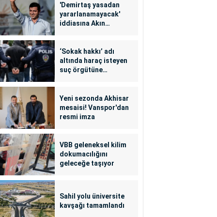
'Demirtaş yasadan
yararlanamayacak'
iddiasına Akın
Gürlek'ten yalanlama
‘Sokak hakkı’ adı
altında haraç isteyen
suç örgütüne
operasyon: 24
tutuklama
Yeni sezonda Akhisar
mesaisi! Vanspor'dan
resmi imza
VBB geleneksel kilim
dokumacılığını
geleceğe taşıyor
Sahil yolu üniversite
kavşağı tamamlandı