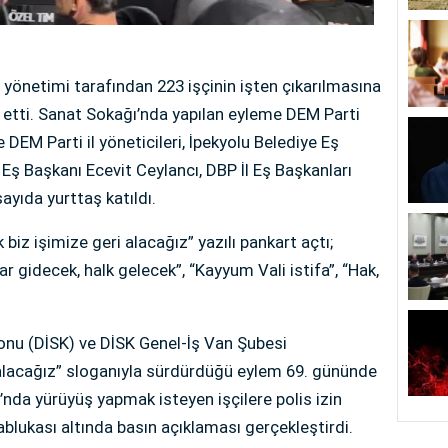
yönetimi tarafından 223 işçinin işten çıkarılmasına
 etti. Sanat Sokağı’nda yapılan eyleme DEM Parti
DEM Parti il yöneticileri, İpekyolu Belediye Eş
ş Başkanı Ecevit Ceylancı, DBP İl Eş Başkanları
yıda yurttaş katıldı.
biz işimize geri alacağız” yazılı pankart açtı;
 gidecek, halk gelecek”, “Kayyum Vali istifa”, “Hak,
onu (DİSK) ve DİSK Genel-İş Van Şubesi
i alacağız” sloganıyla sürdürdüğü eylem 69. gününde
ı’nda yürüyüş yapmak isteyen işçilere polis izin
 ablukası altında basın açıklaması gerçekleştirdi.