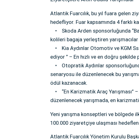
Atlantik Fuarcılık, bu yıl fuara gelen z
hedefliyor. Fuar kapsamında 4 farklı k
• Skoda Arden sponsorluğunda “Baga
kolileri bagaja yerleştiren yarışmacılar 
• Kia Aydınlar Otomotiv ve KGM Ssa
ediyor ” – En hızlı ve en doğru şekilde
• Otopratik Aydınlar sponsorluğunda
senaryosu ile düzenlenecek bu yarışmad
ödül kazanacak.
• “En Karizmatik Araç Yarışması” – V
düzenlenecek yarışmada, en karizmatik 
Yeni yarışma konseptleri ve bölgede ilk
100.000 ziyaretçiye ulaşması hedefleni
Atlantik Fuarcılık Yönetim Kurulu Başk