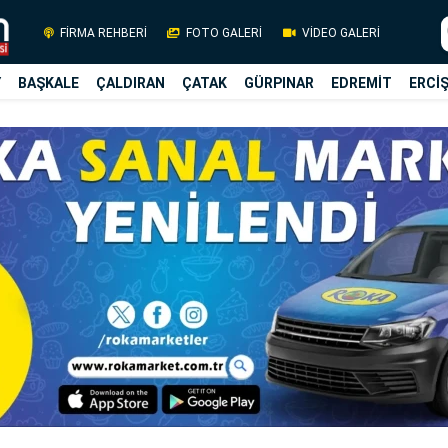
FİRMA REHBERİ
FOTO GALERİ
VİDEO GALERİ
Y
BAŞKALE
ÇALDIRAN
ÇATAK
GÜRPINAR
EDREMİT
ERCİ