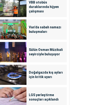
VBB otobüs
duraklarında hijyen
çalışması
Van’da sabah namazı
buluşmaları
Sülün Osman Müzikali
seyirciyle buluşuyor
Doğalgazda kış ayları
için kritik uyarı
LGS yerleştirme
sonuçları açıklandı