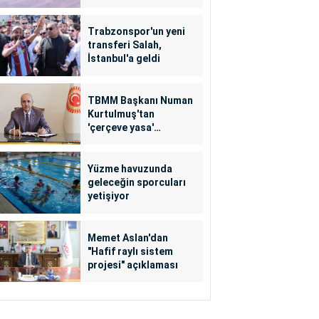
Trabzonspor'un yeni
transferi Salah,
İstanbul'a geldi
TBMM Başkanı Numan
Kurtulmuş'tan
'çerçeve yasa'
açıklaması
Yüzme havuzunda
geleceğin sporcuları
yetişiyor
Memet Aslan'dan
"Hafif raylı sistem
projesi" açıklaması