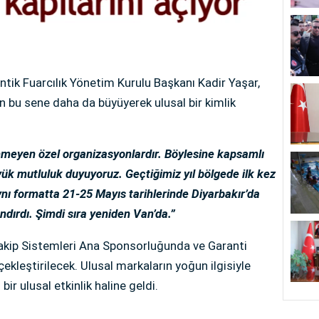
antik Fuarcılık Yönetim Kurulu Başkanı Kadir Yaşar,
ğin bu sene daha da büyüyerek ulusal bir kimlik
nmeyen özel organizasyonlardır. Böylesine kapsamlı
ük mutluluk duyuyoruz. Geçtiğimiz yıl bölgede ilk kez
Aynı formatta 21-25 Mayıs tarihlerinde Diyarbakır’da
dırdı. Şimdi sıra yeniden Van’da.”
Takip Sistemleri Ana Sponsorluğunda ve Garanti
eştirilecek. Ulusal markaların yoğun ilgisiyle
bir ulusal etkinlik haline geldi.