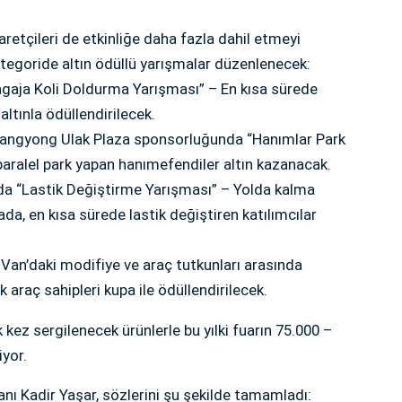
iyaretçileri de etkinliğe daha fazla dahil etmeyi
ategoride altın ödüllü yarışmalar düzenlenecek:
ja Koli Doldurma Yarışması” – En kısa sürede
altınla ödüllendirilecek.
ngyong Ulak Plaza sponsorluğunda “Hanımlar Park
 paralel park yapan hanımefendiler altın kazanacak.
 “Lastik Değiştirme Yarışması” – Yolda kalma
a, en kısa sürede lastik değiştiren katılımcılar
an’daki modifiye ve araç tutkunları arasında
araç sahipleri kupa ile ödüllendirilecek.
 kez sergilenecek ürünlerle bu yılki fuarın 75.000 –
yor.
anı Kadir Yaşar, sözlerini şu şekilde tamamladı: