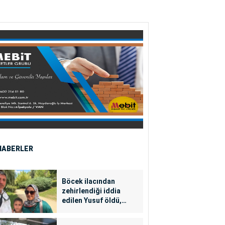
HABERLER
Böcek ilacından
zehirlendiği iddia
edilen Yusuf öldü,
annesi yoğun bakımda