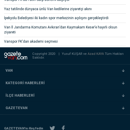
Yaz tatilinde dünyaca ünlü Van kedilerine ziyaretçi akını
İpekyolu Belediyesi iki kadın spor merkezinin açılışını gerçekleştirdi
Van İl Jandarma Komutanı Avkıran’dan Kaymakam Keser’e hayırlı olsun
ziyareti
Vanspor FK'dan akademi seçmesi
Copyright 2020
|
Yusuf KUŞAR ve
Azad KAYA
Tüm Hakları
Saklıdır.
VAN
KATEGORİ HABERLERİ
İLÇE HABERLERİ
GAZETEVAN
GAZETEVAN'nı Keşfedin