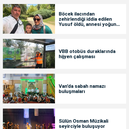
Böcek ilacından
zehirlendiği iddia edilen
Yusuf öldü, annesi yoğun
bakımda
VBB otobüs duraklarında
hijyen çalışması
Van’da sabah namazı
buluşmaları
Sülün Osman Müzikali
seyirciyle buluşuyor