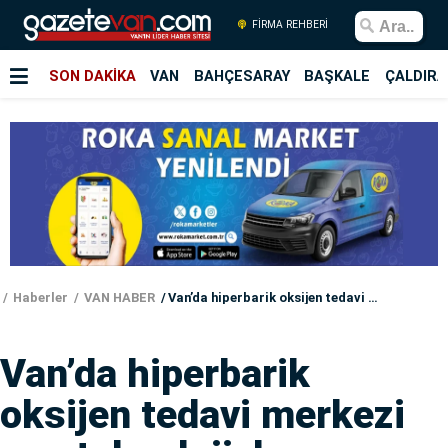
FİRMA REHBERİ
SON DAKİKA
VAN
BAHÇESARAY
BAŞKALE
ÇALDIRA
Haberler
VAN HABER
Van’da hiperbarik oksijen tedavi merkezi son teknolojiyle yenilendi
Van’da hiperbarik
oksijen tedavi merkezi