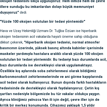
oksijen tedavisini sıkça uyguluyoruz. Hem ilimize hem de çevre
illere sunduğu bu imkanlardan dolayı büyük memnuniyet
duyuyoruz"
dedi.
"Yüzde 100 oksijen solutulan bir tedavi yöntemidir"
Hava ve Uzay Hekimliği Uzmanı Dr. Tuğba Özüarı ise hiperbarik
oksijen tedavisinin acil vakalarda hayati öneme sahip olduğuna
dikkat çekerek,
"Hiperbarik oksijen tedavisi, normal atmosfer
basıncının üzerinde, yüksek basınç altında kabinler içerisinde
maskeler yardımıyla hastalara aralıklı olarak yüzde 100 oksijen
solutulan bir tedavi yöntemidir. Bu tedaviyi bazı durumlarda acil,
bazı durumlarda ise destekleyici olarak uygulamaktayız.
Özellikle kış aylarında soba zehirlenmesi olarak bildiğimiz
karbonmonoksit zehirlenmelerinde ve ani görme kayıplarında
acil tedavi olarak kullanıyoruz. Bunun dışında farklı hastalıkların
tedavisinde de destekleyici olarak faydalanıyoruz. Çetin kış
şartları nedeniyle bölgemizde bu tür vakalar oldukça yaygın.
Ayrıca kliniğimiz yalnızca Van ili için değil, çevre iller için de
kritik bir merkez konumunda. Cihazımız yaklaşık 1,5 yıldır