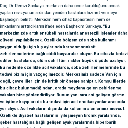
Doç. Dr. Remzi Sarıkaya, merkezin daha önce kurulduğunu ancak
yapılan revizyonun ardından yeniden hastalara hizmet vermeye
başladığını belirtti. Merkezin hem cihaz kapasitesini hem de
imkanlarını arttırdıklarını ifade eden Başhekim Sarıkaya,
"Bu
merkezimizde artık entübeli hastalarda anestezili işlemler daha
güvenli yapılabilecek. Özellikle bölgemizde soba kullanımı
yaygın olduğu için kış aylarında karbonmonoksit
zehirlenmelerine bağlı ciddi başvurular oluyor. Bu cihazla tedavi
edilen hastalarda, ölüm dahil tüm riskler büyük ölçüde azalıyor.
Bu nedenle özellikle acil vakalarda, soba zehirlenmelerinde bu
tedavi bizim için vazgeçilmezdir. Merkezimiz sadece Van için
değil, çevre iller için de kritik bir öneme sahiptir. Komşu illerde
bu cihaz bulunmadığından, orada meydana gelen zehirlenme
vakaları bize yönlendiriliyor. Bunun yanı sıra ani gelişen görme
ve işitme kayıpları da bu tedavi için acil endikasyonlar arasında
yer alıyor. Acil vakaların dışında da kullanım alanlarımız mevcut.
Özellikle diyabet hastalarının iyileşmeyen kronik yaralarında,
şeker hastalığına bağlı gelişen ayak yaralarında hiperbarik