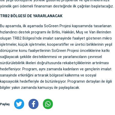
ise yeşil dönüşüme yönelik güdümlü projelerde ve işletmelerimize
yönelik geri ödemeli finansman desteğinde ilk çağrıları başlatacağız.
TRB2 BÖLGESİ DE YARARLANACAK
Bu apsamda, ilk aşamada SoGreen Projesi kapsamında tasarlanan
hızlandırıcı destek programı ile Bitlis, Hakkâri, Muş ve Van illerinden
oluşan TRB2 Bölgesi’nde imalat sanayinde faaliyet gösteren mikro
işletmeler, küçük işletmeler, kooperatifler ve üretici birliklerinin yeşil
dönüşüme konu faaliyetlerinin SoGreen Projesi önceliklerine katkı
sağlayacak şekilde desteklenmesi ve yararlanıcıların çevresel
sürdürülebilirlik ilkeleri doğrultusunda rekabetçiliklerinin artırılması
hedefleniyor. Program, aynı zamanda kadınların ve gençlerin imalat
sanayinde etkinliğini artırarak bölgesel kalkınma ve sosyal
kapsayıcılık hedefleriyle de bütünleşiyor. Programın detayları ile ilgili
bilgiler yakın zamanda kamuoyu ile paylaşılacak.
Paylaş