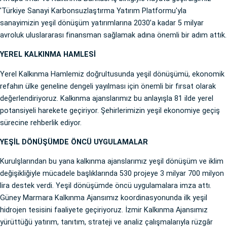
'Türkiye Sanayi Karbonsuzlaştırma Yatırım Platformu'yla
sanayimizin yeşil dönüşüm yatırımlarına 2030’a kadar 5 milyar
avroluk uluslararası finansman sağlamak adına önemli bir adım attık.
YEREL KALKINMA HAMLESİ
Yerel Kalkınma Hamlemiz doğrultusunda yeşil dönüşümü, ekonomik
refahın ülke geneline dengeli yayılması için önemli bir fırsat olarak
değerlendiriyoruz. Kalkınma ajanslarımız bu anlayışla 81 ilde yerel
potansiyeli harekete geçiriyor. Şehirlerimizin yeşil ekonomiye geçiş
sürecine rehberlik ediyor.
YEŞİL DÖNÜŞÜMDE ÖNCÜ UYGULAMALAR
Kurulşlarından bu yana kalkınma ajanslarımız yeşil dönüşüm ve iklim
değişikliğiyle mücadele başlıklarında 530 projeye 3 milyar 700 milyon
lira destek verdi. Yeşil dönüşümde öncü uygulamalara imza attı.
Güney Marmara Kalkınma Ajansımız koordinasyonunda ilk yeşil
hidrojen tesisini faaliyete geçiriyoruz. İzmir Kalkınma Ajansımız
yürüttüğü yatırım, tanıtım, strateji ve analiz çalışmalarıyla rüzgâr