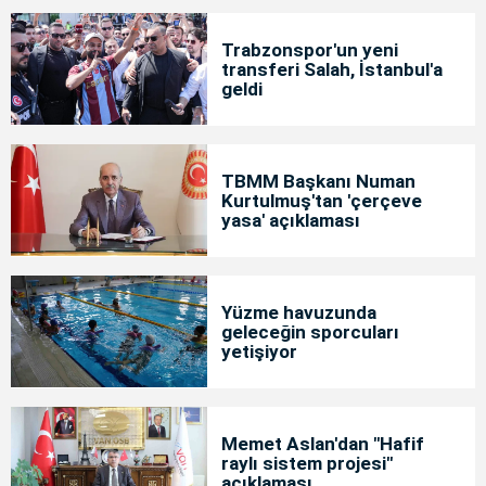
Trabzonspor'un yeni
transferi Salah, İstanbul'a
geldi
TBMM Başkanı Numan
Kurtulmuş'tan 'çerçeve
yasa' açıklaması
Yüzme havuzunda
geleceğin sporcuları
yetişiyor
Memet Aslan'dan "Hafif
raylı sistem projesi"
açıklaması