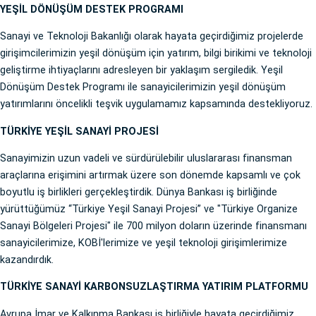
YEŞİL DÖNÜŞÜM DESTEK PROGRAMI
Sanayi ve Teknoloji Bakanlığı olarak hayata geçirdiğimiz projelerde
girişimcilerimizin yeşil dönüşüm için yatırım, bilgi birikimi ve teknoloji
geliştirme ihtiyaçlarını adresleyen bir yaklaşım sergiledik. Yeşil
Dönüşüm Destek Programı ile sanayicilerimizin yeşil dönüşüm
yatırımlarını öncelikli teşvik uygulamamız kapsamında destekliyoruz.
TÜRKİYE YEŞİL SANAYİ PROJESİ
Sanayimizin uzun vadeli ve sürdürülebilir uluslararası finansman
araçlarına erişimini artırmak üzere son dönemde kapsamlı ve çok
boyutlu iş birlikleri gerçekleştirdik. Dünya Bankası iş birliğinde
yürüttüğümüz “Türkiye Yeşil Sanayi Projesi” ve "Türkiye Organize
Sanayi Bölgeleri Projesi" ile 700 milyon doların üzerinde finansmanı
sanayicilerimize, KOBİ'lerimize ve yeşil teknoloji girişimlerimize
kazandırdık.
TÜRKİYE SANAYİ KARBONSUZLAŞTIRMA YATIRIM PLATFORMU
Avrupa İmar ve Kalkınma Bankası iş birliğiyle hayata geçirdiğimiz