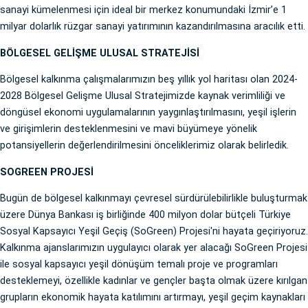
sanayi kümelenmesi için ideal bir merkez konumundaki İzmir’e 1
milyar dolarlık rüzgar sanayi yatırımının kazandırılmasına aracılık etti.
BÖLGESEL GELİŞME ULUSAL STRATEJİSİ
Bölgesel kalkınma çalışmalarımızın beş yıllık yol haritası olan 2024-
2028 Bölgesel Gelişme Ulusal Stratejimizde kaynak verimliliği ve
döngüsel ekonomi uygulamalarının yaygınlaştırılmasını, yeşil işlerin
ve girişimlerin desteklenmesini ve mavi büyümeye yönelik
potansiyellerin değerlendirilmesini önceliklerimiz olarak belirledik.
SOGREEN PROJESİ
Bugün de bölgesel kalkınmayı çevresel sürdürülebilirlikle buluşturmak
üzere Dünya Bankası iş birliğinde 400 milyon dolar bütçeli Türkiye
Sosyal Kapsayıcı Yeşil Geçiş (SoGreen) Projesi'ni hayata geçiriyoruz.
Kalkınma ajanslarımızın uygulayıcı olarak yer alacağı SoGreen Projesi
ile sosyal kapsayıcı yeşil dönüşüm temalı proje ve programları
desteklemeyi, özellikle kadınlar ve gençler başta olmak üzere kırılgan
grupların ekonomik hayata katılımını artırmayı, yeşil geçim kaynakları