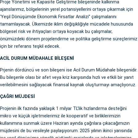
Proje Yönetimi ve Kapasite Geliştirme bileşeninde kalkınma
ajanslarımız, bölgelerinin yerel potansiyellerini ortaya çıkarmak için
'Yeşil Dönüşümde Ekonomik Fırsatlar Analizi” çalışmalarını
tamamlayacak. Ülkemizde iklim değişikliğiyle mücadele hususunda
bölgesel risk ve ihtiyaçları ortaya koyacak bu çalışmalar,
önümüzdeki dönem projelendirme ve politika geliştirme süreçlerimiz
için bir referans teşkil edecek.
ACİL DURUM MÜDAHALE BİLEŞENİ
Prjenin dördüncü ve son bileşeni ise Acil Durum Müdahale bileşenidir.
Bu bileşenle olası bir afet veya kriz karşısında hızlı ve etkili bir yanıt
verilebilmesini sağlayacak finansal kaynak oluşturmayı amaçlıyoruz.
ÇAĞRI MÜJDESİ
Projenin ilk fazında yaklaşık 1 milyar TL’lik hızlandırma desteğini
mikro ve küçük işletmelerimiz ile kooperatif ve birliklerimizin
kullanımına sunmak üzere Haziran ayında çağrılara çıkacağımızın
müjdesini de bu vesileyle paylaşıyorum. 2025 yılının ikinci yarısında