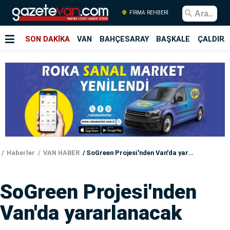
FİRMA REHBERİ
SON DAKİKA
VAN
BAHÇESARAY
BAŞKALE
ÇALDIRA
Haberler
VAN HABER
SoGreen Projesi'nden Van'da yararlanacak
SoGreen Projesi'nden
Van'da yararlanacak