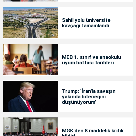
Sahil yolu üniversite
kavşağı tamamlandı
MEB 1. sınıf ve anaokulu
uyum haftası tarihleri
Trump: ‘İran'la savaşın
yakında biteceğini
düşünüyorum’
MGK'den 8 maddelik kritik
bildiri