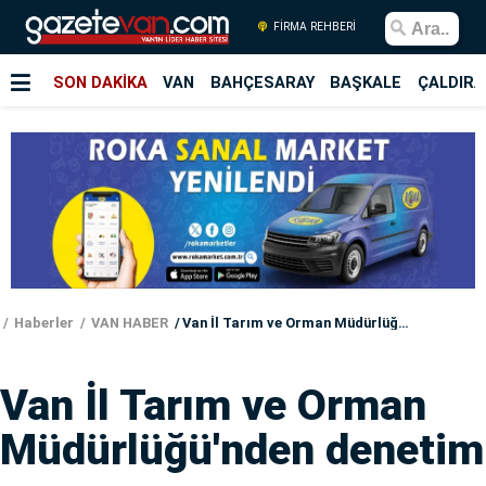
FİRMA REHBERİ
SON DAKİKA
VAN
BAHÇESARAY
BAŞKALE
ÇALDIRA
Haberler
VAN HABER
Van İl Tarım ve Orman Müdürlüğü'nden denetim
Van İl Tarım ve Orman
Müdürlüğü'nden denetim