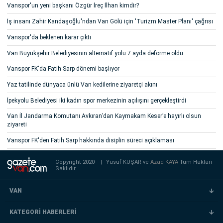
Vanspor'un yeni başkanı Özgür İreç İlhan kimdir?
İş insanı Zahir Kandaşoğlu'ndan Van Gölü için 'Turizm Master Planı' çağrısı
Vanspor'da beklenen karar çıktı
Van Büyükşehir Belediyesinin alternatif yolu 7 ayda deforme oldu
Vanspor FK'da Fatih Sarp dönemi başlıyor
Yaz tatilinde dünyaca ünlü Van kedilerine ziyaretçi akını
İpekyolu Belediyesi iki kadın spor merkezinin açılışını gerçekleştirdi
Van İl Jandarma Komutanı Avkıran’dan Kaymakam Keser’e hayırlı olsun
ziyareti
Vanspor FK'den Fatih Sarp hakkında disiplin süreci açıklaması
Copyright 2020
|
Yusuf KUŞAR ve
Azad KAYA
Tüm Hakları
Saklıdır.
VAN
KATEGORİ HABERLERİ