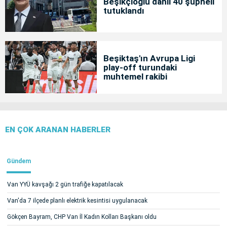
Beşikçioğlu dahil 40 şüpheli
tutuklandı
Beşiktaş'ın Avrupa Ligi
play-off turundaki
muhtemel rakibi
EN ÇOK ARANAN HABERLER
Gündem
Van YYÜ kavşağı 2 gün trafiğe kapatılacak
Van'da 7 ilçede planlı elektrik kesintisi uygulanacak
Gökçen Bayram, CHP Van İl Kadın Kolları Başkanı oldu