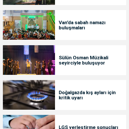
Van’da sabah namazı
buluşmaları
Sülün Osman Müzikali
seyirciyle buluşuyor
Doğalgazda kış ayları için
kritik uyarı
LGS yerleştirme sonuçları