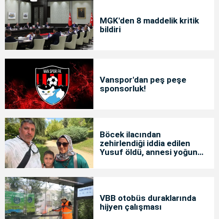
MGK'den 8 maddelik kritik
bildiri
Vanspor'dan peş peşe
sponsorluk!
Böcek ilacından
zehirlendiği iddia edilen
Yusuf öldü, annesi yoğun
bakımda
VBB otobüs duraklarında
hijyen çalışması