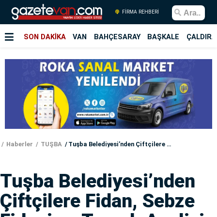
FİRMA REHBERİ
SON DAKİKA
VAN
BAHÇESARAY
BAŞKALE
ÇALDIRA
Haberler
TUŞBA
Tuşba Belediyesi’nden Çiftçilere Fidan, Sebze Fidesi ve Toprak Analizi Desteği
Tuşba Belediyesi’nden
Çiftçilere Fidan, Sebze