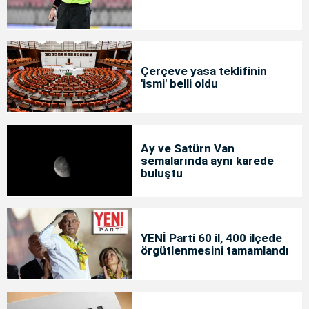
Çerçeve yasa teklifinin
'ismi' belli oldu
Ay ve Satürn Van
semalarında aynı karede
buluştu
YENİ Parti 60 il, 400 ilçede
örgütlenmesini tamamlandı