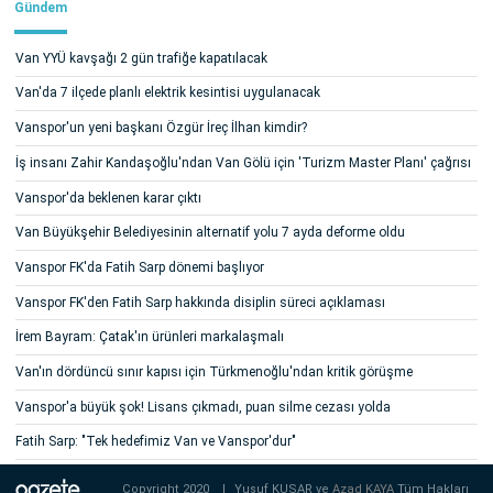
Gündem
Van YYÜ kavşağı 2 gün trafiğe kapatılacak
Van'da 7 ilçede planlı elektrik kesintisi uygulanacak
Vanspor'un yeni başkanı Özgür İreç İlhan kimdir?
İş insanı Zahir Kandaşoğlu'ndan Van Gölü için 'Turizm Master Planı' çağrısı
Vanspor'da beklenen karar çıktı
Van Büyükşehir Belediyesinin alternatif yolu 7 ayda deforme oldu
Vanspor FK'da Fatih Sarp dönemi başlıyor
Vanspor FK'den Fatih Sarp hakkında disiplin süreci açıklaması
İrem Bayram: Çatak'ın ürünleri markalaşmalı
Van'ın dördüncü sınır kapısı için Türkmenoğlu'ndan kritik görüşme
Vanspor'a büyük şok! Lisans çıkmadı, puan silme cezası yolda
Fatih Sarp: "Tek hedefimiz Van ve Vanspor'dur"
Copyright 2020
|
Yusuf KUŞAR ve
Azad KAYA
Tüm Hakları