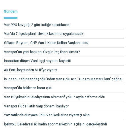
Gündem
Van YYÜ kavşağı 2 gün trafiğe kapatılacak
Van'da 7 ilçede planlı elektrik kesintisi uygulanacak
Gökçen Bayram, CHP Van İl Kadın Kolları Başkanı oldu
Vanspor'un yeni başkanı Özgür İreç İlhan kimdir?
İnşaattan düşen Vanlı işçi hayatını kaybetti
AK Parti heyetinden MHP’ye ziyaret
İş insanı Zahir Kandaşoğlu'ndan Van Gölü için 'Turizm Master Planı' çağrısı
Vanspor'da beklenen karar çıktı
Van Büyükşehir Belediyesinin alternatif yolu 7 ayda deforme oldu
Vanspor FK'da Fatih Sarp dönemi başlıyor
Yaz tatilinde dünyaca ünlü Van kedilerine ziyaretçi akını
İpekyolu Belediyesi iki kadın spor merkezinin açılışını gerçekleştirdi