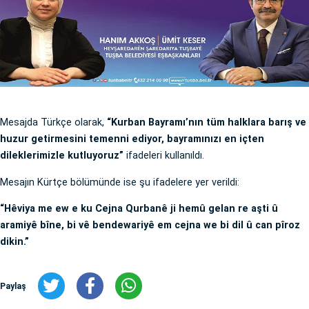
Mesajda Türkçe olarak,
“Kurban Bayramı’nın tüm halklara barış ve
huzur getirmesini temenni ediyor, bayramınızı en içten
dileklerimizle kutluyoruz”
ifadeleri kullanıldı.
Mesajın Kürtçe bölümünde ise şu ifadelere yer verildi:
“Hêviya me ew e ku Cejna Qurbanê ji hemû gelan re aşti û
aramiyê bîne, bi vê bendewariyê em cejna we bi dil û can pîroz
dikin.”
Paylaş