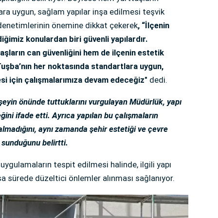
ra uygun, sağlam yapılar inşa edilmesi teşvik
 denetimlerinin önemine dikkat çekerek
, “İlçenin
ğimiz konulardan biri güvenli yapılardır.
ların can güvenliğini hem de ilçenin estetik
uşba’nın her noktasında standartlara uygun,
mesi için çalışmalarımıza devam edeceğiz"
dedi.
 şeyin önünde tuttuklarını vurgulayan Müdürlük, yapı
ğini ifade etti. Ayrıca yapılan bu çalışmaların
almadığını, aynı zamanda şehir estetiği ve çevre
 sunduğunu belirtti.
ygulamaların tespit edilmesi halinde, ilgili yapı
kısa sürede düzeltici önlemler alınması sağlanıyor.