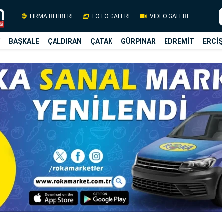
FİRMA REHBERİ
FOTO GALERİ
VİDEO GALERİ
Y
BAŞKALE
ÇALDIRAN
ÇATAK
GÜRPINAR
EDREMİT
ERCİ