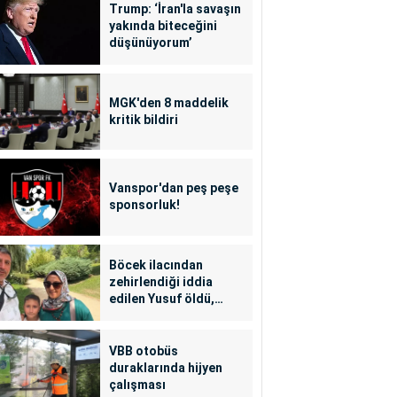
Trump: ‘İran'la savaşın
yakında biteceğini
düşünüyorum’
MGK'den 8 maddelik
kritik bildiri
Vanspor'dan peş peşe
sponsorluk!
Böcek ilacından
zehirlendiği iddia
edilen Yusuf öldü,
annesi yoğun bakımda
VBB otobüs
duraklarında hijyen
çalışması