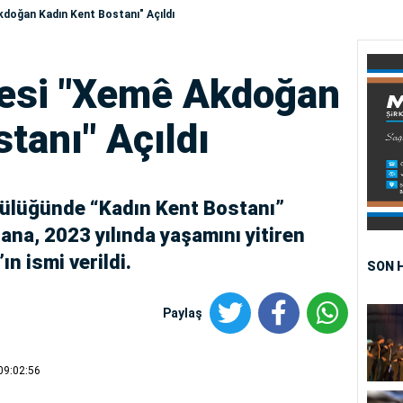
kdoğan Kadın Kent Bostanı" Açıldı
yesi "Xemê Akdoğan
tanı" Açıldı
ülüğünde “Kadın Kent Bostanı”
tana, 2023 yılında yaşamını yitiren
n ismi verildi.
SON 
Paylaş
09:02:56