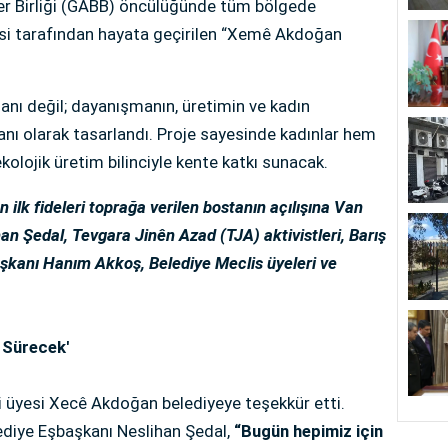
r Birliği (GABB) öncülüğünde tüm bölgede
esi tarafından hayata geçirilen “Xemê Akdoğan
anı değil; dayanışmanın, üretimin ve kadın
nı olarak tasarlandı. Proje sayesinde kadınlar hem
lojik üretim bilinciyle kente katkı sunacak.
ilk fideleri toprağa verilen bostanın açılışına Van
n Şedal, Tevgara Jinên Azad (TJA) aktivistleri, Barış
aşkanı Hanım Akkoş, Belediye Meclis üyeleri ve
 Sürecek'
i üyesi Xecê Akdoğan belediyeye teşekkür etti.
diye Eşbaşkanı Neslihan Şedal,
“Bugün hepimiz için