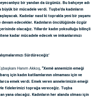
 heyecanlıyız bir yandan da üzgünüz. Bu bahçeye adı
büyük bir mücadele verdi. Tuşba’da kadınların
şlayacak. Kadınlar nasıl ki toprakla yeni bir yaşamı
 devam edecekler. Kadınların öncülüğünde özgür
erisinde olacağız. Yıllardır kadın yoksulluğu bilinçli
k bitene kadar mücadele edecek ve imkanlarımızı
Çalışmalarımızı Sürdüreceğiz'
Eşbaşkanı Hanım Akkoş,
“Xemê annemizin emeği
barış için kadın katliamlarının olmaması için ve
ıllarca emek verdi. Emek veren annelerimizin emeği
iyle fidelerimizi toprağa vereceğiz. Tuşba
an yana olacağız. Kadınların her alanda olması için