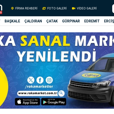
FİRMA REHBERİ
FOTO GALERİ
VİDEO GALERİ
Y
BAŞKALE
ÇALDIRAN
ÇATAK
GÜRPINAR
EDREMİT
ERCİ