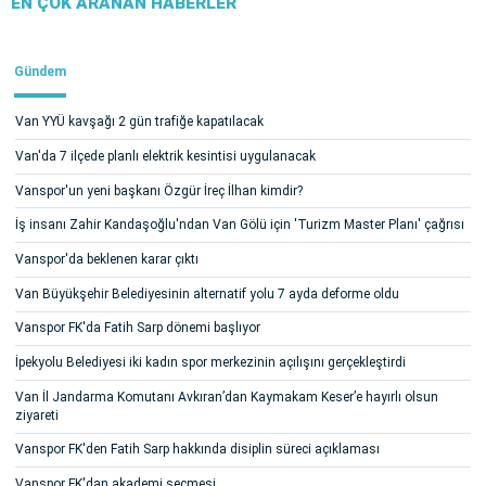
EN ÇOK ARANAN HABERLER
Gündem
Van YYÜ kavşağı 2 gün trafiğe kapatılacak
Van'da 7 ilçede planlı elektrik kesintisi uygulanacak
Vanspor'un yeni başkanı Özgür İreç İlhan kimdir?
İş insanı Zahir Kandaşoğlu'ndan Van Gölü için 'Turizm Master Planı' çağrısı
Vanspor'da beklenen karar çıktı
Van Büyükşehir Belediyesinin alternatif yolu 7 ayda deforme oldu
Vanspor FK'da Fatih Sarp dönemi başlıyor
İpekyolu Belediyesi iki kadın spor merkezinin açılışını gerçekleştirdi
Van İl Jandarma Komutanı Avkıran’dan Kaymakam Keser’e hayırlı olsun
ziyareti
Vanspor FK'den Fatih Sarp hakkında disiplin süreci açıklaması
Vanspor FK'dan akademi seçmesi