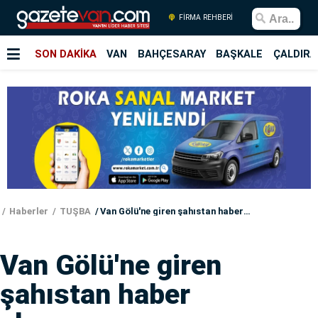
FİRMA REHBERİ
SON DAKİKA
VAN
BAHÇESARAY
BAŞKALE
ÇALDIRA
Haberler
TUŞBA
Van Gölü'ne giren şahıstan haber alınamıyor
Van Gölü'ne giren
şahıstan haber