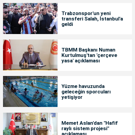
Trabzonspor'un yeni
transferi Salah, İstanbul'a
geldi
TBMM Başkanı Numan
Kurtulmuş'tan 'çerçeve
yasa' açıklaması
Yüzme havuzunda
geleceğin sporcuları
yetişiyor
Memet Aslan'dan "Hafif
raylı sistem projesi"
açıklaması