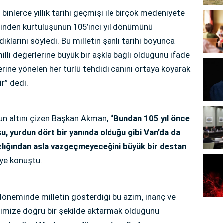
inlerce yıllık tarihi geçmişi ile birçok medeniyete
inden kurtuluşunun 105’inci yıl dönümünü
larını söyledi. Bu milletin şanlı tarihi boyunca
milli değerlerine büyük bir aşkla bağlı olduğunu ifade
ine yönelen her türlü tehdidi canını ortaya koyarak
r” dedi.
nun altını çizen Başkan Akman,
“Bundan 105 yıl önce
su, yurdun dört bir yanında olduğu gibi Van’da da
ızlığından asla vazgeçmeyeceğini büyük bir destan
iye konuştu.
 döneminde milletin gösterdiği bu azim, inanç ve
erimize doğru bir şekilde aktarmak olduğunu