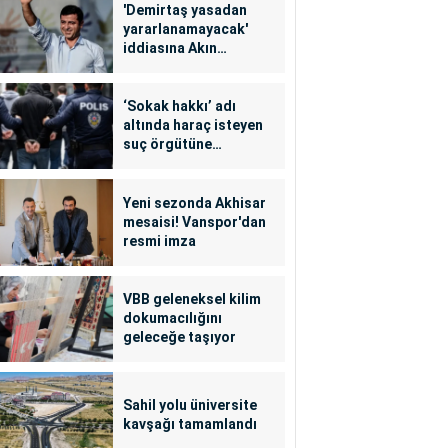
'Demirtaş yasadan
yararlanamayacak'
iddiasına Akın
Gürlek'ten yalanlama
‘Sokak hakkı’ adı
altında haraç isteyen
suç örgütüne
operasyon: 24
tutuklama
Yeni sezonda Akhisar
mesaisi! Vanspor'dan
resmi imza
VBB geleneksel kilim
dokumacılığını
geleceğe taşıyor
Sahil yolu üniversite
kavşağı tamamlandı