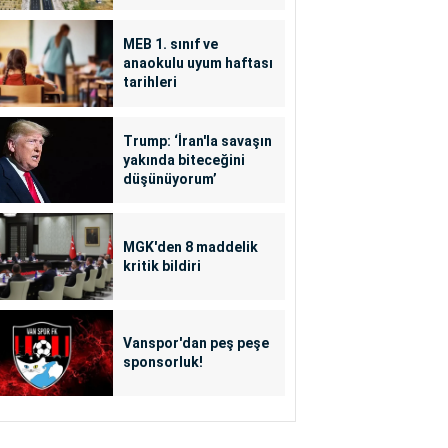
MEB 1. sınıf ve
anaokulu uyum haftası
tarihleri
Trump: ‘İran'la savaşın
yakında biteceğini
düşünüyorum’
MGK'den 8 maddelik
kritik bildiri
Vanspor'dan peş peşe
sponsorluk!