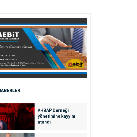
HABERLER
AHBAP Derneği
yönetimine kayyım
atandı