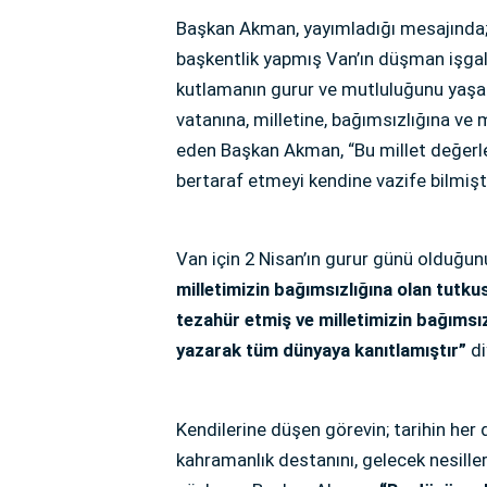
Başkan Akman, yayımladığı mesajında; b
başkentlik yapmış Van’ın düşman işgal
kutlamanın gurur ve mutluluğunu yaşadık
vatanına, milletine, bağımsızlığına ve 
eden Başkan Akman, “Bu millet değerler
bertaraf etmeyi kendine vazife bilmişti
Van için 2 Nisan’ın gurur günü olduğu
milletimizin bağımsızlığına olan tutku
tezahür etmiş ve milletimizin bağıms
yazarak tüm dünyaya kanıtlamıştır”
d
Kendilerine düşen görevin; tarihin her
kahramanlık destanını, gelecek nesill