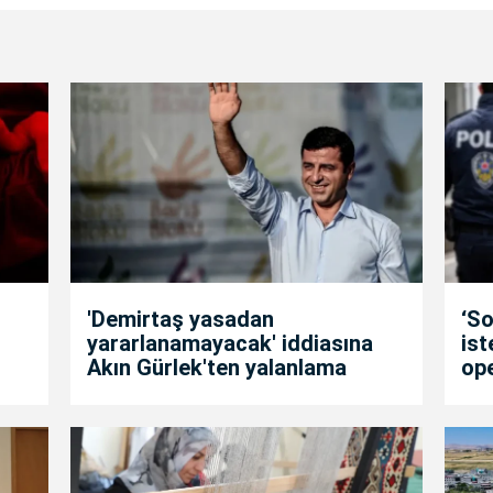
'Demirtaş yasadan
‘So
yararlanamayacak' iddiasına
is
Akın Gürlek'ten yalanlama
op