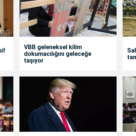
VBB geleneksel kilim
i!
Sah
dokumacılığını geleceğe
ta
taşıyor