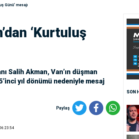
uş Günü’ mesajı
dan ‘Kurtuluş
anı Salih Akman, Van’ın düşman
’inci yıl dönümü nedeniyle mesaj
SON 
Paylaş
06:23:54