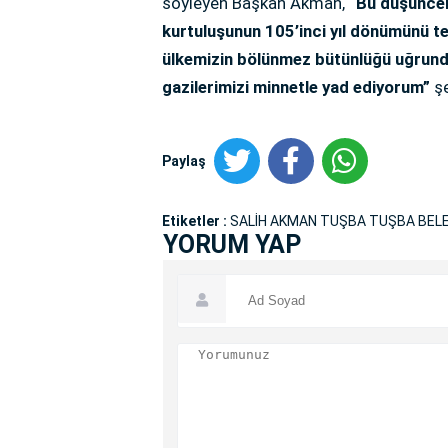
söyleyen Başkan Akman,
“Bu düşüncel
kurtuluşunun 105’inci yıl dönümünü te
ülkemizin bölünmez bütünlüğü uğrunda
gazilerimizi minnetle yad ediyorum”
şe
Paylaş
Etiketler :
SALİH AKMAN TUŞBA TUŞBA BELE
YORUM YAP