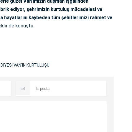
erle güzel Van’ımızın düşman işgalinden
brik ediyor, şehrimizin kurtuluş mücadelesi ve
 hayatlarını kaybeden tüm şehitlerimizi rahmet ve
klinde konuştu.
DİYESİ VAN'IN KURTULUŞU