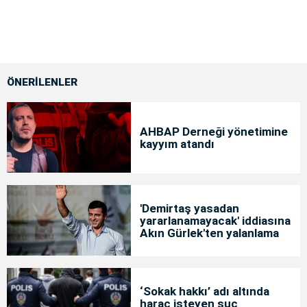
ÖNERİLENLER
AHBAP Derneği yönetimine
kayyım atandı
'Demirtaş yasadan
yararlanamayacak' iddiasına
Akın Gürlek'ten yalanlama
‘Sokak hakkı’ adı altında
haraç isteyen suç