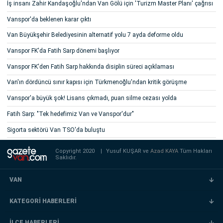
İş insanı Zahir Kandaşoğlu'ndan Van Gölü için 'Turizm Master Planı' çağrısı
Vanspor'da beklenen karar çıktı
Van Büyükşehir Belediyesinin alternatif yolu 7 ayda deforme oldu
Vanspor FK'da Fatih Sarp dönemi başlıyor
Vanspor FK'den Fatih Sarp hakkında disiplin süreci açıklaması
Van'ın dördüncü sınır kapısı için Türkmenoğlu'ndan kritik görüşme
Vanspor'a büyük şok! Lisans çıkmadı, puan silme cezası yolda
Fatih Sarp: "Tek hedefimiz Van ve Vanspor'dur"
Sigorta sektörü Van TSO'da buluştu
Copyright 2020
|
Yusuf KUŞAR ve
Azad KAYA
Tüm Hakları
Saklıdır.
VAN
KATEGORİ HABERLERİ
İLÇE HABERLERİ