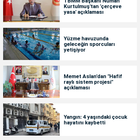
TBMM Başkanı Numan
Kurtulmuş'tan 'çerçeve
yasa' açıklaması
Yüzme havuzunda
geleceğin sporcuları
yetişiyor
Memet Aslan'dan "Hafif
raylı sistem projesi"
açıklaması
Yangın: 4 yaşındaki çocuk
hayatını kaybetti