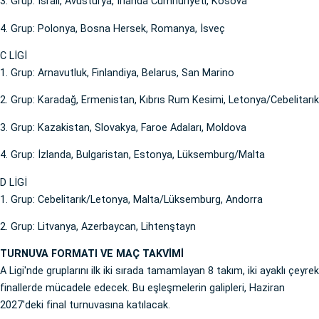
3. Grup: İsrail, Avusturya, İrlanda Cumhuriyeti, Kosova
4. Grup: Polonya, Bosna Hersek, Romanya, İsveç
C LİGİ
1. Grup: Arnavutluk, Finlandiya, Belarus, San Marino
2. Grup: Karadağ, Ermenistan, Kıbrıs Rum Kesimi, Letonya/Cebelitarık
3. Grup: Kazakistan, Slovakya, Faroe Adaları, Moldova
4. Grup: İzlanda, Bulgaristan, Estonya, Lüksemburg/Malta
D LİGİ
1. Grup: Cebelitarık/Letonya, Malta/Lüksemburg, Andorra
2. Grup: Litvanya, Azerbaycan, Lihtenştayn
TURNUVA FORMATI VE MAÇ TAKVİMİ
A Ligi'nde gruplarını ilk iki sırada tamamlayan 8 takım, iki ayaklı çeyrek
finallerde mücadele edecek. Bu eşleşmelerin galipleri, Haziran
2027'deki final turnuvasına katılacak.