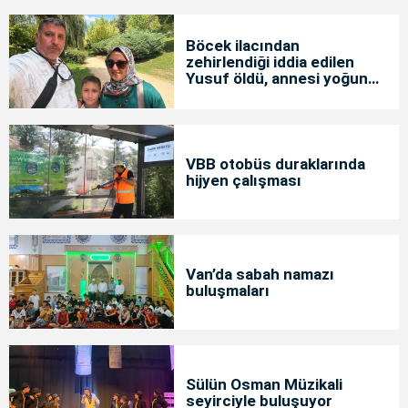
Böcek ilacından
zehirlendiği iddia edilen
Yusuf öldü, annesi yoğun
bakımda
VBB otobüs duraklarında
hijyen çalışması
Van’da sabah namazı
buluşmaları
Sülün Osman Müzikali
seyirciyle buluşuyor