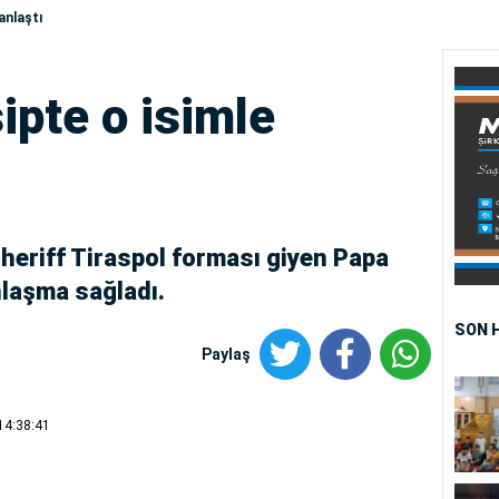
anlaştı
ipte o isimle
heriff Tiraspol forması giyen Papa
nlaşma sağladı.
SON 
Paylaş
14:38:41