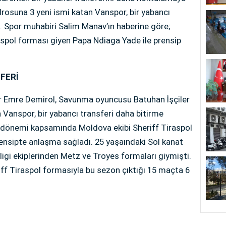
rosuna 3 yeni ismi katan Vanspor, bir yabancı
. Spor muhabiri Salim Manav’ın haberine göre;
aspol forması giyen Papa Ndiaga Yade ile prensip
FERİ
r Emre Demirol, Savunma oyuncusu Batuhan İşçiler
 Vanspor, bir yabancı transferi daha bitirme
r dönemi kapsamında Moldova ekibi Sheriff Tiraspol
ensipte anlaşma sağladı. 25 yaşaındaki Sol kanat
gi ekiplerinden Metz ve Troyes formaları giymişti.
ff Tiraspol formasıyla bu sezon çıktığı 15 maçta 6