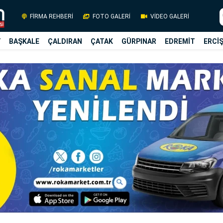
FİRMA REHBERİ
FOTO GALERİ
VİDEO GALERİ
Y
BAŞKALE
ÇALDIRAN
ÇATAK
GÜRPINAR
EDREMİT
ERCİ