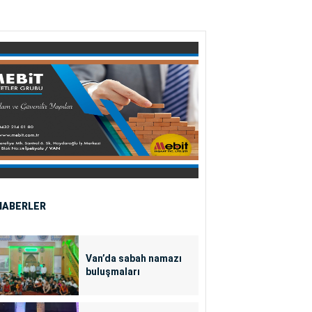
HABERLER
Van’da sabah namazı
buluşmaları