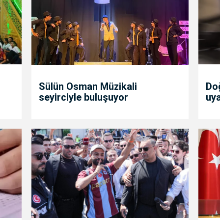
Sülün Osman Müzikali
Doğ
seyirciyle buluşuyor
uya