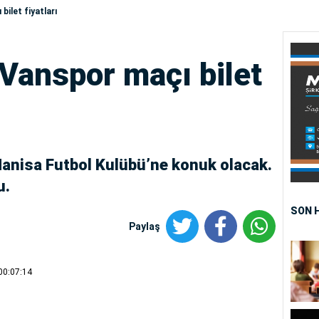
ilet fiyatları
Vanspor maçı bilet
nisa Futbol Kulübü’ne konuk olacak.
u.
SON 
Paylaş
00:07:14