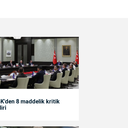
'den 8 maddelik kritik
diri