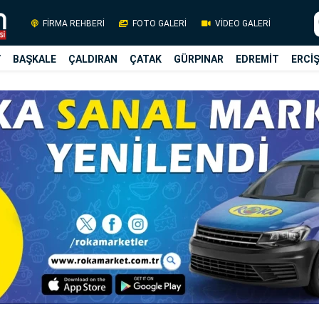
FİRMA REHBERİ
FOTO GALERİ
VİDEO GALERİ
Y
BAŞKALE
ÇALDIRAN
ÇATAK
GÜRPINAR
EDREMİT
ERCİ