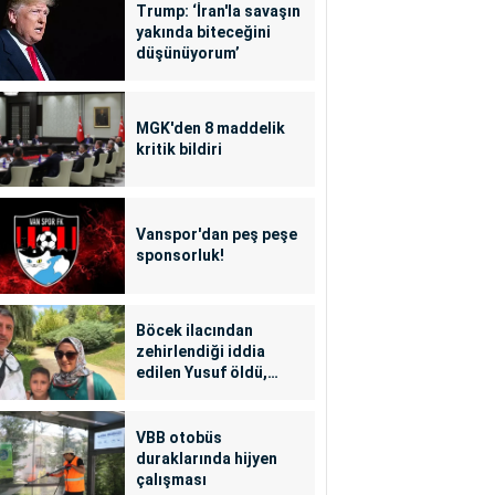
Trump: ‘İran'la savaşın
yakında biteceğini
düşünüyorum’
MGK'den 8 maddelik
kritik bildiri
Vanspor'dan peş peşe
sponsorluk!
Böcek ilacından
zehirlendiği iddia
edilen Yusuf öldü,
annesi yoğun bakımda
VBB otobüs
duraklarında hijyen
çalışması