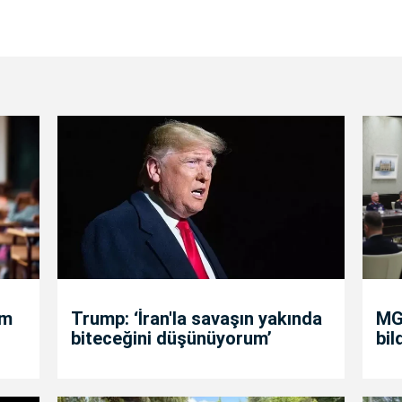
um
Trump: ‘İran'la savaşın yakında
MGK
biteceğini düşünüyorum’
bil