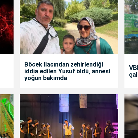
Böcek ilacından zehirlendiği
VBB
iddia edilen Yusuf öldü, annesi
çal
yoğun bakımda