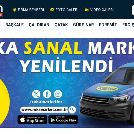
FİRMA REHBERİ
FOTO GALERİ
VİDEO GALERİ
Y
BAŞKALE
ÇALDIRAN
ÇATAK
GÜRPINAR
EDREMİT
ERCİ