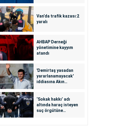
Van’da trafik kazası:2
yaralı
AHBAP Derneği
yönetimine kayyım
atandı
'Demirtaş yasadan
yararlanamayacak'
iddiasına Akın
Gürlek'ten yalanlama
‘Sokak hakkı’ adı
altında haraç isteyen
suç örgütüne
operasyon: 24
tutuklama