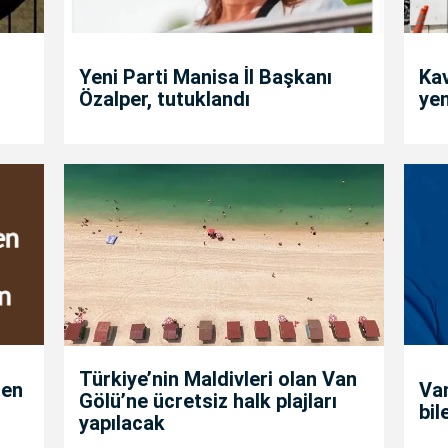
Yeni Parti Manisa İl Başkanı
Kav
Özalper, tutuklandı
yen
Türkiye’nin Maldivleri olan Van
den
Van
Gölü’ne ücretsiz halk plajları
bil
yapılacak