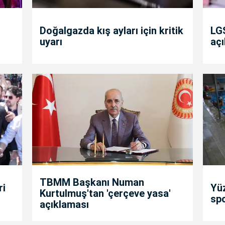
Doğalgazda kış ayları için kritik
LGS
uyarı
açı
TBMM Başkanı Numan
ri
Yü
Kurtulmuş'tan 'çerçeve yasa'
spo
açıklaması