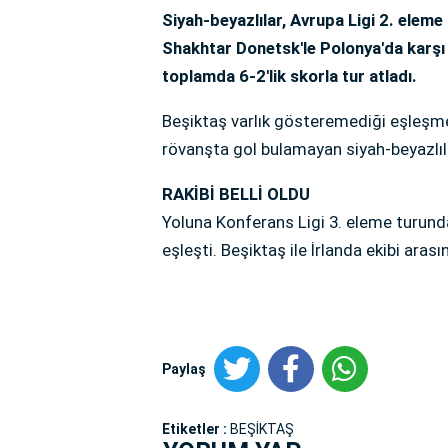
Siyah-beyazlılar, Avrupa Ligi 2. ele
Shakhtar Donetsk'le Polonya'da karşı
toplamda 6-2'lik skorla tur atladı.
Beşiktaş varlık gösteremediği eşleşm
rövanşta gol bulamayan siyah-beyazlı
RAKİBİ BELLİ OLDU
Yoluna Konferans Ligi 3. eleme turund
eşleşti. Beşiktaş ile İrlanda ekibi ara
Paylaş
Etiketler :
BEŞİKTAŞ