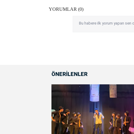
YORUMLAR (0)
Bu habere ilk yorum yapan sen o
ÖNERİLENLER