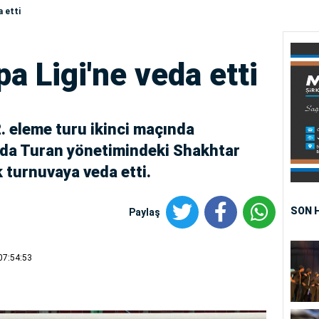
a etti
a Ligi'ne veda etti
. eleme turu ikinci maçında
rda Turan yönetimindeki Shakhtar
 turnuvaya veda etti.
SON 
Paylaş
07:54:53