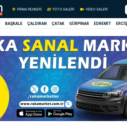
FİRMA REHBERİ
FOTO GALERİ
VİDEO GALERİ
Y
BAŞKALE
ÇALDIRAN
ÇATAK
GÜRPINAR
EDREMİT
ERCİ