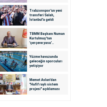
Trabzonspor'un yeni
transferi Salah,
İstanbul'a geldi
TBMM Başkanı Numan
Kurtulmuş'tan
'çerçeve yasa'
açıklaması
Yüzme havuzunda
geleceğin sporcuları
yetişiyor
Memet Aslan'dan
"Hafif raylı sistem
projesi" açıklaması