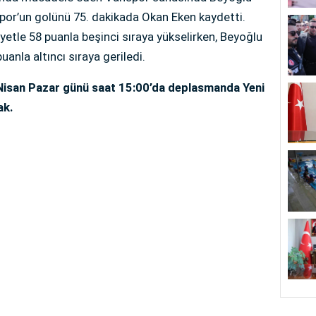
spor’un golünü 75. dakikada Okan Eken kaydetti.
biyetle 58 puanla beşinci sıraya yükselirken, Beyoğlu
uanla altıncı sıraya geriledi.
 Nisan Pazar günü saat 15:00’da deplasmanda Yeni
ak.