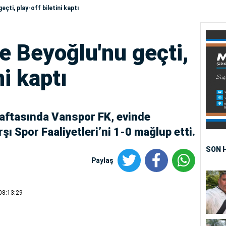
çti, play-off biletini kaptı
e Beyoğlu'nu geçti,
ni kaptı
 haftasında Vanspor FK, evinde
şı Spor Faaliyetleri’ni 1-0 mağlup etti.
SON 
Paylaş
08:13:29