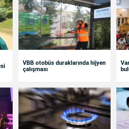
VBB otobüs duraklarında hijyen
Va
si
çalışması
bul