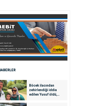
HABERLER
Böcek ilacından
zehirlendiği iddia
edilen Yusuf öldü,
annesi yoğun bakımda