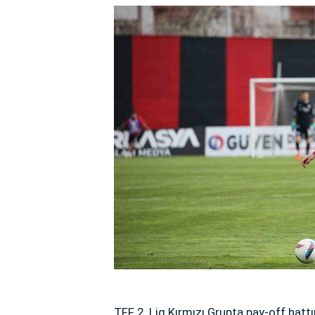
TFF 2. Lig Kırmızı Grupta pay-off ha