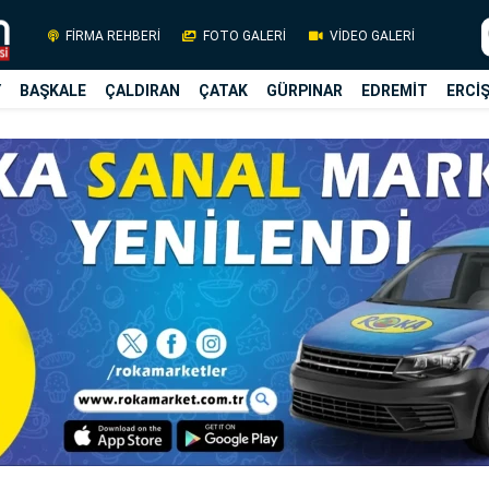
FİRMA REHBERİ
FOTO GALERİ
VİDEO GALERİ
Y
BAŞKALE
ÇALDIRAN
ÇATAK
GÜRPINAR
EDREMİT
ERCİ