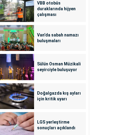
VBB otobüs
duraklarında hijyen
çalışması
Van’da sabah namazı
buluşmaları
Sülün Osman Müzikali
seyirciyle buluşuyor
Doğalgazda kış ayları
için kritik uyarı
LGS yerleştirme
sonuçları açıklandı