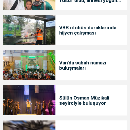
Yusuf öldü, annesi yoğun
bakımda
VBB otobüs duraklarında
hijyen çalışması
Van’da sabah namazı
buluşmaları
Sülün Osman Müzikali
seyirciyle buluşuyor