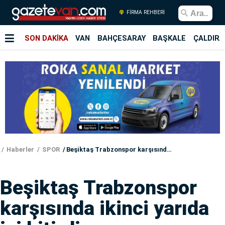
FİRMA REHBERİ
SON DAKİKA
VAN
BAHÇESARAY
BAŞKALE
ÇALDIRA
Haberler
SPOR
Beşiktaş Trabzonspor karşısında ikinci yarıda işi bitirdi
Beşiktaş Trabzonspor
karşısında ikinci yarıda