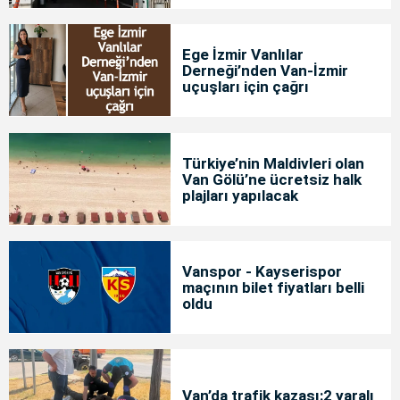
Ege İzmir Vanlılar
Derneği’nden Van-İzmir
uçuşları için çağrı
Türkiye’nin Maldivleri olan
Van Gölü’ne ücretsiz halk
plajları yapılacak
Vanspor - Kayserispor
maçının bilet fiyatları belli
oldu
Van’da trafik kazası:2 yaralı