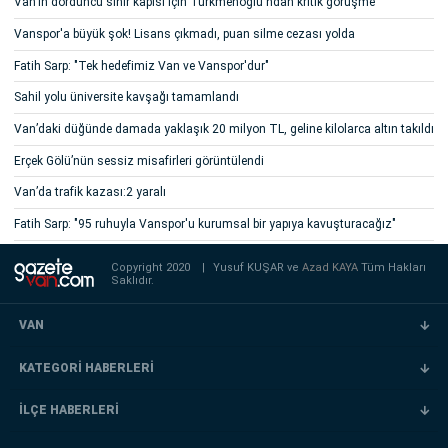
Van'ın dördüncü sınır kapısı için Türkmenoğlu'ndan kritik görüşme
Vanspor'a büyük şok! Lisans çıkmadı, puan silme cezası yolda
Fatih Sarp: "Tek hedefimiz Van ve Vanspor'dur"
Sahil yolu üniversite kavşağı tamamlandı
Van’daki düğünde damada yaklaşık 20 milyon TL, geline kilolarca altın takıldı
Erçek Gölü’nün sessiz misafirleri görüntülendi
Van’da trafik kazası:2 yaralı
Fatih Sarp: "95 ruhuyla Vanspor'u kurumsal bir yapıya kavuşturacağız"
Copyright 2020
|
Yusuf KUŞAR ve
Azad KAYA
Tüm Hakları
Saklıdır.
VAN
KATEGORİ HABERLERİ
İLÇE HABERLERİ