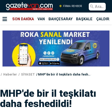
FİRMA REHBERİ
SON DAKİKA
VAN
BAHÇESARAY
BAŞKALE
ÇALDIRA
Haberler
SİYASET
MHP'de bir il teşkilatı daha feshedildi!
MHP'de bir il teşkilatı
daha feshedildi!