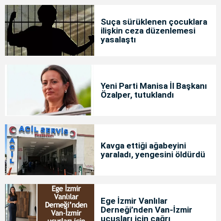
Suça sürüklenen çocuklara
ilişkin ceza düzenlemesi
yasalaştı
Yeni Parti Manisa İl Başkanı
Özalper, tutuklandı
Kavga ettiği ağabeyini
yaraladı, yengesini öldürdü
Ege İzmir Vanlılar
Derneği’nden Van-İzmir
uçuşları için çağrı