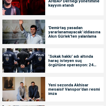
AHBAP Derneği yönetimine
kayyım atandı
'Demirtaş yasadan
yararlanamayacak' iddiasına
Akın Gürlek'ten yalanlama
‘Sokak hakkı’ adı altında
haraç isteyen suç
örgütüne operasyon: 24
tutuklama
Yeni sezonda Akhisar
mesaisi! Vanspor'dan resmi
imza