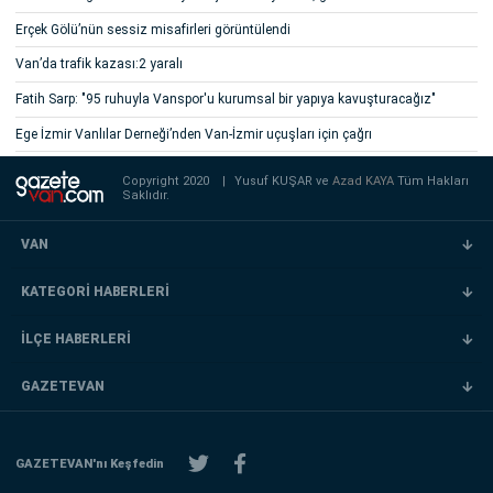
Erçek Gölü’nün sessiz misafirleri görüntülendi
Van’da trafik kazası:2 yaralı
Fatih Sarp: "95 ruhuyla Vanspor'u kurumsal bir yapıya kavuşturacağız"
Ege İzmir Vanlılar Derneği’nden Van-İzmir uçuşları için çağrı
Copyright 2020
|
Yusuf KUŞAR ve
Azad KAYA
Tüm Hakları
Saklıdır.
VAN
KATEGORİ HABERLERİ
İLÇE HABERLERİ
GAZETEVAN
GAZETEVAN'nı Keşfedin