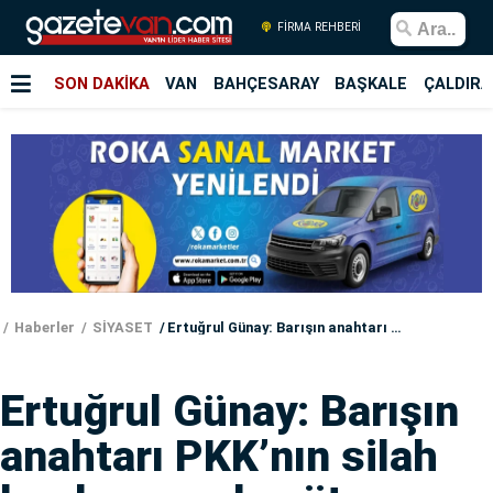
FİRMA REHBERİ
SON DAKİKA
VAN
BAHÇESARAY
BAŞKALE
ÇALDIRA
Haberler
SİYASET
Ertuğrul Günay: Barışın anahtarı PKK’nın silah bırakmasından öte adalettir
Ertuğrul Günay: Barışın
anahtarı PKK’nın silah