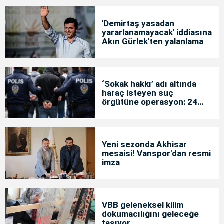
'Demirtaş yasadan
yararlanamayacak' iddiasına
Akın Gürlek'ten yalanlama
‘Sokak hakkı’ adı altında
haraç isteyen suç
örgütüne operasyon: 24
tutuklama
Yeni sezonda Akhisar
mesaisi! Vanspor'dan resmi
imza
VBB geleneksel kilim
dokumacılığını geleceğe
taşıyor