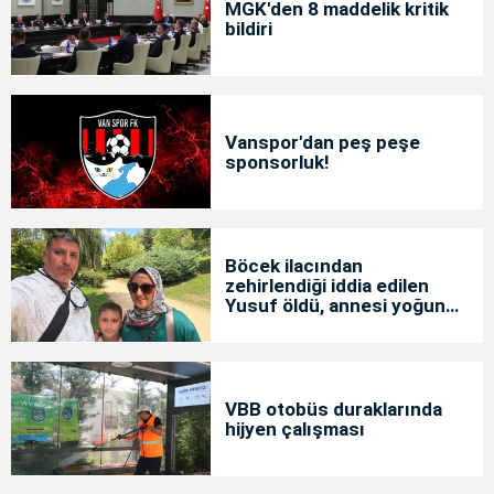
MGK'den 8 maddelik kritik
bildiri
Vanspor'dan peş peşe
sponsorluk!
Böcek ilacından
zehirlendiği iddia edilen
Yusuf öldü, annesi yoğun
bakımda
VBB otobüs duraklarında
hijyen çalışması