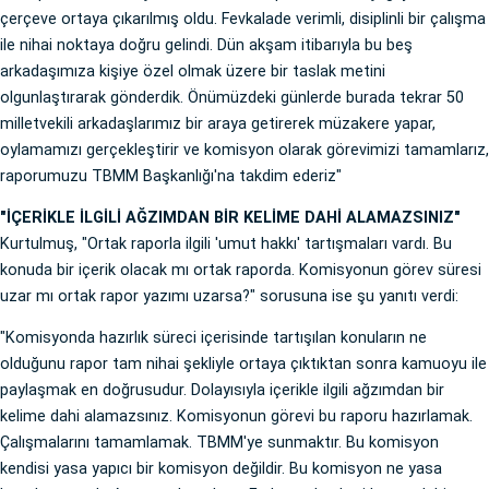
çerçeve ortaya çıkarılmış oldu. Fevkalade verimli, disiplinli bir çalışma
ile nihai noktaya doğru gelindi. Dün akşam itibarıyla bu beş
arkadaşımıza kişiye özel olmak üzere bir taslak metini
olgunlaştırarak gönderdik. Önümüzdeki günlerde burada tekrar 50
milletvekili arkadaşlarımız bir araya getirerek müzakere yapar,
oylamamızı gerçekleştirir ve komisyon olarak görevimizi tamamlarız,
raporumuzu TBMM Başkanlığı'na takdim ederiz"
"İÇERİKLE İLGİLİ AĞZIMDAN BİR KELİME DAHİ ALAMAZSINIZ"
Kurtulmuş, "Ortak raporla ilgili 'umut hakkı' tartışmaları vardı. Bu
konuda bir içerik olacak mı ortak raporda. Komisyonun görev süresi
uzar mı ortak rapor yazımı uzarsa?" sorusuna ise şu yanıtı verdi:
"Komisyonda hazırlık süreci içerisinde tartışılan konuların ne
olduğunu rapor tam nihai şekliyle ortaya çıktıktan sonra kamuoyu ile
paylaşmak en doğrusudur. Dolayısıyla içerikle ilgili ağzımdan bir
kelime dahi alamazsınız. Komisyonun görevi bu raporu hazırlamak.
Çalışmalarını tamamlamak. TBMM'ye sunmaktır. Bu komisyon
kendisi yasa yapıcı bir komisyon değildir. Bu komisyon ne yasa