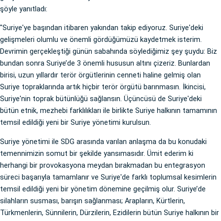
şöyle yanıtladı:
"Suriye'ye başından itibaren yakından takip ediyoruz. Suriye'deki
gelişmeleri olumlu ve önemli gördüğümüzü kaydetmek isterim.
Devrimin gerçekleştiği günün sabahında söylediğimiz şey şuydu: Biz
bundan sonra Suriye’de 3 önemli hususun altını çizeriz. Bunlardan
birisi, uzun yıllardır terör örgütlerinin cenneti haline gelmiş olan
Suriye topraklarında artık hiçbir terör örgütü barınmasın. İkincisi,
Suriye'nin toprak bütünlüğü sağlansın. Üçüncüsü de Suriye'deki
bütün etnik, mezhebi farklılıkları ile birlikte Suriye halkının tamamının
temsil edildiği yeni bir Suriye yönetimi kurulsun.
Suriye yönetimi ile SDG arasında varılan anlaşma da bu konudaki
temennimizin somut bir şekilde yansımasıdır. Ümit ederim ki
herhangi bir provokasyona meydan bırakmadan bu entegrasyon
süreci başarıyla tamamlanır ve Suriye'de farklı toplumsal kesimlerin
temsil edildiği yeni bir yönetim dönemine geçilmiş olur. Suriye’de
silahların susması, barışın sağlanması; Arapların, Kürtlerin,
Türkmenlerin, Sünnilerin, Dürzilerin, Ezidilerin bütün Suriye halkının bir