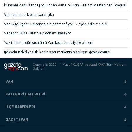
İş insanı Zahir Kandaşoğlu'ndan Van Gölü için 'Turizm Master Planı' çağrısı
Vanspor'da beklenen karar çıktı
Van Büyükşehir Belediyesinin alternatif yolu 7 ayda deforme oldu
Vanspor FK'da Fatih Sarp dönemi başlıyor
Yaz tatilinde dünyaca ünlü Van kedilerine ziyaretçi akını
İpekyolu Belediyesi iki kadın spor merkezinin açılışını gerçekleştirdi
Copyright 2020
|
Yusuf KUŞAR ve
Azad KAYA
Tüm Hakları
Saklıdır.
VAN
KATEGORİ HABERLERİ
İLÇE HABERLERİ
GAZETEVAN