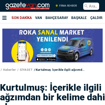
FİRMA REHBERİ
SON DAKİKA
VAN
BAHÇESARAY
BAŞKALE
ÇALDIRA
Haberler
SİYASET
Kurtulmuş: İçerikle ilgili ağzımdan bir kelime dahi alamazsınız
Kurtulmuş: İçerikle ilgili
ağzımdan bir kelime dahi