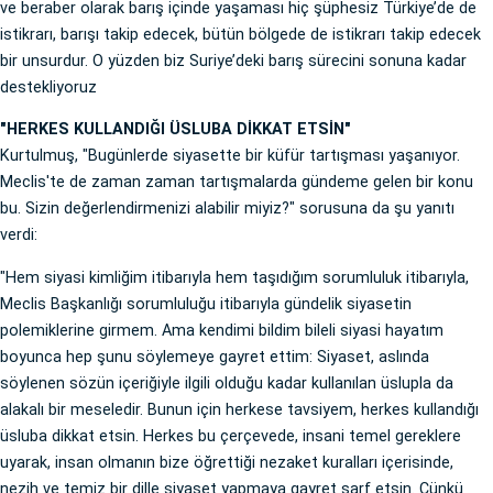
ve beraber olarak barış içinde yaşaması hiç şüphesiz Türkiye’de de
istikrarı, barışı takip edecek, bütün bölgede de istikrarı takip edecek
bir unsurdur. O yüzden biz Suriye’deki barış sürecini sonuna kadar
destekliyoruz
"HERKES KULLANDIĞI ÜSLUBA DİKKAT ETSİN"
Kurtulmuş, "Bugünlerde siyasette bir küfür tartışması yaşanıyor.
Meclis'te de zaman zaman tartışmalarda gündeme gelen bir konu
bu. Sizin değerlendirmenizi alabilir miyiz?" sorusuna da şu yanıtı
verdi:
"Hem siyasi kimliğim itibarıyla hem taşıdığım sorumluluk itibarıyla,
Meclis Başkanlığı sorumluluğu itibarıyla gündelik siyasetin
polemiklerine girmem. Ama kendimi bildim bileli siyasi hayatım
boyunca hep şunu söylemeye gayret ettim: Siyaset, aslında
söylenen sözün içeriğiyle ilgili olduğu kadar kullanılan üslupla da
alakalı bir meseledir. Bunun için herkese tavsiyem, herkes kullandığı
üsluba dikkat etsin. Herkes bu çerçevede, insani temel gereklere
uyarak, insan olmanın bize öğrettiği nezaket kuralları içerisinde,
nezih ve temiz bir dille siyaset yapmaya gayret sarf etsin. Çünkü