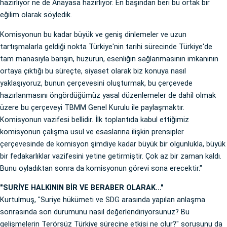
hazırlıyor ne de Anayasa hazırlıyor. En başından beri bu ortak bir
eğilim olarak söyledik.
Komisyonun bu kadar büyük ve geniş dinlemeler ve uzun
tartışmalarla geldiği nokta Türkiye'nin tarihi sürecinde Türkiye'de
tam manasıyla barışın, huzurun, esenliğin sağlanmasının imkanının
ortaya çıktığı bu süreçte, siyaset olarak biz konuya nasıl
yaklaşıyoruz, bunun çerçevesini oluşturmak, bu çerçevede
hazırlanmasını öngördüğümüz yasal düzenlemeler de dahil olmak
üzere bu çerçeveyi TBMM Genel Kurulu ile paylaşmaktır.
Komisyonun vazifesi bellidir. İlk toplantıda kabul ettiğimiz
komisyonun çalışma usul ve esaslarına ilişkin prensipler
çerçevesinde de komisyon şimdiye kadar büyük bir olgunlukla, büyük
bir fedakarlıklar vazifesini yetine getirmiştir. Çok az bir zaman kaldı.
Bunu oyladıktan sonra da komisyonun görevi sona erecektir."
"SURİYE HALKININ BİR VE BERABER OLARAK..."
Kurtulmuş, "Suriye hükümeti ve SDG arasında yapılan anlaşma
sonrasında son durumunu nasıl değerlendiriyorsunuz? Bu
gelişmelerin Terörsüz Türkiye sürecine etkisi ne olur?" sorusunu da