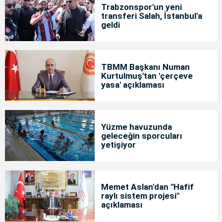
Trabzonspor'un yeni
transferi Salah, İstanbul'a
geldi
TBMM Başkanı Numan
Kurtulmuş'tan 'çerçeve
yasa' açıklaması
Yüzme havuzunda
geleceğin sporcuları
yetişiyor
Memet Aslan'dan "Hafif
raylı sistem projesi"
açıklaması