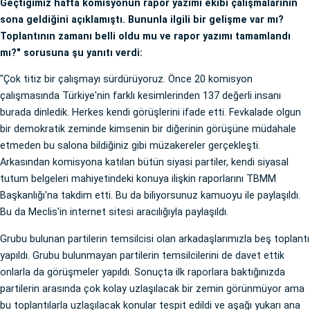
Geçtiğimiz hafta komisyonun rapor yazımı ekibi çalışmalarının
sona geldiğini açıklamıştı. Bununla ilgili bir gelişme var mı?
Toplantının zamanı belli oldu mu ve rapor yazımı tamamlandı
mı?" sorusuna şu yanıtı verdi:
"Çok titiz bir çalışmayı sürdürüyoruz. Önce 20 komisyon
çalışmasında Türkiye'nin farklı kesimlerinden 137 değerli insanı
burada dinledik. Herkes kendi görüşlerini ifade etti. Fevkalade olgun
bir demokratik zeminde kimsenin bir diğerinin görüşüne müdahale
etmeden bu salona bildiğiniz gibi müzakereler gerçekleşti.
Arkasından komisyona katılan bütün siyasi partiler, kendi siyasal
tutum belgeleri mahiyetindeki konuya ilişkin raporlarını TBMM
Başkanlığı'na takdim etti. Bu da biliyorsunuz kamuoyu ile paylaşıldı.
Bu da Meclis'in internet sitesi aracılığıyla paylaşıldı.
Grubu bulunan partilerin temsilcisi olan arkadaşlarımızla beş toplantı
yapıldı. Grubu bulunmayan partilerin temsilcilerini de davet ettik
onlarla da görüşmeler yapıldı. Sonuçta ilk raporlara baktığınızda
partilerin arasında çok kolay uzlaşılacak bir zemin görünmüyor ama
bu toplantılarla uzlaşılacak konular tespit edildi ve aşağı yukarı ana