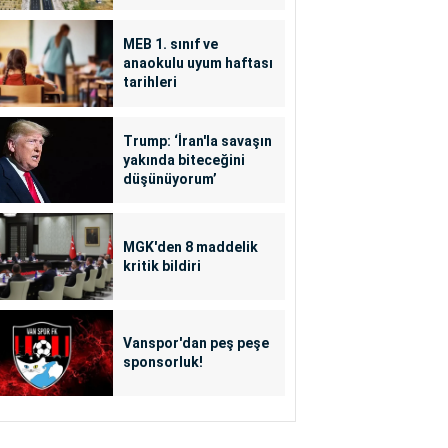
MEB 1. sınıf ve
anaokulu uyum haftası
tarihleri
Trump: ‘İran'la savaşın
yakında biteceğini
düşünüyorum’
MGK'den 8 maddelik
kritik bildiri
Vanspor'dan peş peşe
sponsorluk!