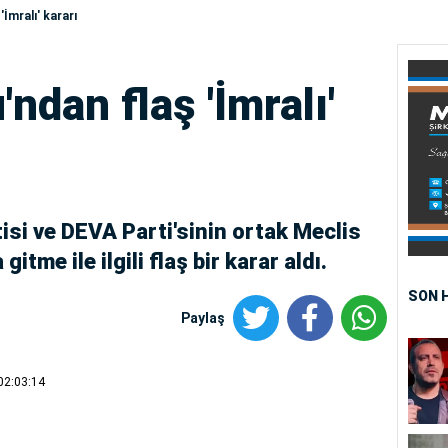
İmralı' kararı
ndan flaş 'İmralı'
isi ve DEVA Parti'sinin ortak Meclis
gitme ile ilgili flaş bir karar aldı.
SON 
Paylaş
02:03:14