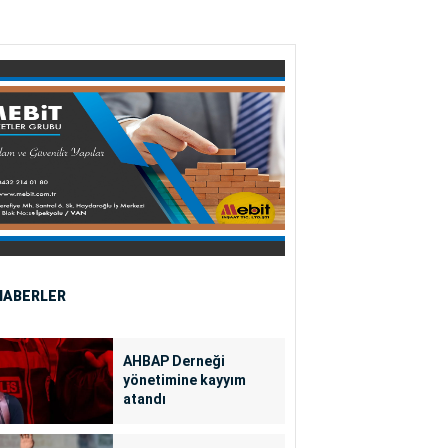
HABERLER
AHBAP Derneği
yönetimine kayyım
atandı