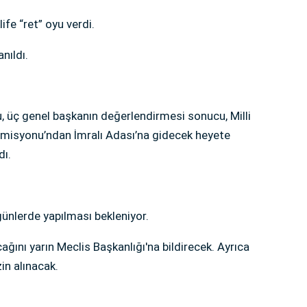
fe “ret” oyu verdi.
nıldı.
u, üç genel başkanın değerlendirmesi sonucu, Milli
misyonu’ndan İmralı Adası’na gidecek heyete
dı.
ünlerde yapılması bekleniyor.
acağını yarın Meclis Başkanlığı'na bildirecek. Ayrıca
zin alınacak.