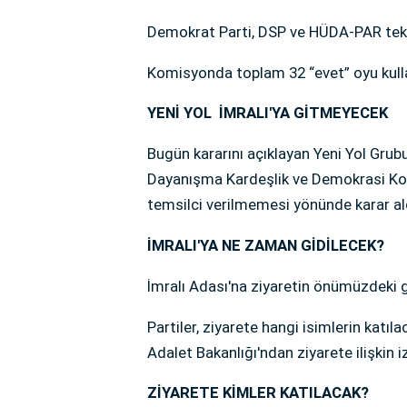
Demokrat Parti, DSP ve HÜDA-PAR tekli
Komisyonda toplam 32 “evet” oyu kulla
YENİ YOL İMRALI'YA GİTMEYECEK
Bugün kararını açıklayan Yeni Yol Grub
Dayanışma Kardeşlik ve Demokrasi Ko
temsilci verilmemesi yönünde karar al
İMRALI'YA NE ZAMAN GİDİLECEK?
İmralı Adası'na ziyaretin önümüzdeki g
Partiler, ziyarete hangi isimlerin katıl
Adalet Bakanlığı'ndan ziyarete ilişkin i
ZİYARETE KİMLER KATILACAK?