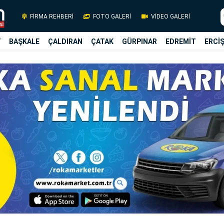
FİRMA REHBERİ
FOTO GALERİ
VİDEO GALERİ
Y
BAŞKALE
ÇALDIRAN
ÇATAK
GÜRPINAR
EDREMİT
ERCİ