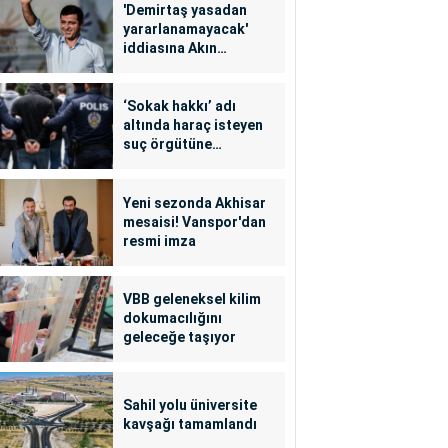
'Demirtaş yasadan
yararlanamayacak'
iddiasına Akın
Gürlek'ten yalanlama
‘Sokak hakkı’ adı
altında haraç isteyen
suç örgütüne
operasyon: 24
tutuklama
Yeni sezonda Akhisar
mesaisi! Vanspor'dan
resmi imza
VBB geleneksel kilim
dokumacılığını
geleceğe taşıyor
Sahil yolu üniversite
kavşağı tamamlandı