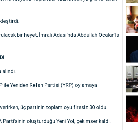
leştirdi.
lacak bir heyet, İmralı Adası'nda Abdullah Öcalan'la
DI
 alındı.
P ile Yeniden Refah Partisi (YRP) oylamaya
erirken, üç partinin toplam oyu firesiz 30 oldu.
 Parti'sinin oluşturduğu Yeni Yol, çekimser kaldı.