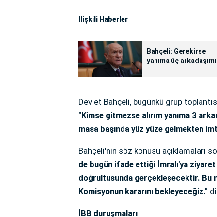
İlişkili Haberler
Bahçeli: Gerekirse
yanıma üç arkadaşımı
alıp İmralı'ya giderim!
Devlet Bahçeli, bugünkü grup toplantı
"Kimse gitmezse alırım yanıma 3 arkad
masa başında yüz yüze gelmekten im
Bahçeli'nin söz konusu açıklamaları s
de bugün ifade ettiği İmralı'ya ziyar
doğrultusunda gerçekleşecektir. Bu no
Komisyonun kararını bekleyeceğiz."
di
İBB duruşmaları