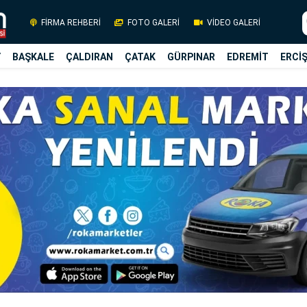
FİRMA REHBERİ
FOTO GALERİ
VİDEO GALERİ
Y
BAŞKALE
ÇALDIRAN
ÇATAK
GÜRPINAR
EDREMİT
ERCİ