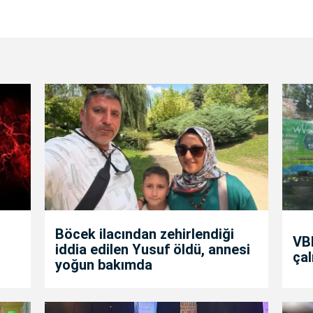
Böcek ilacından zehirlendiği
VBB
iddia edilen Yusuf öldü, annesi
çal
yoğun bakımda