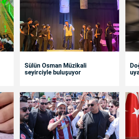
Sülün Osman Müzikali
Doğ
seyirciyle buluşuyor
uya