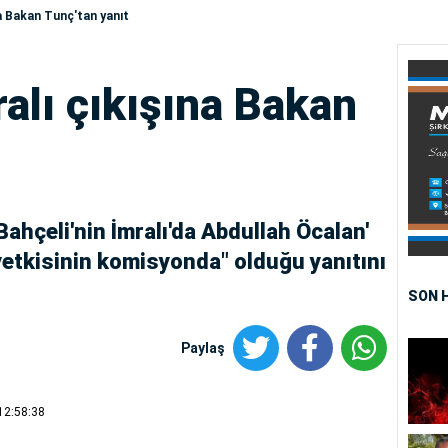
na Bakan Tunç'tan yanıt
ralı çıkışına Bakan
ahçeli'nin İmralı'da Abdullah Öcalan'
yetkisinin komisyonda" olduğu yanıtını
SON 
Paylaş
12:58:38