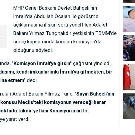
MHP Genel Başkanı Devlet Bahçeli'nin
İmralı'da Abdullah Öcalan ile görüşme
açıklamasına ilişkin soru yöneltilen Adalet
Bakanı Yılmaz Tunç takdir yetkisinin TBMM'de
süreç kapsamında kurulan komisyon'da
olduğunu söyledi.
sında,
"Komisyon İmralı'ya gitsin"
çağrısını yineledi,
aşımı, kendi imkanlarımla İmralı'ya gitmekten, bir
tina etmem"
dedi.
orulan Adalet Bakanı Yılmaz Tunç,
"Sayın Bahçeli'nin
et konusu Meclis'teki komisyonun vereceği karar
ktada takdir yetkisi Komisyon'a aittir.
ye yanıt verdi.