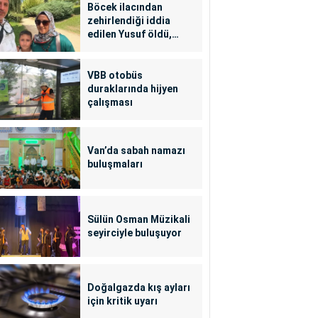
Böcek ilacından
zehirlendiği iddia
edilen Yusuf öldü,
annesi yoğun bakımda
VBB otobüs
duraklarında hijyen
çalışması
Van’da sabah namazı
buluşmaları
Sülün Osman Müzikali
seyirciyle buluşuyor
Doğalgazda kış ayları
için kritik uyarı