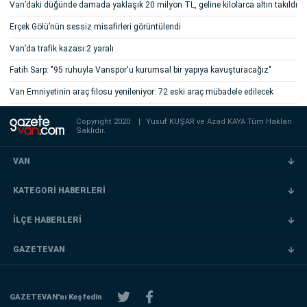
Van’daki düğünde damada yaklaşık 20 milyon TL, geline kilolarca altın takıldı
Erçek Gölü’nün sessiz misafirleri görüntülendi
Van’da trafik kazası:2 yaralı
Fatih Sarp: "95 ruhuyla Vanspor'u kurumsal bir yapıya kavuşturacağız"
Van Emniyetinin araç filosu yenileniyor: 72 eski araç mübadele edilecek
Copyright 2020
|
Yusuf KUŞAR ve
Azad KAYA
Tüm Hakları
Saklıdır.
VAN
KATEGORİ HABERLERİ
İLÇE HABERLERİ
GAZETEVAN
GAZETEVAN'nı Keşfedin