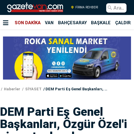
FİRMA REHBERİ
SON DAKİKA
VAN
BAHÇESARAY
BAŞKALE
ÇALDIRA
Haberler
SİYASET
DEM Parti Eş Genel Başkanları, Özgür Özel'i ziyaret edecek
DEM Parti Eş Genel
Başkanları, Özgür Özel'i