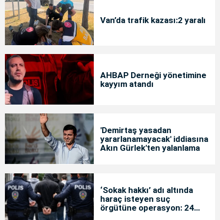
Van’da trafik kazası:2 yaralı
AHBAP Derneği yönetimine
kayyım atandı
'Demirtaş yasadan
yararlanamayacak' iddiasına
Akın Gürlek'ten yalanlama
‘Sokak hakkı’ adı altında
haraç isteyen suç
örgütüne operasyon: 24
tutuklama