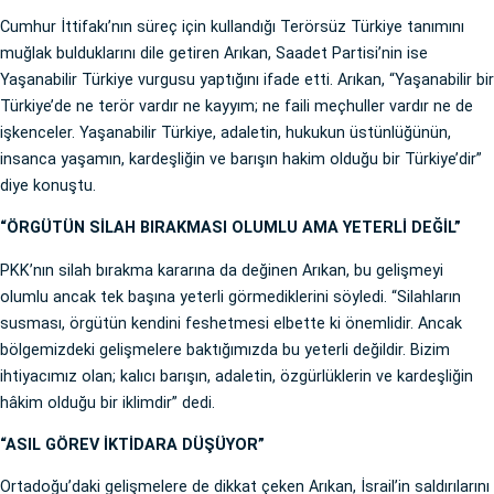
Cumhur İttifakı’nın süreç için kullandığı Terörsüz Türkiye tanımını
muğlak bulduklarını dile getiren Arıkan, Saadet Partisi’nin ise
Yaşanabilir Türkiye vurgusu yaptığını ifade etti. Arıkan, “Yaşanabilir bir
Türkiye’de ne terör vardır ne kayyım; ne faili meçhuller vardır ne de
işkenceler. Yaşanabilir Türkiye, adaletin, hukukun üstünlüğünün,
insanca yaşamın, kardeşliğin ve barışın hakim olduğu bir Türkiye’dir”
diye konuştu.
“ÖRGÜTÜN SİLAH BIRAKMASI OLUMLU AMA YETERLİ DEĞİL”
PKK’nın silah bırakma kararına da değinen Arıkan, bu gelişmeyi
olumlu ancak tek başına yeterli görmediklerini söyledi. “Silahların
susması, örgütün kendini feshetmesi elbette ki önemlidir. Ancak
bölgemizdeki gelişmelere baktığımızda bu yeterli değildir. Bizim
ihtiyacımız olan; kalıcı barışın, adaletin, özgürlüklerin ve kardeşliğin
hâkim olduğu bir iklimdir” dedi.
“ASIL GÖREV İKTİDARA DÜŞÜYOR”
Ortadoğu’daki gelişmelere de dikkat çeken Arıkan, İsrail’in saldırılarını