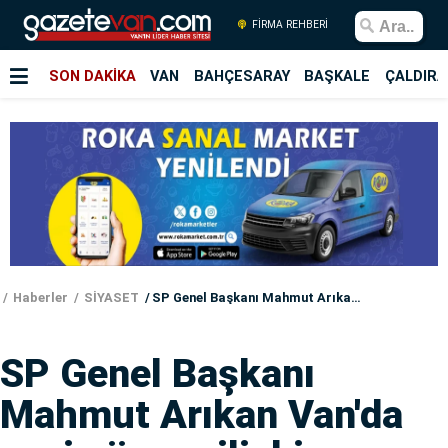
FİRMA REHBERİ
SON DAKİKA
VAN
BAHÇESARAY
BAŞKALE
ÇALDIRA
Haberler
SİYASET
SP Genel Başkanı Mahmut Arıkan Van'da yeni sürece ilişkin konuştu
SP Genel Başkanı
Mahmut Arıkan Van'da