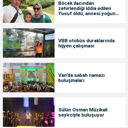
Böcek ilacından
zehirlendiği iddia edilen
Yusuf öldü, annesi yoğun
bakımda
VBB otobüs duraklarında
hijyen çalışması
Van’da sabah namazı
buluşmaları
Sülün Osman Müzikali
seyirciyle buluşuyor