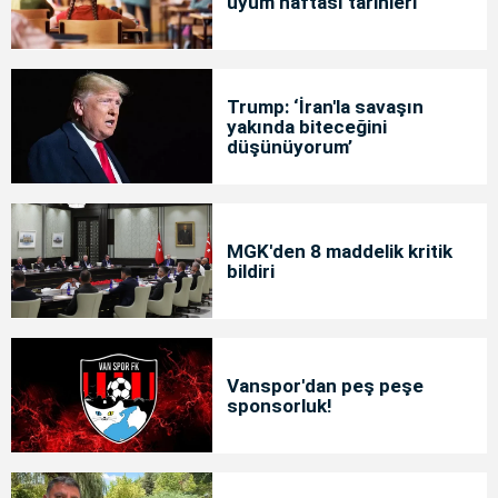
uyum haftası tarihleri
Trump: ‘İran'la savaşın
yakında biteceğini
düşünüyorum’
MGK'den 8 maddelik kritik
bildiri
Vanspor'dan peş peşe
sponsorluk!