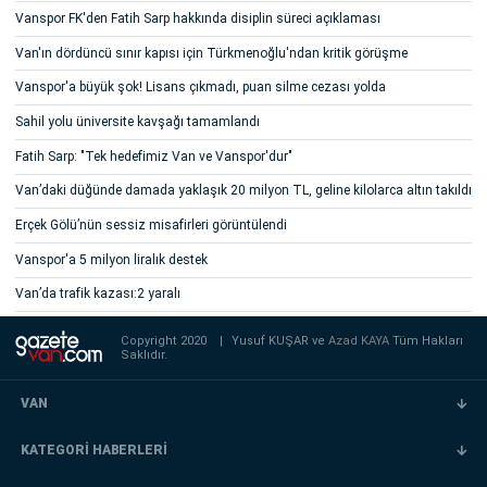
Vanspor FK'den Fatih Sarp hakkında disiplin süreci açıklaması
Van'ın dördüncü sınır kapısı için Türkmenoğlu'ndan kritik görüşme
Vanspor'a büyük şok! Lisans çıkmadı, puan silme cezası yolda
Sahil yolu üniversite kavşağı tamamlandı
Fatih Sarp: "Tek hedefimiz Van ve Vanspor'dur"
Van’daki düğünde damada yaklaşık 20 milyon TL, geline kilolarca altın takıldı
Erçek Gölü’nün sessiz misafirleri görüntülendi
Vanspor'a 5 milyon liralık destek
Van’da trafik kazası:2 yaralı
Copyright 2020
|
Yusuf KUŞAR ve
Azad KAYA
Tüm Hakları
Saklıdır.
VAN
KATEGORİ HABERLERİ