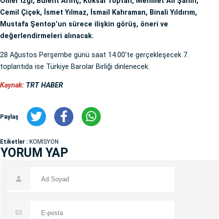
Ömer İzgi, Bülent Arınç, Köksal Toptan, Mehmet Ali Şahin,
Cemil Çiçek, İsmet Yılmaz, İsmail Kahraman, Binali Yıldırım,
Mustafa Şentop’un sürece ilişkin görüş, öneri ve
değerlendirmeleri alınacak.
28 Ağustos Perşembe günü saat 14.00'te gerçekleşecek 7.
toplantıda ise Türkiye Barolar Birliği dinlenecek.
Kaynak:
TRT HABER
Paylaş
Etiketler :
KOMİSYON
YORUM YAP