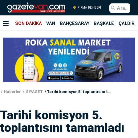
FİRMA REHBERİ
SON DAKİKA
VAN
BAHÇESARAY
BAŞKALE
ÇALDIRA
Haberler
SİYASET
Tarihi komisyon 5. toplantısını tamamladı
Tarihi komisyon 5.
toplantısını tamamladı