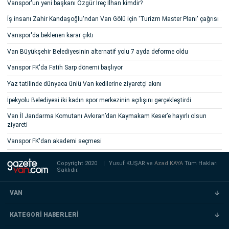
Vanspor'un yeni başkanı Özgür İreç İlhan kimdir?
İş insanı Zahir Kandaşoğlu'ndan Van Gölü için 'Turizm Master Planı' çağrısı
Vanspor'da beklenen karar çıktı
Van Büyükşehir Belediyesinin alternatif yolu 7 ayda deforme oldu
Vanspor FK'da Fatih Sarp dönemi başlıyor
Yaz tatilinde dünyaca ünlü Van kedilerine ziyaretçi akını
İpekyolu Belediyesi iki kadın spor merkezinin açılışını gerçekleştirdi
Van İl Jandarma Komutanı Avkıran’dan Kaymakam Keser’e hayırlı olsun
ziyareti
Vanspor FK'dan akademi seçmesi
Copyright 2020
|
Yusuf KUŞAR ve
Azad KAYA
Tüm Hakları
Saklıdır.
VAN
KATEGORİ HABERLERİ