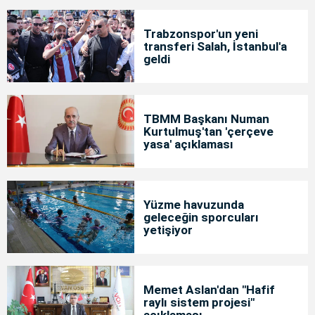
Trabzonspor'un yeni
transferi Salah, İstanbul'a
geldi
TBMM Başkanı Numan
Kurtulmuş'tan 'çerçeve
yasa' açıklaması
Yüzme havuzunda
geleceğin sporcuları
yetişiyor
Memet Aslan'dan "Hafif
raylı sistem projesi"
açıklaması