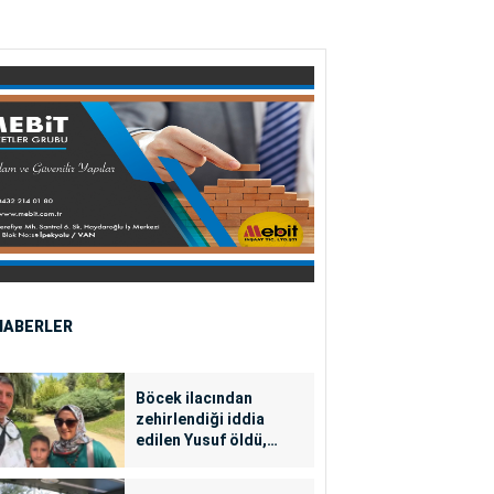
HABERLER
Böcek ilacından
zehirlendiği iddia
edilen Yusuf öldü,
annesi yoğun bakımda