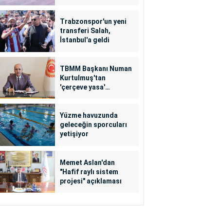
Trabzonspor'un yeni
transferi Salah,
İstanbul'a geldi
TBMM Başkanı Numan
Kurtulmuş'tan
'çerçeve yasa'
açıklaması
Yüzme havuzunda
geleceğin sporcuları
yetişiyor
Memet Aslan'dan
"Hafif raylı sistem
projesi" açıklaması