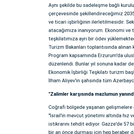
Aynı şekilde bu sadeleşme bağlı kurulu
çerçevesinde şekillendireceğimiz 203
ve ticari işbirliğinin ilerletilmesidir.
atacağımıza inanıyorum. Ekonomi ve tica
teşkilatımıza ayrı bir ödev yüklemekted
Turizm Bakanları toplantısında alınan k
Program kapsamında Erzurum'da uluslar
düzenlendi. Bunlar yıl sonuna kadar de
Ekonomik İşbirliği Teşkilatı turizm b
İlham Aliyev'in şahsında tüm Azerbayca
"Zalimler karşısında mazlumun yanın
Coğrafi bölgede yaşanan gelişmelere d
"İsrail'in mevcut yönetimi altında hız v
istikrarını tehdit ediyor. Gazze'de 57 
bir an önce durması için hep beraber dah