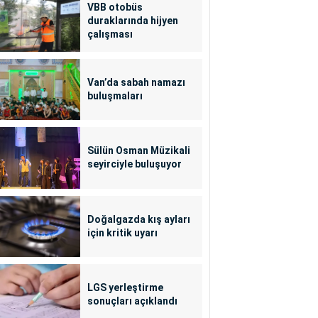
VBB otobüs
duraklarında hijyen
çalışması
Van’da sabah namazı
buluşmaları
Sülün Osman Müzikali
seyirciyle buluşuyor
Doğalgazda kış ayları
için kritik uyarı
LGS yerleştirme
sonuçları açıklandı