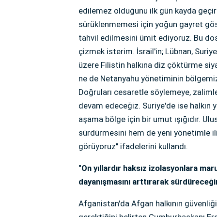
edilemez olduğunu ilk gün kayda geçir
sürüklenmemesi için yoğun gayret göste
tahvil edilmesini ümit ediyoruz. Bu do
çizmek isterim. İsrail'in; Lübnan, Suriye
üzere Filistin halkına diz çöktürme siyas
ne de Netanyahu yönetiminin bölgemizi
Doğruları cesaretle söylemeye, zalim
devam edeceğiz. Suriye'de ise halkın y
aşama bölge için bir umut ışığıdır. Ul
sürdürmesini hem de yeni yönetimle ili
görüyoruz" ifadelerini kullandı.
"On yıllardır haksız izolasyonlara mar
dayanışmasını arttırarak sürdüreceği
Afganistan'da Afgan halkının güvenliğ
gerektiğini belirten Cumhurbaşkanı Er