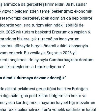
şlarımızda da gerçekleştirilmelidir. Bu hususlar
5 vizyon belgemizden temel beklentimiz ekonomik
 Sekreteryamızı destekleyecek adımları da hep birlikte
retin yanı sıra turizm alanındaki işbirliği de
ir. 2025 yılı turizm başkenti Erzurum'da yapılan 6.
ararların bizlere ışık tutacağına inanıyorum.
arası düzeyde birçok önemli etkinlik başarıyla
vam edecek. Bu vesileyle Şuşa'nın 2026 yılı
aşkenti seçilmesi dolayısıyla Cumhurbaşkanı dostum
nlı kardeşlerimizi tebrik ediyorum"
da dimdik durmaya devam edeceğiz"
e dikkat çekilmesi gerektiğini belirten Erdoğan,
erdiği saldırgan politikaları bölgemizin huzur ve
bine yakın kardeşimizin hayatını kaybettiği mezalimin
a fazla çalışmalıyız. İran'a yönelik saldırıların kabul