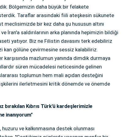
dik. Bölgemizin daha büyük bir felakete
rdik. Taraflar arasındaki fiili ateşkesin sükunete
st meclisimizde bir kez daha şu hususun altını
 ve İran'a saldırılarının arka planında hepimizin bildiği
eti yatıyor. Biz ne Filistin davasını terk edebiliriz
 kan gölüne çevirmesine sessiz kalabiliriz.
ler karşısında mazlumun yanında dimdik durmaya
ıllardır süren mücadelesi neticesinde gelinen
uslararası toplumun hem mali açıdan desteğini
şkilerini ilerletmesini kritik dönemde ve önemde
uz bırakılan Kıbrıs Türk'ü kardeşlerimizle
ne inanıyorum"
i, huzuru ve kalkınmasına destek olunması
doğan, "Geçtiğimiz günlerde yaşanan menfur bir