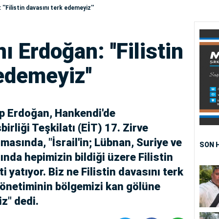
'Filistin davasını terk edemeyiz''
Erdoğan: ''Filistin
edemeyiz''
p Erdoğan, Hankendi'de
irliği Teşkilatı (EİT) 17. Zirve
masında, "İsrail'in; Lübnan, Suriye ve
SON 
nında hepimizin bildiği üzere Filistin
 yatıyor. Biz ne Filistin davasını terk
yönetiminin bölgemizi kan gölüne
iz" dedi.