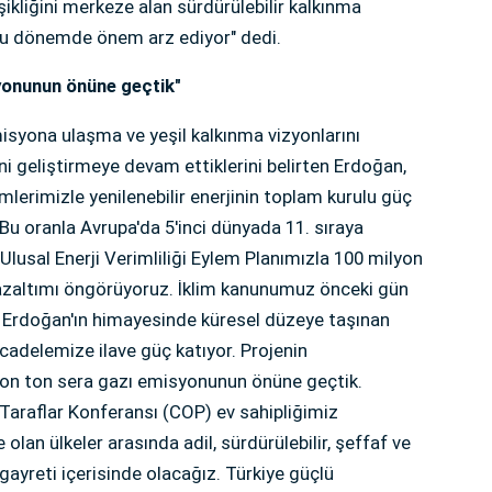
şikliğini merkeze alan sürdürülebilir kalkınma
 bu dönemde önem arz ediyor" dedi.
syonunun önüne geçtik"
emisyona ulaşma ve yeşil kalkınma vizyonlarını
ni geliştirmeye devam ettiklerini belirten Erdoğan,
şimlerimizle yenilenebilir enerjinin toplam kurulu güç
. Bu oranla Avrupa'da 5'inci dünyada 11. sıraya
 Ulusal Enerji Verimliliği Eylem Planımızla 100 milyon
azaltımı öngörüyoruz. İklim kanunumuz önceki gün
 Erdoğan'ın himayesinde küresel düzeye taşınan
mücadelemize ilave güç katıyor. Projenin
yon ton sera gazı emisyonunun önüne geçtik.
1. Taraflar Konferansı (COP) ev sahipliğimiz
lan ülkeler arasında adil, sürdürülebilir, şeffaf ve
gayreti içerisinde olacağız. Türkiye güçlü