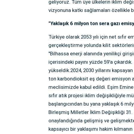
geliyoruz. Tüm üye ülkelerin iklim deği
vizyonuna katkı sağlamaları özellikle
"Yaklaşık 6 milyon ton sera gazı emi
Türkiye olarak 2053 yılı için net sıfır 
gerçekleştirme yolunda kilit sektörleri
"Bilhassa enerji alanında yenilikçi giri
içerisindeki payını yüzde 59'a çıkardık
yükseldik.2024, 2030 yıllarını kapsayan
ton karbondioksit eş değeri emisyon 
meclisimizde kabul edildi. Eşim Emine
sıfır atık projesi iklim değişikliğiyle 
başlangıcından bu yana yaklaşık 6 mil
Birleşmiş Milletler İklim Değişikliği 3
onaylandığında gelişmiş ve gelişmekte o
kapsayıcı bir yaklaşımı hakim kılmanın 