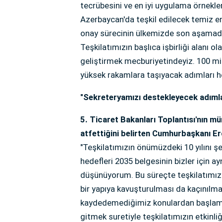
tecrübesini ve en iyi uygulama örnekler
Azerbaycan'da teşkil edilecek temiz en
onay sürecinin ülkemizde son aşamada
Teşkilatımızın başlıca işbirliği alanı
geliştirmek mecburiyetindeyiz. 100 mil
yüksek rakamlara taşıyacak adımları hep 
"Sekreteryamızı destekleyecek adımla
5. Ticaret Bakanları Toplantısı'nın 
atfettiğini belirten Cumhurbaşkanı E
"Teşkilatımızın önümüzdeki 10 yılını şe
hedefleri 2035 belgesinin bizler için a
düşünüyorum. Bu süreçte teşkilatımızı
bir yapıya kavuşturulması da kaçınılma
kaydedemediğimiz konulardan başlamak
gitmek suretiyle teşkilatımızın etkinli