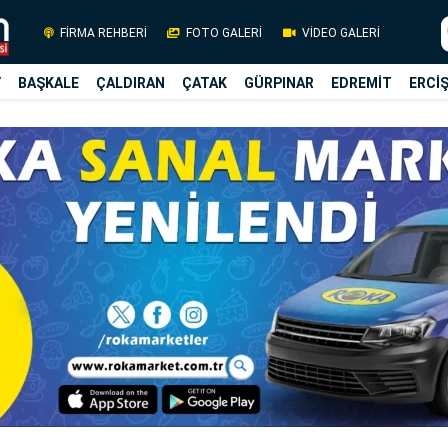
FİRMA REHBERİ
FOTO GALERİ
VİDEO GALERİ
Y
BAŞKALE
ÇALDIRAN
ÇATAK
GÜRPINAR
EDREMİT
ERCİ