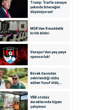
Trump: ‘İran'la savaşın
yakında biteceğini
düşünüyorum’
MGK'den 8 maddelik
kritik bildiri
Vanspor'dan peş peşe
sponsorluk!
Böcek ilacından
zehirlendiği iddia
edilen Yusuf öldü,
annesi yoğun bakımda
VBB otobüs
duraklarında hijyen
çalışması