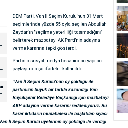
DEM Parti, Van İl Seçim Kurulu'nun 31 Mart
seçimlerinde yüzde 55 oyla seçilen Abdullah
Zeydan'ın "seçilme yeterliliği taşımadığını"
belirterek mazbatayı AK Parti'nin adayına
n
verme kararına tepki gösterdi.
or
Partinin sosyal medya hesabından yapılan
paylaşımda şu ifadeler kullanıldı:
AK
"Van İl Seçim Kurulu’nun oy çokluğu ile
an
partimizin büyük bir farkla kazandığı Van
n
Büyükşehir Belediye Başkanlığı için mazbatayı
AKP adayına verme kararını reddediyoruz. Bu
karar iktidarın müdahalesi ile başlatılan siyasi
an İl Seçim Kurulu üyelerinin oy çokluğu ile verdiği