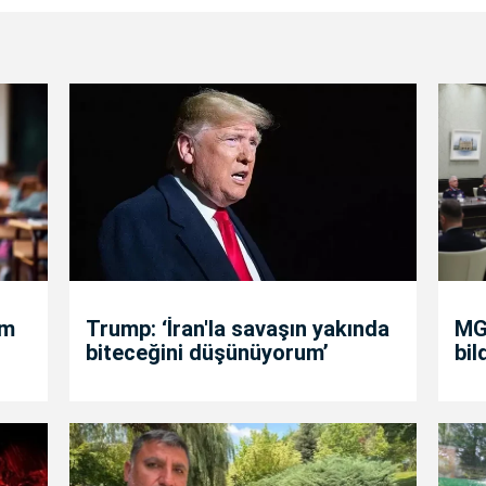
um
Trump: ‘İran'la savaşın yakında
MGK
biteceğini düşünüyorum’
bil