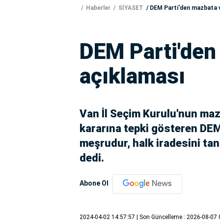
Haberler
SİYASET
DEM Parti'den mazbata 
DEM Parti'den
açıklaması
Van İl Seçim Kurulu'nun mazb
kararına tepki gösteren DEM
meşrudur, halk iradesini tan
dedi.
Abone Ol
2024-04-02 14:57:57
| Son Güncelleme : 2026-08-07 