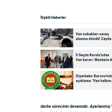
İlişkili Haberler
Van sokakları savaş
alanına döndü! Zeyda
kararı protesto ediliy
İl Seçim Kurulu'ndan
Van kararı: Mazbata 
Partili Arvas'a verildi
Diyarbakır Barosu'nd
açıklama: 'Van halkını
tercihine saygı
gösterin'
darbe sürecinin devamıdır. Ayarlanmış V