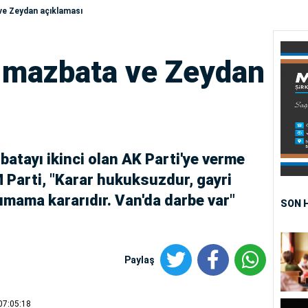
ve Zeydan açıklaması
 mazbata ve Zeydan
atayı ikinci olan AK Parti'ye verme
 Parti, "Karar hukuksuzdur, gayri
ımama kararıdır. Van'da darbe var"
SON 
Paylaş
07:05:18