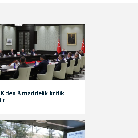
'den 8 maddelik kritik
diri