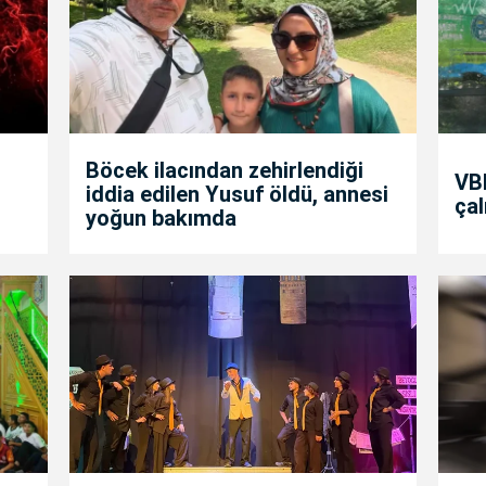
Böcek ilacından zehirlendiği
VBB
iddia edilen Yusuf öldü, annesi
çal
yoğun bakımda