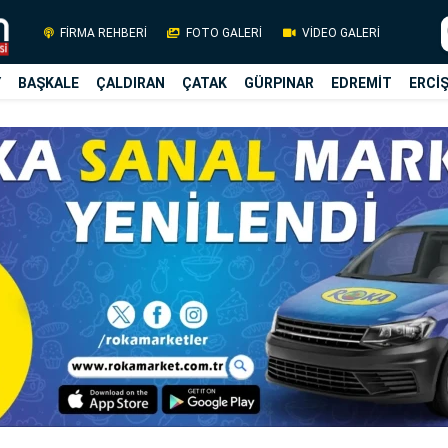
FİRMA REHBERİ
FOTO GALERİ
VİDEO GALERİ
Y
BAŞKALE
ÇALDIRAN
ÇATAK
GÜRPINAR
EDREMİT
ERCİ