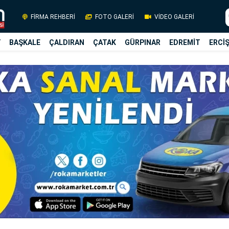
FİRMA REHBERİ
FOTO GALERİ
VİDEO GALERİ
Y
BAŞKALE
ÇALDIRAN
ÇATAK
GÜRPINAR
EDREMİT
ERCİ