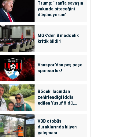
Trump: ‘İran'la savaşın
yakında biteceğini
düşünüyorum’
MGK'den 8 maddelik
kritik bildiri
Vanspor'dan peş peşe
sponsorluk!
Böcek ilacından
zehirlendiği iddia
edilen Yusuf öldü,
annesi yoğun bakımda
VBB otobüs
duraklarında hijyen
çalışması