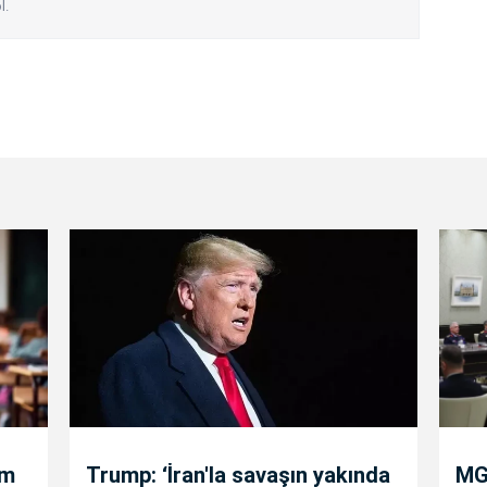
l.
um
Trump: ‘İran'la savaşın yakında
MGK