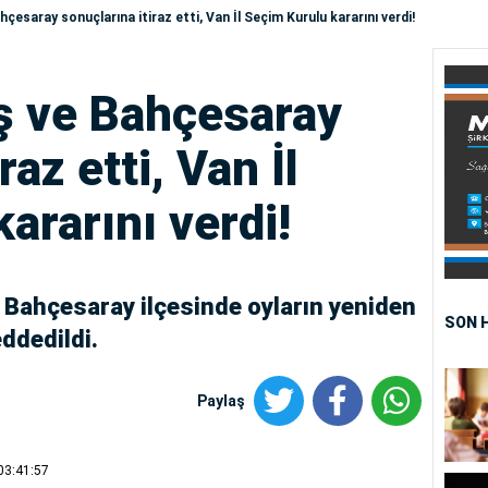
çesaray sonuçlarına itiraz etti, Van İl Seçim Kurulu kararını verdi!
ş ve Bahçesaray
raz etti, Van İl
ararını verdi!
e Bahçesaray ilçesinde oyların yeniden
SON 
eddedildi.
Paylaş
03:41:57