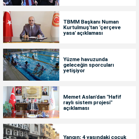
TBMM Başkanı Numan
Kurtulmuş'tan 'çerçeve
yasa' açıklaması
Yüzme havuzunda
geleceğin sporcuları
yetişiyor
Memet Aslan'dan "Hafif
raylı sistem projesi"
açıklaması
Yangın: 4 yaşındaki çocuk