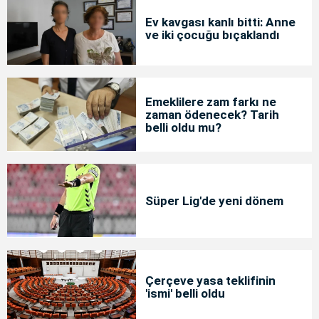
Ev kavgası kanlı bitti: Anne
ve iki çocuğu bıçaklandı
Emeklilere zam farkı ne
zaman ödenecek? Tarih
belli oldu mu?
Süper Lig'de yeni dönem
Çerçeve yasa teklifinin
'ismi' belli oldu