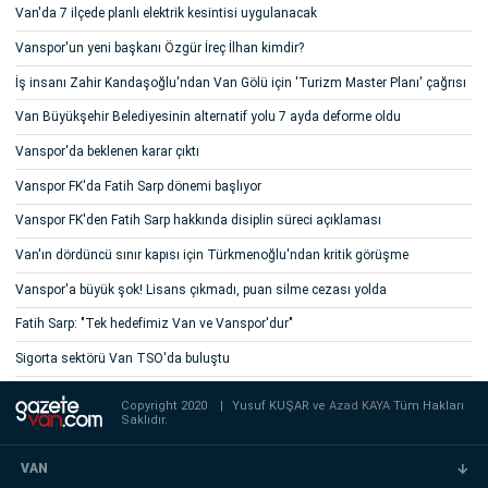
Van'da 7 ilçede planlı elektrik kesintisi uygulanacak
Vanspor'un yeni başkanı Özgür İreç İlhan kimdir?
İş insanı Zahir Kandaşoğlu'ndan Van Gölü için 'Turizm Master Planı' çağrısı
Van Büyükşehir Belediyesinin alternatif yolu 7 ayda deforme oldu
Vanspor'da beklenen karar çıktı
Vanspor FK'da Fatih Sarp dönemi başlıyor
Vanspor FK'den Fatih Sarp hakkında disiplin süreci açıklaması
Van'ın dördüncü sınır kapısı için Türkmenoğlu'ndan kritik görüşme
Vanspor'a büyük şok! Lisans çıkmadı, puan silme cezası yolda
Fatih Sarp: "Tek hedefimiz Van ve Vanspor'dur"
Sigorta sektörü Van TSO'da buluştu
Copyright 2020
|
Yusuf KUŞAR ve
Azad KAYA
Tüm Hakları
Saklıdır.
VAN