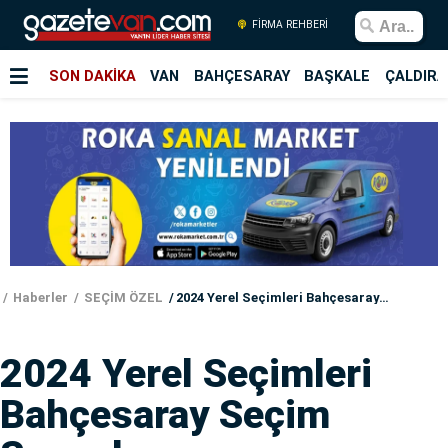
FİRMA REHBERİ
SON DAKİKA
VAN
BAHÇESARAY
BAŞKALE
ÇALDIRA
Haberler
SEÇİM ÖZEL
2024 Yerel Seçimleri Bahçesaray Seçim Sonuçları
2024 Yerel Seçimleri
Bahçesaray Seçim