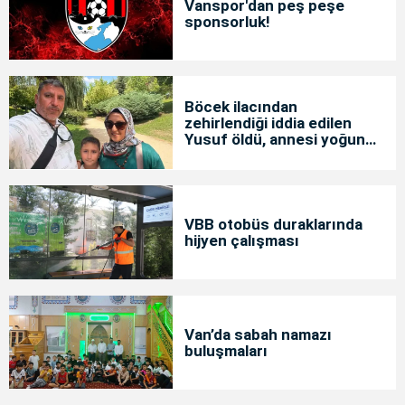
Vanspor'dan peş peşe
sponsorluk!
Böcek ilacından
zehirlendiği iddia edilen
Yusuf öldü, annesi yoğun
bakımda
VBB otobüs duraklarında
hijyen çalışması
Van’da sabah namazı
buluşmaları