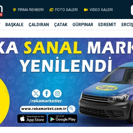
FİRMA REHBERİ
FOTO GALERİ
VİDEO GALERİ
Y
BAŞKALE
ÇALDIRAN
ÇATAK
GÜRPINAR
EDREMİT
ERCİ