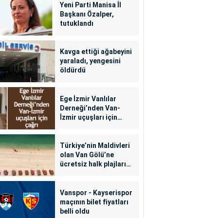
Yeni Parti Manisa İl
Başkanı Özalper,
tutuklandı
Kavga ettiği ağabeyini
yaraladı, yengesini
öldürdü
Ege İzmir Vanlılar
Derneği’nden Van-
İzmir uçuşları için
çağrı
Türkiye’nin Maldivleri
olan Van Gölü’ne
ücretsiz halk plajları
yapılacak
Vanspor - Kayserispor
maçının bilet fiyatları
belli oldu