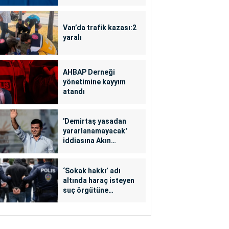
Van’da trafik kazası:2
yaralı
AHBAP Derneği
yönetimine kayyım
atandı
'Demirtaş yasadan
yararlanamayacak'
iddiasına Akın
Gürlek'ten yalanlama
‘Sokak hakkı’ adı
altında haraç isteyen
suç örgütüne
operasyon: 24
tutuklama