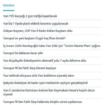
Gündem
Van YYÜ kavşağı 2 gün trafiğe kapatılacak
Van'da 7 ilçede planlı elektrik kesintisi uygulanacak
Gökçen Bayram, CHP Van İl Kadın Kolları Başkanı oldu
Vanspor'un yeni başkanı Özgür İreç İlhan kimdir?
İş insanı Zahir Kandaşoğlu'ndan Van Gölü için 'Turizm Master Planı' çağrısı
Vanspor'da beklenen karar çıktı
Van Büyükşehir Belediyesinin alternatif yolu 7 ayda deforme oldu
Vanspor FK'da Fatih Sarp dönemi başlıyor
Yaz tatilinde dünyaca ünlü Van kedilerine ziyaretçi akını
İpekyolu Belediyesi iki kadın spor merkezinin açılışını gerçekleştirdi
Van İl Jandarma Komutanı Avkıran’dan Kaymakam Keser’e hayırlı olsun
ziyareti
Vanspor FK'den Fatih Sarp hakkında disiplin süreci açıklaması