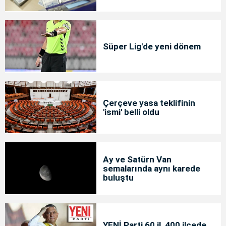
Süper Lig'de yeni dönem
Çerçeve yasa teklifinin
'ismi' belli oldu
Ay ve Satürn Van
semalarında aynı karede
buluştu
YENİ Parti 60 il, 400 ilçede