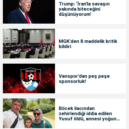
Trump: ‘İran'la savaşın
yakında biteceğini
düşünüyorum’
MGK'den 8 maddelik kritik
bildiri
Vanspor'dan peş peşe
sponsorluk!
Böcek ilacından
zehirlendiği iddia edilen
Yusuf öldü, annesi yoğun
bakımda