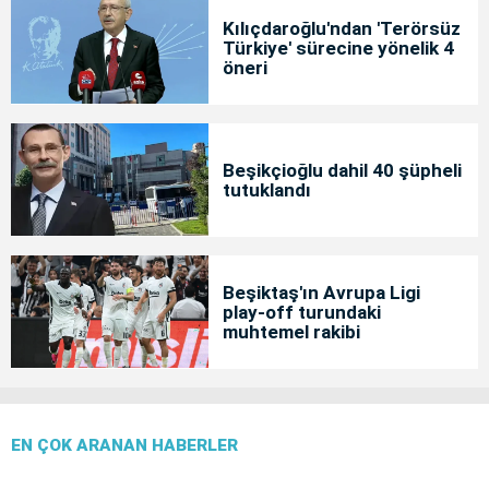
Kılıçdaroğlu'ndan 'Terörsüz
Türkiye' sürecine yönelik 4
öneri
Beşikçioğlu dahil 40 şüpheli
tutuklandı
Beşiktaş'ın Avrupa Ligi
play-off turundaki
muhtemel rakibi
EN ÇOK ARANAN HABERLER