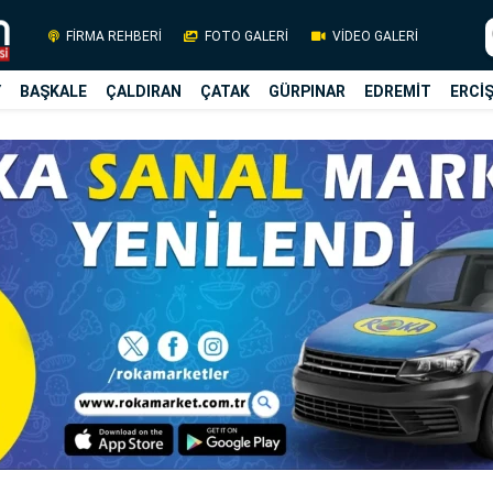
FİRMA REHBERİ
FOTO GALERİ
VİDEO GALERİ
Y
BAŞKALE
ÇALDIRAN
ÇATAK
GÜRPINAR
EDREMİT
ERCİ