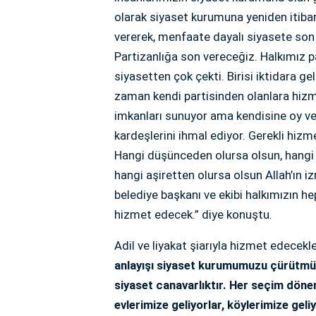
olarak siyaset kurumuna yeniden itibar
vererek, menfaate dayalı siyasete son 
Partizanlığa son vereceğiz. Halkımız pa
siyasetten çok çekti. Birisi iktidara g
zaman kendi partisinden olanlara hizm
imkanları sunuyor ama kendisine oy ve
kardeşlerini ihmal ediyor. Gerekli hiz
Hangi düşünceden olursa olsun, hangi ı
hangi aşiretten olursa olsun Allah’ın i
belediye başkanı ve ekibi halkımızın he
hizmet edecek.” diye konuştu.
Adil ve liyakat şiarıyla hizmet edecekl
anlayışı siyaset kurumumuzu çürütmü
siyaset canavarlıktır. Her seçim dönem
evlerimize geliyorlar, köylerimize gel