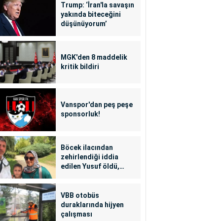
Trump: ‘İran'la savaşın
yakında biteceğini
düşünüyorum’
MGK'den 8 maddelik
kritik bildiri
Vanspor'dan peş peşe
sponsorluk!
Böcek ilacından
zehirlendiği iddia
edilen Yusuf öldü,
annesi yoğun bakımda
VBB otobüs
duraklarında hijyen
çalışması