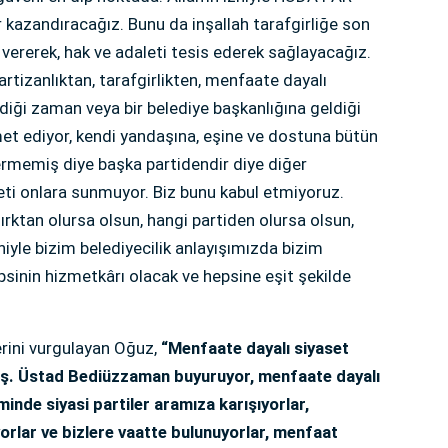
 kazandıracağız. Bunu da inşallah tarafgirliğe son
vererek, hak ve adaleti tesis ederek sağlayacağız.
rtizanlıktan, tarafgirlikten, menfaate dayalı
eldiği zaman veya bir belediye başkanlığına geldiği
et ediyor, kendi yandaşına, eşine ve dostuna bütün
rmemiş diye başka partidendir diye diğer
meti onlara sunmuyor. Biz bunu kabul etmiyoruz.
rktan olursa olsun, hangi partiden olursa olsun,
zniyle bizim belediyecilik anlayışımızda bizim
psinin hizmetkârı olacak ve hepsine eşit şekilde
erini vurgulayan Oğuz,
“Menfaate dayalı siyaset
ş. Üstad Bediüzzaman buyuruyor, menfaate dayalı
inde siyasi partiler aramıza karışıyorlar,
iyorlar ve bizlere vaatte bulunuyorlar, menfaat