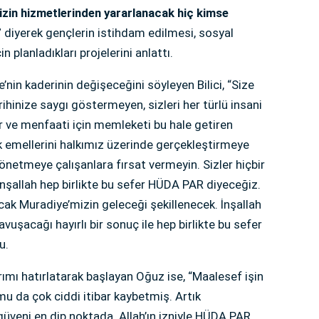
izin hizmetlerinden yararlanacak hiç kimse
”
diyerek gençlerin istihdam edilmesi, sosyal
 planladıkları projelerini anlattı.
nin kaderinin değişeceğini söyleyen Bilici, “Size
ihinize saygı göstermeyen, sizleri her türlü insani
 ve menfaati için memleketi bu hale getiren
tik emellerini halkımız üzerinde gerçekleştirmeye
önetmeye çalışanlara fırsat vermeyin. Sizler hiçbir
İnşallah hep birlikte bu sefer HÜDA PAR diyeceğiz.
cak Muradiye’mizin geleceği şekillenecek. İnşallah
vuşacağı hayırlı bir sonuç ile hep birlikte bu sefer
u.
ı hatırlatarak başlayan Oğuz ise, “Maalesef işin
umu da çok ciddi itibar kaybetmiş. Artık
üveni en dip noktada. Allah’ın izniyle HÜDA PAR