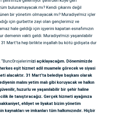
en şehrimize gelemiyor şehirden köye geri
züm bulunamayacak mı? Kendi çıkarını değil
ünen bir yönetim olmayacak mı? Muradiye’miz içler
ığı için gurbette zayi olan gençlerimiz ve
amaz hale geldiği için işyerini kapatan esnafımızın
r demenin vakti geldi. Muradiye’mizi yaşanılabilir
. 31 Mart’ta hep birlikte inşallah bu kötü gidişata dur
i, “Bunc0rojelerim
izi açıklayacağım. Dönemimizde
herkes eşit hizmet adil muamele görecek ve siyasi
eti alacaktır. 31 Mart’ta belediye başkanı olarak
ediyenin malını yetim malı gibi koruyacak ve halkın
enilir, huzurlu ve yaşanılabilir bir şehir haline
cilik ile tanıştıracağız. Gerçek hizmeti ayağınıza
hakkaniyet, ehliyet ve liyakat bizim yönetim
nin kaynakları ve imkanları tüm halkımızındır. Hiçbir