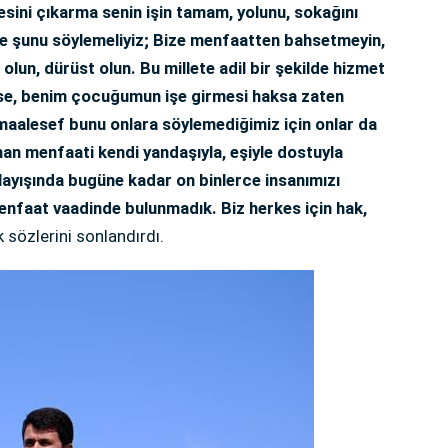
sini çıkarma senin işin tamam, yolunu, sokağını
re şunu söylemeliyiz; Bize menfaatten bahsetmeyin,
olun, dürüst olun. Bu millete adil bir şekilde hizmet
se, benim çocuğumun işe girmesi haksa zaten
aalesef bunu onlara söylemediğimiz için onlar da
aman menfaati kendi yandaşıyla, eşiyle dostuyla
layışında bugüne kadar on binlerce insanımızı
enfaat vaadinde bulunmadık. Biz herkes için hak,
 sözlerini sonlandırdı.