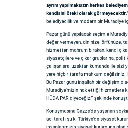
ayrım yapılmaksızın herkes belediyem
kendisini öteki olarak görmeyecektir.
belediyecilik ve modern bir Muradiye için
Pazar günü yapılacak seçimle Muradiye’
değer vermeyen, dininize, örfünüze, tar
hizmetten mahrum bırakan, kendi çıkar
siyasetçilere ve çıkar gruplarına, poli
çalışanlara, uzaktan kumanda ile sizi y
yere hiçbir tarafa mahkum değilsiniz. 
Bu Pazar günü inşallah bir değişim ola
Muradiye’mizin hak ettiği hizmetlere ka
HÜDA PAR diyeceğiz.” şeklinde konuşt
Konuşmasına Gazze’de yaşanan soykırım
acı tarafı şu ki Türkiye’de siyaset kur
insanlarımızın siyaset kurumuna olan g