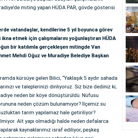
radiye’de miting yapan HÜDA PAR, gövde gösterisi
rde vatandaşlar, kendilerine 5 yıl boyunca görev
ikna etmek için çalışmalarını yoğunlaştıran HÜDA
oğun bir katılımla gerçekleşen mitingde Van
ehmet Mehdi Oğuz ve Muradiye Belediye Başkan
gramda kürsüye gelen Bilici, “Yaklaşık 5 aydır sahada
rınızı ve taleplerinizi dinliyoruz. Siz bize dediniz ki;
uradiye neden bir köye dönüştürüldü. Nüfusu
orununa neden çözüm bulunamıyor? İlçemiz su
zluktan tarım yapılamaz hale getiriliyor?
lmiyor. Alt yapı olmadığı halde neden defalarca
yapılarak kaynaklarımız israf ediliyor, peşkeş