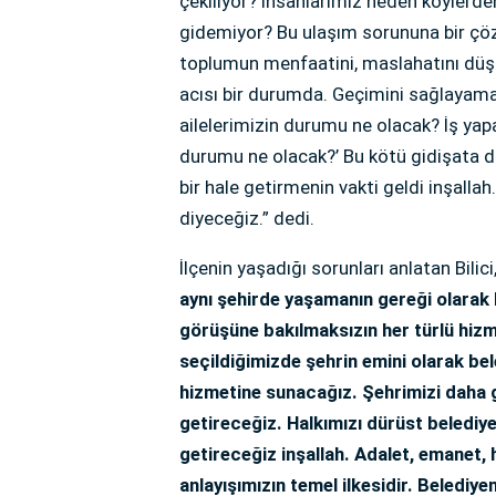
çekiliyor? İnsanlarımız neden köylerd
gidemiyor? Bu ulaşım sorununa bir çö
toplumun menfaatini, maslahatını düş
acısı bir durumda. Geçimini sağlayamad
ailelerimizin durumu ne olacak? İş yap
durumu ne olacak?’ Bu kötü gidişata du
bir hale getirmenin vakti geldi inşallah
diyeceğiz.” dedi.
İlçenin yaşadığı sorunları anlatan Bilic
aynı şehirde yaşamanın gereği olarak 
görüşüne bakılmaksızın her türlü hizm
seçildiğimizde şehrin emini olarak bel
hizmetine sunacağız. Şehrimizi daha güv
getireceğiz. Halkımızı dürüst belediye
getireceğiz inşallah. Adalet, emanet, 
anlayışımızın temel ilkesidir. Belediye