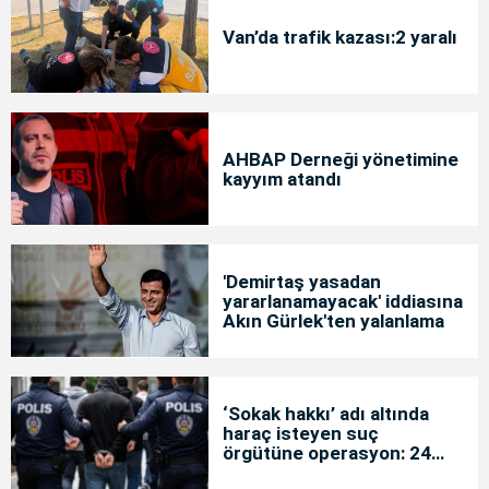
Van’da trafik kazası:2 yaralı
AHBAP Derneği yönetimine
kayyım atandı
'Demirtaş yasadan
yararlanamayacak' iddiasına
Akın Gürlek'ten yalanlama
‘Sokak hakkı’ adı altında
haraç isteyen suç
örgütüne operasyon: 24
tutuklama