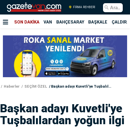
FİRMA REHBERİ
SON DAKİKA
VAN
BAHÇESARAY
BAŞKALE
ÇALDIRA
Haberler
SEÇİM ÖZEL
Başkan adayı Kuvetli'ye Tuşbalılardan yoğun ilgi
Başkan adayı Kuvetli'ye
Tuşbalılardan yoğun ilgi