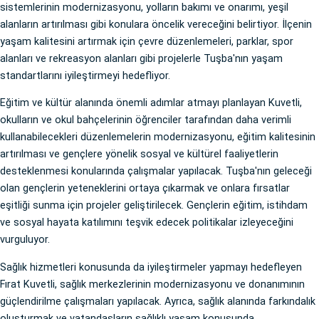
sistemlerinin modernizasyonu, yolların bakımı ve onarımı, yeşil
alanların artırılması gibi konulara öncelik vereceğini belirtiyor. İlçenin
yaşam kalitesini artırmak için çevre düzenlemeleri, parklar, spor
alanları ve rekreasyon alanları gibi projelerle Tuşba'nın yaşam
standartlarını iyileştirmeyi hedefliyor.
Eğitim ve kültür alanında önemli adımlar atmayı planlayan Kuvetli,
okulların ve okul bahçelerinin öğrenciler tarafından daha verimli
kullanabilecekleri düzenlemelerin modernizasyonu, eğitim kalitesinin
artırılması ve gençlere yönelik sosyal ve kültürel faaliyetlerin
desteklenmesi konularında çalışmalar yapılacak. Tuşba'nın geleceği
olan gençlerin yeteneklerini ortaya çıkarmak ve onlara fırsatlar
eşitliği sunma için projeler geliştirilecek. Gençlerin eğitim, istihdam
ve sosyal hayata katılımını teşvik edecek politikalar izleyeceğini
vurguluyor.
Sağlık hizmetleri konusunda da iyileştirmeler yapmayı hedefleyen
Fırat Kuvetli, sağlık merkezlerinin modernizasyonu ve donanımının
güçlendirilme çalışmaları yapılacak. Ayrıca, sağlık alanında farkındalık
oluşturmak ve vatandaşların sağlıklı yaşam konusunda