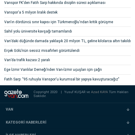
Vanspor FK'den Fatih Sarp hakkında disiplin süreci açıklaması
Vanspor'a 5 milyon liralık destek
Van'ın dördüncü sınır kapısı için Türkmenoğlu'ndan kritik görüşme
Sahil yolu üniversite kavşağı tamamlandı
Van’daki düğünde damada yaklaşık 20 milyon TL, geline kilolarca altın takıldı
Erçek Gölü’nün sessiz misafirleri görüntülendi
Van’da trafik kazası:2 yaralı
Ege İzmir Vanlılar Derneği’nden Van-İzmir uçuşları için çağrı
Fatih Sarp: "95 ruhuyla Vanspor'u kurumsal bir yapıya kavuşturacağız"
Copyright 2020
|
Yusuf KUŞAR ve
Azad KAYA
Tüm Hakları
Saklıdır.
VAN
KATEGORİ HABERLERİ