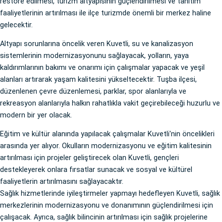
restore edilmesi, turizm altyapısının güçlendirilmesi ve tanıtım
faaliyetlerinin artırılması ile ilçe turizmde önemli bir merkez haline
gelecektir.
Altyapı sorunlarına öncelik veren Kuvetli, su ve kanalizasyon
sistemlerinin modernizasyonunu sağlayacak, yolların, yaya
kaldırımlarının bakımı ve onarımı için çalışmalar yapacak ve yeşil
alanları artırarak yaşam kalitesini yükseltecektir. Tuşba ilçesi,
düzenlenen çevre düzenlemesi, parklar, spor alanlarıyla ve
rekreasyon alanlarıyla halkın rahatlıkla vakit geçirebileceği huzurlu ve
modern bir yer olacak.
Eğitim ve kültür alanında yapılacak çalışmalar Kuvetli'nin öncelikleri
arasında yer alıyor. Okulların modernizasyonu ve eğitim kalitesinin
artırılması için projeler geliştirecek olan Kuvetli, gençleri
destekleyerek onlara fırsatlar sunacak ve sosyal ve kültürel
faaliyetlerin artırılmasını sağlayacaktır.
Sağlık hizmetlerinde iyileştirmeler yapmayı hedefleyen Kuvetli, sağlık
merkezlerinin modernizasyonu ve donanımının güçlendirilmesi için
çalışacak. Ayrıca, sağlık bilincinin artırılması için sağlık projelerine