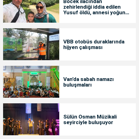
Böcek ilacından
zehirlendiği iddia edilen
Yusuf öldü, annesi yoğun
bakımda
VBB otobüs duraklarında
hijyen çalışması
Van’da sabah namazı
buluşmaları
Sülün Osman Müzikali
seyirciyle buluşuyor