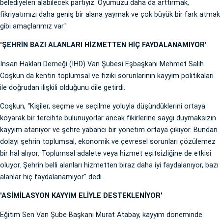
belediyeleri alabilecek partiyiz. Oyumuzu daha da arttırmak,
fikriyatımızı daha geniş bir alana yaymak ve çok büyük bir fark atmak
gibi amaçlarımız var."
'ŞEHRİN BAZI ALANLARI HİZMETTEN HİÇ FAYDALANAMIYOR'
İnsan Hakları Derneği (İHD) Van Şubesi Eşbaşkanı Mehmet Salih
Coşkun da kentin toplumsal ve fiziki sorunlarının kayyım politikaları
ile doğrudan ilişkili olduğunu dile getirdi.
Coşkun, “Kişiler, seçme ve seçilme yoluyla düşündüklerini ortaya
koyarak bir tercihte bulunuyorlar ancak fikirlerine saygı duymaksızın
kayyım atanıyor ve şehre yabancı bir yönetim ortaya çıkıyor. Bundan
dolayı şehrin toplumsal, ekonomik ve çevresel sorunları çözülemez
bir hal alıyor. Toplumsal adalete veya hizmet eşitsizliğine de etkisi
oluyor. Şehrin belli alanları hizmetten biraz daha iyi faydalanıyor, bazı
alanlar hiç faydalanamıyor" dedi.
'ASİMİLASYON KAYYIM ELİYLE DESTEKLENİYOR'
Eğitim Sen Van Şube Başkanı Murat Atabay, kayyım döneminde