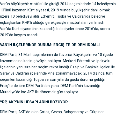
Van'ın büyükşehir statüsü ile girdiği 2014 seçimlerinde 14 belediyenin
13’ünü kazanan Kürt siyaseti, 2019 yılında büyükşehir dahil olmak
üzere 10 belediyeyi aldı. Edremit, Tuşba ve Çaldıran'da belediye
eşbaşkanları KHK’li olduğu gerekçesiyle mazbataları verilmedi.
Van'da Kürt siyasetinin kazandığı belediyeler önce 2016'da, sonra
2019'da kayyım atandı.
VAN'IN İLÇELERİNDE DURUM: ERCİŞ'TE DE DEM İDDİALI
DEM Parti, 31 Mart seçimlerinin de favorisi. Büyükşehir ve 10 ilçede
kazanmasına kesin gözüyle bakılıyor. Merkezi Edremit ve İpekyolu
ilçelerinin yanı sıra her seçim rekor kırdığı Özalp ve Başkale ilçeleri ile
Saray ve Çaldıran ilçelerinde yine zorlanmayacak. 2014 dışında tüm
seçimleri kazandığı Tuşba ve son yıllarda güçlü duruma geldiği
Erciş'te de ibre DEM Parti’den yana. DEM Parti'nin kazandığı
Muradiye'de ise AKP iki dönemdir güç topluyor.
YRP, AKP’NİN HESAPLARINI BOZUYOR
DEM Parti, AKP’de olan Çatak, Gevaş, Bahçesaray ve Gürpınar