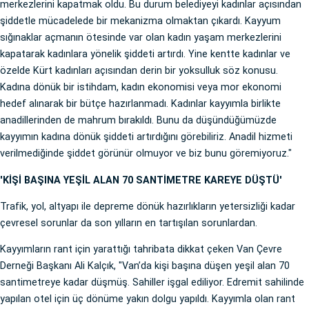
merkezlerini kapatmak oldu. Bu durum belediyeyi kadınlar açısından
şiddetle mücadelede bir mekanizma olmaktan çıkardı. Kayyum
sığınaklar açmanın ötesinde var olan kadın yaşam merkezlerini
kapatarak kadınlara yönelik şiddeti artırdı. Yine kentte kadınlar ve
özelde Kürt kadınları açısından derin bir yoksulluk söz konusu.
Kadına dönük bir istihdam, kadın ekonomisi veya mor ekonomi
hedef alınarak bir bütçe hazırlanmadı. Kadınlar kayyımla birlikte
anadillerinden de mahrum bırakıldı. Bunu da düşündüğümüzde
kayyımın kadına dönük şiddeti artırdığını görebiliriz. Anadil hizmeti
verilmediğinde şiddet görünür olmuyor ve biz bunu göremiyoruz."
'KİŞİ BAŞINA YEŞİL ALAN 70 SANTİMETRE KAREYE DÜŞTÜ'
Trafik, yol, altyapı ile depreme dönük hazırlıkların yetersizliği kadar
çevresel sorunlar da son yılların en tartışılan sorunlardan.
Kayyımların rant için yarattığı tahribata dikkat çeken Van Çevre
Derneği Başkanı Ali Kalçık, "Van’da kişi başına düşen yeşil alan 70
santimetreye kadar düşmüş. Sahiller işgal ediliyor. Edremit sahilinde
yapılan otel için üç dönüme yakın dolgu yapıldı. Kayyımla olan rant