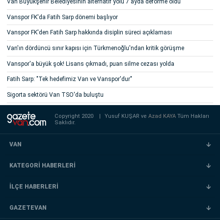
Van Büyükşehir Belediyesinin alternatif yolu 7 ayda deforme oldu
Vanspor FK'da Fatih Sarp dönemi başlıyor
Vanspor FK'den Fatih Sarp hakkında disiplin süreci açıklaması
Van'ın dördüncü sınır kapısı için Türkmenoğlu'ndan kritik görüşme
Vanspor'a büyük şok! Lisans çıkmadı, puan silme cezası yolda
Fatih Sarp: "Tek hedefimiz Van ve Vanspor'dur"
Sigorta sektörü Van TSO'da buluştu
Copyright 2020
|
Yusuf KUŞAR ve
Azad KAYA
Tüm Hakları
Saklıdır.
VAN
KATEGORİ HABERLERİ
İLÇE HABERLERİ
GAZETEVAN