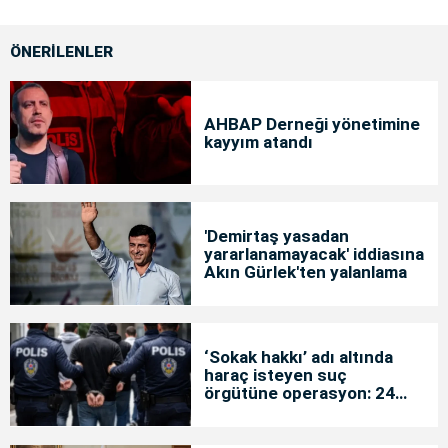
ÖNERİLENLER
AHBAP Derneği yönetimine
kayyım atandı
'Demirtaş yasadan
yararlanamayacak' iddiasına
Akın Gürlek'ten yalanlama
‘Sokak hakkı’ adı altında
haraç isteyen suç
örgütüne operasyon: 24
tutuklama