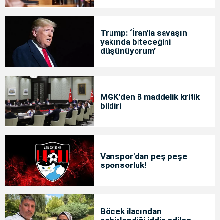
Trump: ‘İran'la savaşın
yakında biteceğini
düşünüyorum’
MGK'den 8 maddelik kritik
bildiri
Vanspor'dan peş peşe
sponsorluk!
Böcek ilacından