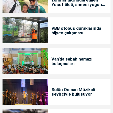
zehirlendiği iddia edilen
Yusuf öldü, annesi yoğun
bakımda
VBB otobüs duraklarında
hijyen çalışması
Van’da sabah namazı
buluşmaları
Sülün Osman Müzikali
seyirciyle buluşuyor