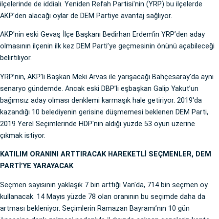
ilçelerinde de iddialı. Yeniden Refah Partisi'nin (YRP) bu ilçelerde
AKP'den alacağı oylar de DEM Partiye avantaj sağlıyor.
AKP'nin eski Gevaş İlçe Başkanı Bedirhan Erdem’in YRP’den aday
olmasının ilçenin ilk kez DEM Parti’ye geçmesinin önünü açabileceği
belirtiliyor.
YRP’nin, AKP’li Başkan Meki Arvas ile yarışacağı Bahçesaray'da aynı
senaryo gündemde. Ancak eski DBP’li eşbaşkan Galip Yakut’un
bağımsız aday olması denklemi karmaşık hale getiriyor. 2019'da
kazandığı 10 belediyenin gerisine düşmemesi beklenen DEM Parti,
2019 Yerel Seçimlerinde HDP'nin aldığı yüzde 53 oyun üzerine
çıkmak istiyor.
KATILIM ORANINI ARTTIRACAK HAREKETLİ SEÇMENLER, DEM
PARTİ’YE YARAYACAK
Seçmen sayısının yaklaşık 7 bin arttığı Van'da, 714 bin seçmen oy
kullanacak. 14 Mayıs yüzde 78 olan oranının bu seçimde daha da
artması bekleniyor. Seçimlerin Ramazan Bayramı’nın 10 gün