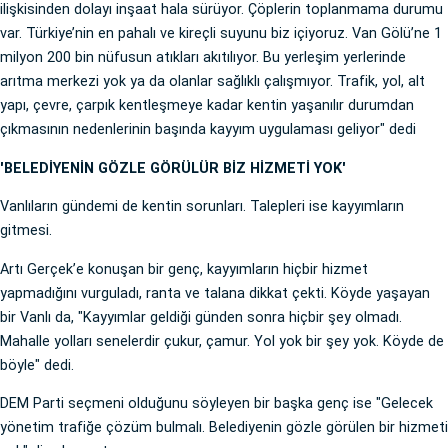
ilişkisinden dolayı inşaat hala sürüyor. Çöplerin toplanmama durumu
var. Türkiye’nin en pahalı ve kireçli suyunu biz içiyoruz. Van Gölü’ne 1
milyon 200 bin nüfusun atıkları akıtılıyor. Bu yerleşim yerlerinde
arıtma merkezi yok ya da olanlar sağlıklı çalışmıyor. Trafik, yol, alt
yapı, çevre, çarpık kentleşmeye kadar kentin yaşanılır durumdan
çıkmasının nedenlerinin başında kayyım uygulaması geliyor" dedi
'BELEDİYENİN GÖZLE GÖRÜLÜR BİZ HİZMETİ YOK'
Vanlıların gündemi de kentin sorunları. Talepleri ise kayyımların
gitmesi.
Artı Gerçek’e konuşan bir genç, kayyımların hiçbir hizmet
yapmadığını vurguladı, ranta ve talana dikkat çekti. Köyde yaşayan
bir Vanlı da, "Kayyımlar geldiği günden sonra hiçbir şey olmadı.
Mahalle yolları senelerdir çukur, çamur. Yol yok bir şey yok. Köyde de
böyle" dedi.
DEM Parti seçmeni olduğunu söyleyen bir başka genç ise "Gelecek
yönetim trafiğe çözüm bulmalı. Belediyenin gözle görülen bir hizmeti