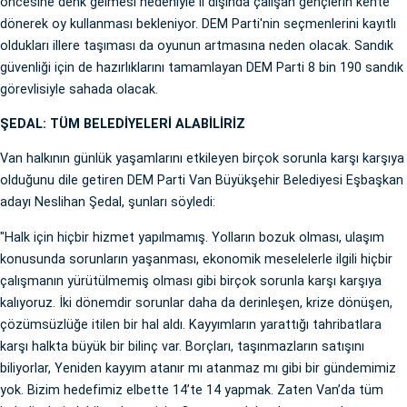
öncesine denk gelmesi nedeniyle il dışında çalışan gençlerin kente
dönerek oy kullanması bekleniyor. DEM Parti'nin seçmenlerini kayıtlı
oldukları illere taşıması da oyunun artmasına neden olacak. Sandık
güvenliği için de hazırlıklarını tamamlayan DEM Parti 8 bin 190 sandık
görevlisiyle sahada olacak.
ŞEDAL: TÜM BELEDİYELERİ ALABİLİRİZ
Van halkının günlük yaşamlarını etkileyen birçok sorunla karşı karşıya
olduğunu dile getiren DEM Parti Van Büyükşehir Belediyesi Eşbaşkan
adayı Neslihan Şedal, şunları söyledi:
"Halk için hiçbir hizmet yapılmamış. Yolların bozuk olması, ulaşım
konusunda sorunların yaşanması, ekonomik meselelerle ilgili hiçbir
çalışmanın yürütülmemiş olması gibi birçok sorunla karşı karşıya
kalıyoruz. İki dönemdir sorunlar daha da derinleşen, krize dönüşen,
çözümsüzlüğe itilen bir hal aldı. Kayyımların yarattığı tahribatlara
karşı halkta büyük bir bilinç var. Borçları, taşınmazların satışını
biliyorlar, Yeniden kayyım atanır mı atanmaz mı gibi bir gündemimiz
yok. Bizim hedefimiz elbette 14’te 14 yapmak. Zaten Van’da tüm