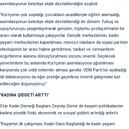
asimilasyonun belediye eliyle desteklendiğini söyledi:
"Kürtçenin yok sayıldığı, çocukların anadilleriyle eğitim alamadığı,
asimilasyonun belediye eliyle desteklendiği bir dönem. Fuhuş ve
uyuşturucuyu yaygınlaştırarak gençleri, toplumu yozlaştırmanın bir
aracı olarak kullanmaya çalışıyorlar. Gençlik merkezlerinin, kadın
yaşam merkezlerinin kapatılması, mevcut olanların da siyasi partinin
ideolojisinin bir aracı haline getirilmesi, tarikat ve cemaatlerin
örgütlenme alanına dönüştürülmesi sorunu önemli. Seçilecek
yönetimlerin bu anlamda Kürtçenin asimilasyona uğratılması
karşısında çok ciddi önlemler alması gerekir. DEM Parti’nin açıkladığı
dil deklarasyonu da eğer pratiğe geçirilirse önemli gelişmeler kat
edileceğini düşünüyoruz."
'KADINA ŞİDDETİ ARTTI'
Star Kadın Derneği Başkanı Zeynep Demir de kayyım politikalarının
kadına yönelik fiziki, ekonomik ve sosyal şiddeti artırdığı anlattı:
"Kayyımın ilk çalışması, Kadın Daire Başkanlığı ile kadın yaşam