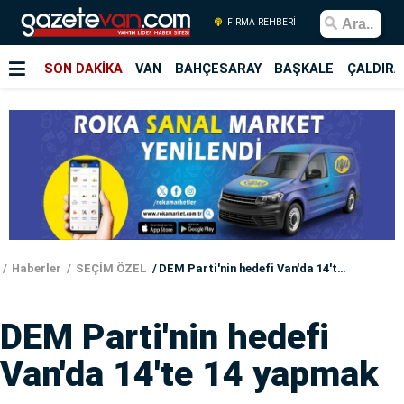
FİRMA REHBERİ
SON DAKİKA
VAN
BAHÇESARAY
BAŞKALE
ÇALDIRA
Haberler
SEÇİM ÖZEL
DEM Parti'nin hedefi Van'da 14'te 14 yapmak
DEM Parti'nin hedefi
Van'da 14'te 14 yapmak