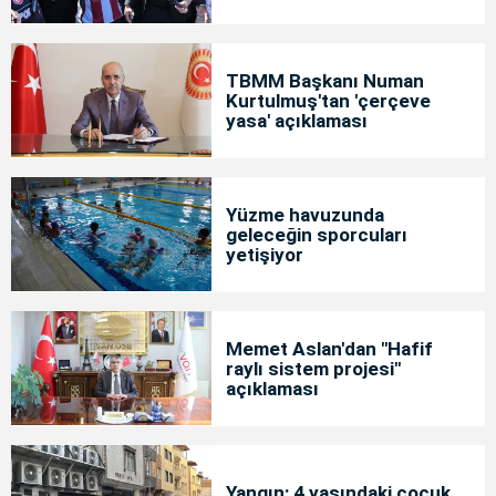
TBMM Başkanı Numan
Kurtulmuş'tan 'çerçeve
yasa' açıklaması
Yüzme havuzunda
geleceğin sporcuları
yetişiyor
Memet Aslan'dan "Hafif
raylı sistem projesi"
açıklaması
Yangın: 4 yaşındaki çocuk