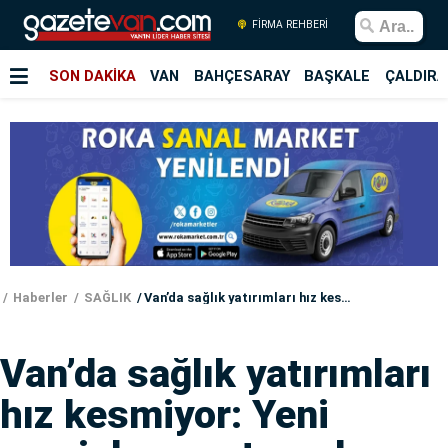
FİRMA REHBERİ
SON DAKİKA
VAN
BAHÇESARAY
BAŞKALE
ÇALDIRA
Haberler
SAĞLIK
Van’da sağlık yatırımları hız kesmiyor: Yeni servisler ve otopark sorunu çözülüyor
Van’da sağlık yatırımları
hız kesmiyor: Yeni