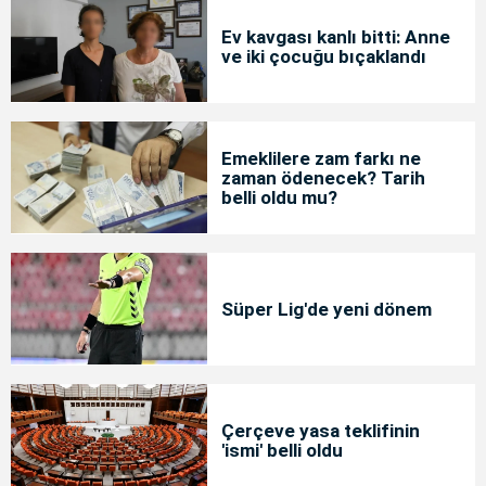
Ev kavgası kanlı bitti: Anne
ve iki çocuğu bıçaklandı
Emeklilere zam farkı ne
zaman ödenecek? Tarih
belli oldu mu?
Süper Lig'de yeni dönem
Çerçeve yasa teklifinin
'ismi' belli oldu