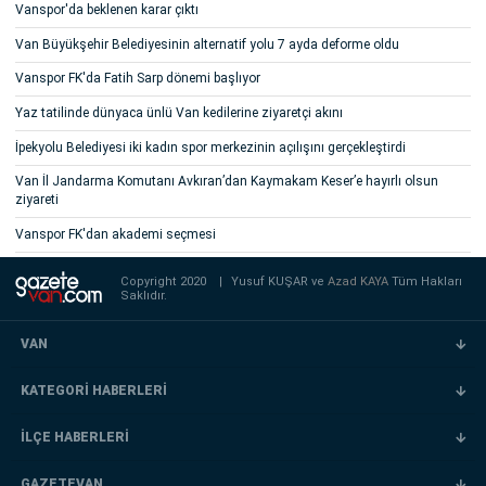
Vanspor'da beklenen karar çıktı
Van Büyükşehir Belediyesinin alternatif yolu 7 ayda deforme oldu
Vanspor FK'da Fatih Sarp dönemi başlıyor
Yaz tatilinde dünyaca ünlü Van kedilerine ziyaretçi akını
İpekyolu Belediyesi iki kadın spor merkezinin açılışını gerçekleştirdi
Van İl Jandarma Komutanı Avkıran’dan Kaymakam Keser’e hayırlı olsun
ziyareti
Vanspor FK'dan akademi seçmesi
Copyright 2020
|
Yusuf KUŞAR ve
Azad KAYA
Tüm Hakları
Saklıdır.
VAN
KATEGORİ HABERLERİ
İLÇE HABERLERİ
GAZETEVAN