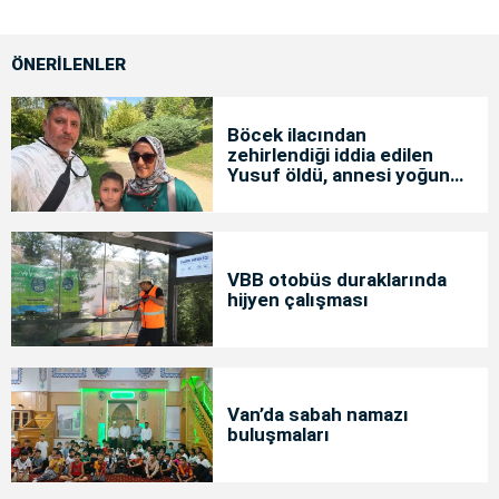
ÖNERİLENLER
Böcek ilacından
zehirlendiği iddia edilen
Yusuf öldü, annesi yoğun
bakımda
VBB otobüs duraklarında
hijyen çalışması
Van’da sabah namazı
buluşmaları