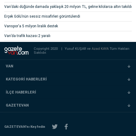
Van’daki düğünde damada yaklaşık 20 milyon TL, geline kilolarca altın takıldı
Erçek Gölü’nün sessiz misafirleri görüntülendi
Vanspor'a 5 milyon liralık destek
Van’da trafik kazası:2 yaralı
Copyright 2020
|
Yusuf KUŞAR ve
Azad KAYA
Tüm Hakları
Saklıdır.
VAN
KATEGORİ HABERLERİ
İLÇE HABERLERİ
GAZETEVAN
GAZETEVAN'nı Keşfedin