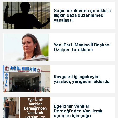
Suça sürüklenen çocuklara
ilişkin ceza düzenlemesi
yasalaştı
Yeni Parti Manisa İl Başkanı
Özalper, tutuklandı
Kavga ettiği ağabeyini
yaraladı, yengesini öldürdü
Ege İzmir Vanlılar
Derneği’nden Van-İzmir
uçuşları için çağrı