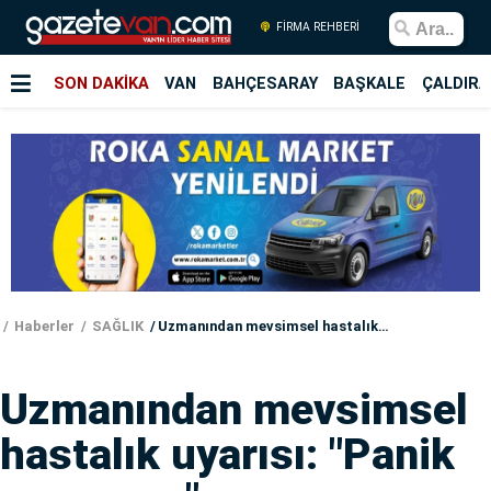
FİRMA REHBERİ
SON DAKİKA
VAN
BAHÇESARAY
BAŞKALE
ÇALDIRA
Haberler
SAĞLIK
Uzmanından mevsimsel hastalık uyarısı: "Panik yapmayın"
Uzmanından mevsimsel
hastalık uyarısı: "Panik