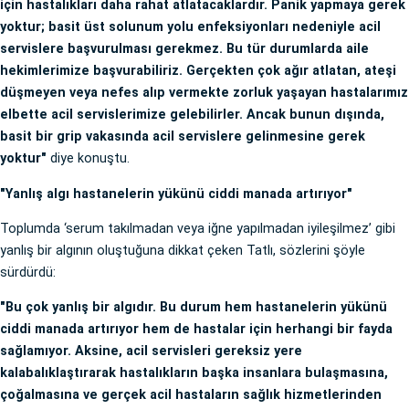
için hastalıkları daha rahat atlatacaklardır. Panik yapmaya gerek
yoktur; basit üst solunum yolu enfeksiyonları nedeniyle acil
servislere başvurulması gerekmez. Bu tür durumlarda aile
hekimlerimize başvurabiliriz. Gerçekten çok ağır atlatan, ateşi
düşmeyen veya nefes alıp vermekte zorluk yaşayan hastalarımız
elbette acil servislerimize gelebilirler. Ancak bunun dışında,
basit bir grip vakasında acil servislere gelinmesine gerek
yoktur"
diye konuştu.
"Yanlış algı hastanelerin yükünü ciddi manada artırıyor"
Toplumda ‘serum takılmadan veya iğne yapılmadan iyileşilmez’ gibi
yanlış bir algının oluştuğuna dikkat çeken Tatlı, sözlerini şöyle
sürdürdü:
"Bu çok yanlış bir algıdır. Bu durum hem hastanelerin yükünü
ciddi manada artırıyor hem de hastalar için herhangi bir fayda
sağlamıyor. Aksine, acil servisleri gereksiz yere
kalabalıklaştırarak hastalıkların başka insanlara bulaşmasına,
çoğalmasına ve gerçek acil hastaların sağlık hizmetlerinden