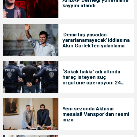
AHBAP Derneği yönetimine
kayyım atandı
'Demirtaş yasadan
yararlanamayacak' iddiasına
Akın Gürlek'ten yalanlama
‘Sokak hakkı’ adı altında
haraç isteyen suç
örgütüne operasyon: 24
tutuklama
Yeni sezonda Akhisar
mesaisi! Vanspor'dan resmi
imza