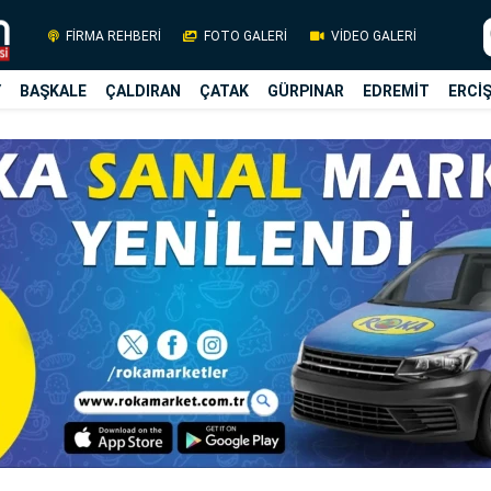
FİRMA REHBERİ
FOTO GALERİ
VİDEO GALERİ
Y
BAŞKALE
ÇALDIRAN
ÇATAK
GÜRPINAR
EDREMİT
ERCİ