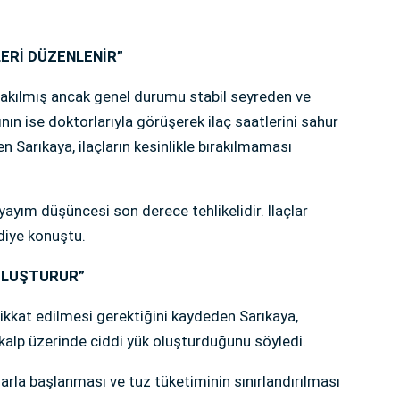
ERİ DÜZENLENİR”
 takılmış ancak genel durumu stabil seyreden ve
ının ise doktorlarıyla görüşerek ilaç saatlerini sahur
en Sarıkaya, ilaçların kesinlikle bırakılmaması
yayım düşüncesi son derece tehlikelidir. İlaçlar
diye konuştu.
 OLUŞTURUR”
kat edilmesi gerektiğini kaydeden Sarıkaya,
kalp üzerinde ciddi yük oluşturduğunu söyledi.
rla başlanması ve tuz tüketiminin sınırlandırılması