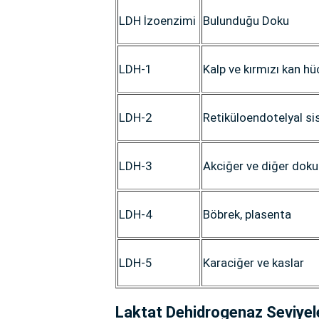
LDH İzoenzimi
Bulunduğu Doku
LDH-1
Kalp ve kırmızı kan hü
LDH-2
Retiküloendotelyal s
LDH-3
Akciğer ve diğer doku
LDH-4
Böbrek, plasenta
LDH-5
Karaciğer ve kaslar
Laktat Dehidrogenaz Seviyele