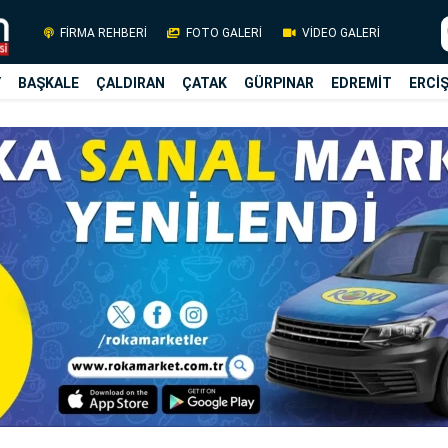
FİRMA REHBERİ
FOTO GALERİ
VİDEO GALERİ
Y
BAŞKALE
ÇALDIRAN
ÇATAK
GÜRPINAR
EDREMİT
ERCİ