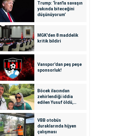
Trump: ‘İran'la savaşın
yakında biteceğini
düşünüyorum’
MGK'den 8 maddelik
kritik bildiri
Vanspor'dan peş peşe
sponsorluk!
Böcek ilacından
zehirlendiği iddia
edilen Yusuf öldü,
annesi yoğun bakımda
VBB otobüs
duraklarında hijyen
çalışması