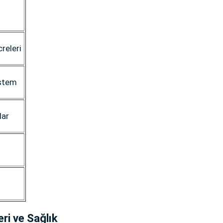
creleri
istem
lar
ri ve Sağlık