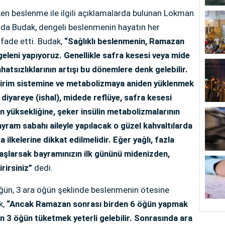
n beslenme ile ilgili açıklamalarda bulunan Lokman
nda Budak, dengeli beslenmenin hayatın her
ifade etti. Budak,
“Sağlıklı beslenmenin, Ramazan
geleni yapıyoruz. Genellikle safra kesesi veya mide
ahatsızlıklarının artışı bu dönemlere denk gelebilir.
irim sistemine ve metabolizmaya aniden yüklenmek
 diyareye (ishal), midede reflüye, safra kesesi
on yüksekliğine, şeker insülin metabolizmalarının
ram sabahı aileyle yapılacak o güzel kahvaltılarda
a ilkelerine dikkat edilmelidir. Eğer yağlı, fazla
başlarsak bayramınızın ilk gününü midenizden,
rirsiniz”
dedi.
ğün, 3 ara öğün şeklinde beslenmenin ötesine
k,
“Ancak Ramazan sonrası birden 6 öğün yapmak
n 3 öğün tüketmek yeterli gelebilir. Sonrasında ara