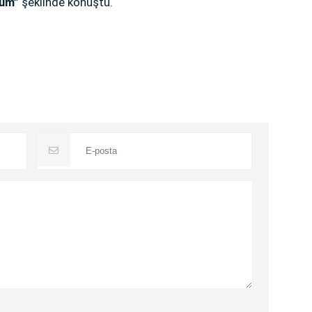
orum”
şeklinde konuştu.