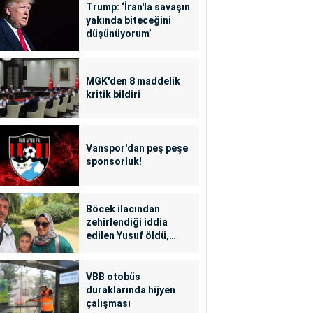
Trump: ‘İran'la savaşın
yakında biteceğini
düşünüyorum’
MGK'den 8 maddelik
kritik bildiri
Vanspor'dan peş peşe
sponsorluk!
Böcek ilacından
zehirlendiği iddia
edilen Yusuf öldü,
annesi yoğun bakımda
VBB otobüs
duraklarında hijyen
çalışması