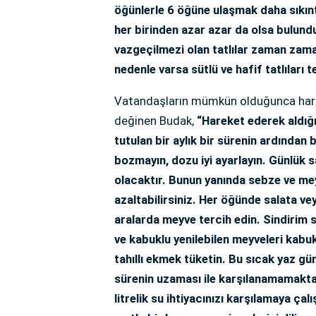
öğünlerle 6 öğüne ulaşmak daha sıkınt
her birinden azar azar da olsa bulund
vazgeçilmezi olan tatlılar zaman zam
nedenle varsa sütlü ve hafif tatlıları 
Vatandaşların mümkün olduğunca hareke
değinen Budak,
“Hareket ederek aldığı
tutulan bir aylık bir sürenin ardından
bozmayın, dozu iyi ayarlayın. Günlük 
olacaktır. Bunun yanında sebze ve meyv
azaltabilirsiniz. Her öğünde salata ve
aralarda meyve tercih edin. Sindirim s
ve kabuklu yenilebilen meyveleri kabuk
tahıllı ekmek tüketin. Bu sıcak yaz gün
sürenin uzaması ile karşılanamamaktad
litrelik su ihtiyacınızı karşılamaya ça