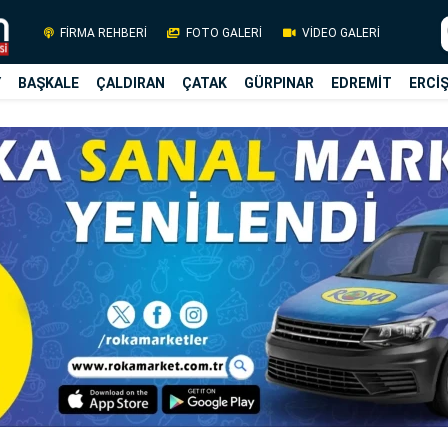
FİRMA REHBERİ
FOTO GALERİ
VİDEO GALERİ
Y
BAŞKALE
ÇALDIRAN
ÇATAK
GÜRPINAR
EDREMİT
ERCİ