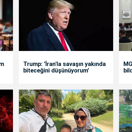
um
Trump: ‘İran'la savaşın yakında
MGK
biteceğini düşünüyorum’
bil