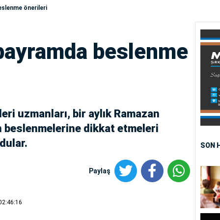
slenme önerileri
bayramda beslenme
ri uzmanları, bir aylık Ramazan
 beslenmelerine dikkat etmeleri
dular.
SON 
Paylaş
02:46:16