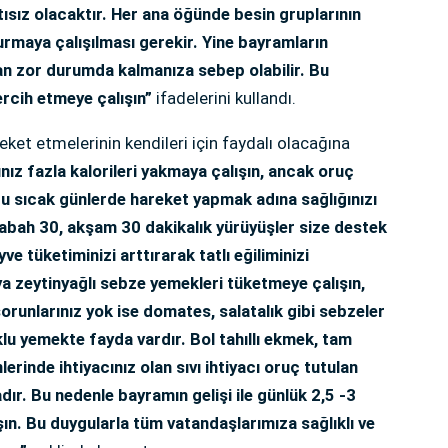
ısız olacaktır. Her ana öğünde besin gruplarının
urmaya çalışılması gerekir. Yine bayramların
an zor durumda kalmanıza sebep olabilir. Bu
tercih etmeye çalışın”
ifadelerini kullandı.
t etmelerinin kendileri için faydalı olacağına
nız fazla kalorileri yakmaya çalışın, ancak oruç
 bu sıcak günlerde hareket yapmak adına sağlığınızı
sabah 30, akşam 30 dakikalık yürüyüşler size destek
e tüketiminizi arttırarak tatlı eğiliminizi
ya zeytinyağlı sebze yemekleri tüketmeye çalışın,
orunlarınız yok ise domates, salatalık gibi sebzeler
lu yemekte fayda vardır. Bol tahıllı ekmek, tam
lerinde ihtiyacınız olan sıvı ihtiyacı oruç tutulan
ır. Bu nedenle bayramın gelişi ile günlük 2,5 -3
lışın. Bu duygularla tüm vatandaşlarımıza sağlıklı ve