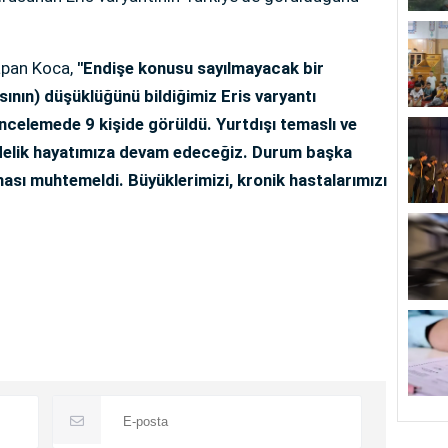
apan Koca,
''Endişe konusu sayılmayacak bir
ının) düşüklüğünü bildiğimiz Eris varyantı
ncelemede 9 kişide görüldü. Yurtdışı temaslı ve
ündelik hayatımıza devam edeceğiz. Durum başka
ması muhtemeldi. Büyüklerimizi, kronik hastalarımızı