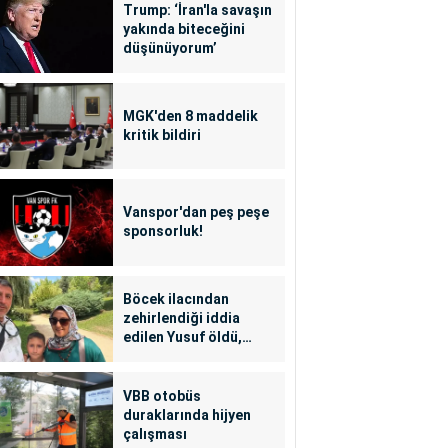
Trump: ‘İran'la savaşın
yakında biteceğini
düşünüyorum’
MGK'den 8 maddelik
kritik bildiri
Vanspor'dan peş peşe
sponsorluk!
Böcek ilacından
zehirlendiği iddia
edilen Yusuf öldü,
annesi yoğun bakımda
VBB otobüs
duraklarında hijyen
çalışması