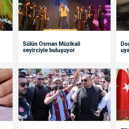
Sülün Osman Müzikali
Doğ
seyirciyle buluşuyor
uya