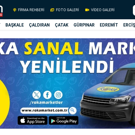
FİRMA REHBERİ
FOTO GALERİ
VİDEO GALERİ
Y
BAŞKALE
ÇALDIRAN
ÇATAK
GÜRPINAR
EDREMİT
ERCİ