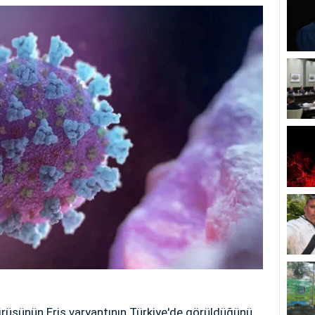
irüsünün Eris varyantının Türkiye'de görüldüğünü