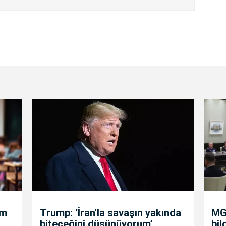
um
Trump: ‘İran'la savaşın yakında
MGK
biteceğini düşünüyorum’
bil