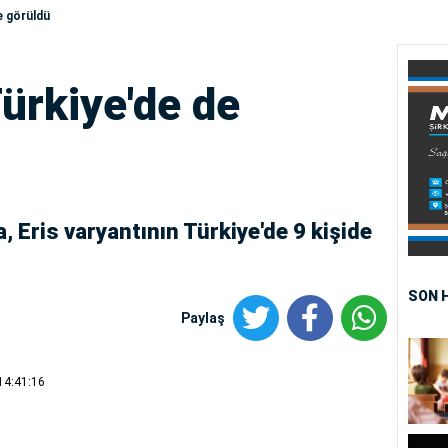
e görüldü
Türkiye'de de
, Eris varyantının Türkiye'de 9 kişide
SON 
Paylaş
14:41:16